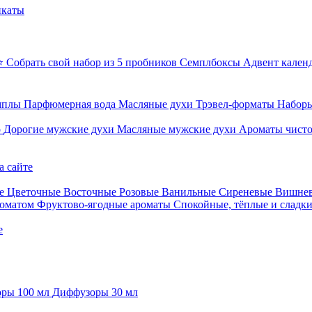
икаты
⭐ Собрать свой набор из 5 пробников
Семплбоксы
Адвент кален
мплы
Парфюмерная вода
Масляные духи
Трэвел-форматы
Наборы
о
Дорогие мужские духи
Масляные мужские духи
Ароматы чист
а сайте
е
Цветочные
Восточные
Розовые
Ванильные
Сиреневые
Вишне
роматом
Фруктово-ягодные ароматы
Спокойные, тёплые и сладк
е
ры 100 мл
Диффузоры 30 мл