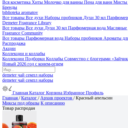
Вся косметика
Хиты
Молочко для ванны
Пена для ванн
Мисты 
Бренды
biblioteka aromatov
Все товары
Все духи
Наборы пробников
Духи 30 мл
Парфюмер
Demeter Fragrance Library
Все товары
Все духи
Духи 30 мл
Парфюмерная вода
Масляные
Fragrance Community
Все товары
Парфюмерная вода
Наборы пробников
Ароматы дл
Распродажа
Акции
Коллекции и коллабы
Коллекции
Подборки
Коллабы
Совместно с блогерами
«Зайчик
Новый 2026 год с конем-огнем
demeter
чай
семпл
наборы
demeter
чай
семпл
наборы
Главная
Каталог
Корзина
Избранное
Профиль
Главная
/
Каталог
/
Архив проектов
/
Красный апельсин
Миксы под образы
К описанию
Товар распродан