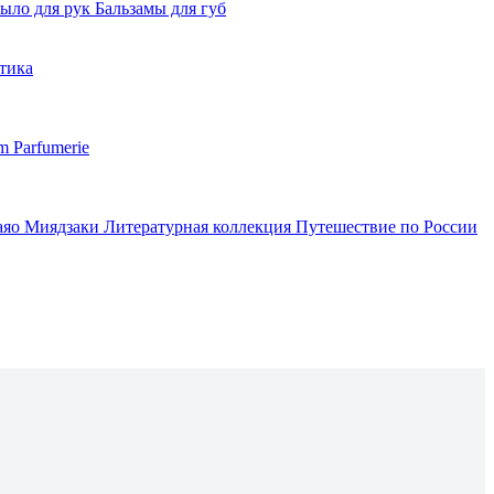
ыло для рук
Бальзамы для губ
тика
m Parfumerie
аяо Миядзаки
Литературная коллекция
Путешествие по России