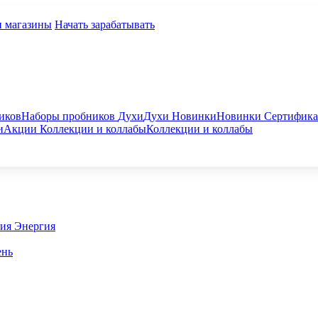
и магазины
Начать зарабатывать
иков
Наборы пробников
Духи
Духи
Новинки
Новинки
Сертифик
и
Акции
Коллекции и коллабы
Коллекции и коллабы
гия
Энергия
ень