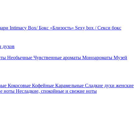
дари
Intimacy Box/ Бокс «Близость»
Sexy box / Секси бокс
 духов
оты
Необычные
Чувственные ароматы
Моноароматы
Музей
вые
Кокосовые
Кофейные
Карамельные
Сладкие духи женские
ие ноты
Несладкие, спокойные и свежие ноты