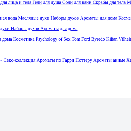
для лица и тела
Гели для душа
Соли для ванн
Скрабы для тела
М
ная вода
Масляные духи
Наборы духов
Ароматы для дома
Косме
 духи
Наборы духов
Ароматы для дома
я дома
Косметика
Psychology of Sex
Tom Ford
Byredo
Kilian
Vilhel
»
Секс-коллекция
Ароматы по Гарри Поттеру
Ароматы аниме Х