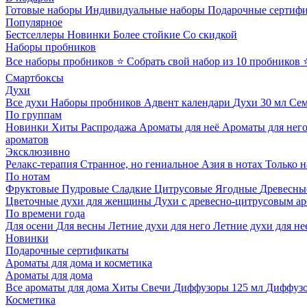
Готовые наборы
Индивидуальные наборы
Подарочные сертиф
Популярное
Бестселлеры
Новинки
Более стойкие
Со скидкой
Наборы пробников
Все наборы пробников
⭐ Собрать свой набор из 10 пробников
Смартбоксы
Духи
Все духи
Наборы пробников
Адвент календари
Духи 30 мл
Се
По группам
Новинки
Хиты
Распродажа
Ароматы для неё
Ароматы для нег
ароматов
Эксклюзивно
Релакс-терапия
Странное, но гениальное
Азия в нотах
Только н
По нотам
Фруктовые
Пудровые
Сладкие
Цитрусовые
Ягодные
Древесны
Цветочные духи для женщины
Духи с древесно-цитрусовым а
По времени года
Для осени
Для весны
Летние духи для него
Летние духи для не
Новинки
Подарочные сертификаты
Ароматы для дома и косметика
Ароматы для дома
Все ароматы для дома
Хиты
Свечи
Диффузоры 125 мл
Диффузо
Косметика