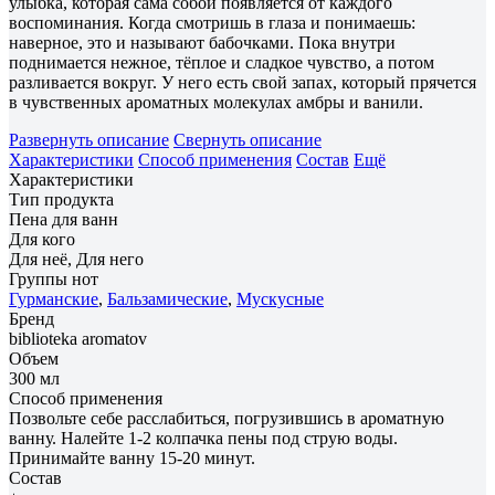
улыбка, которая сама собой появляется от каждого
воспоминания. Когда смотришь в глаза и понимаешь:
наверное, это и называют бабочками. Пока внутри
поднимается нежное, тёплое и сладкое чувство, а потом
разливается вокруг. У него есть свой запах, который прячется
в чувственных ароматных молекулах амбры и ванили.
Развернуть описание
Свернуть описание
Характеристики
Способ применения
Состав
Ещё
Характеристики
Тип продукта
Пена для ванн
Для кого
Для неё, Для него
Группы нот
Гурманские
,
Бальзамические
,
Мускусные
Бренд
biblioteka aromatov
Объем
300 мл
Способ применения
Позвольте себе расслабиться, погрузившись в ароматную
ванну. Налейте 1-2 колпачка пены под струю воды.
Принимайте ванну 15-20 минут.
Состав