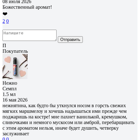
08 июля 2026
Божественный аромат!
❤️
2
0
Отправить
П
Покупатель
Нежно
Семпл
1.5 мл
16 мая 2026
нежнятина, как будто бы уткнулся носом в горсть свежих
мягких маршмелоу и хочешь надышаться ими прежде чем
поджаришь на костре! мне пахнет ванилькой, кремушком,
сливочками и немного мускосом или амброй, перебарщивать
с этим ароматом нельзя, иначе будет душить, четверку
заслуживает
0
0