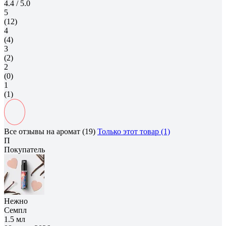
4.4
/ 5.0
5
(12)
4
(4)
3
(2)
2
(0)
1
(1)
Все отзывы на аромат (19)
Только этот товар (1)
П
Покупатель
Нежно
Семпл
1.5 мл