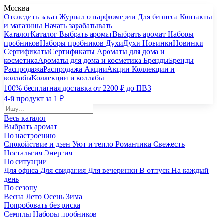
Москва
Отследить заказ
Журнал о парфюмерии
Для бизнеса
Контакты
и магазины
Начать зарабатывать
Каталог
Каталог
Выбрать аромат
Выбрать аромат
Наборы
пробников
Наборы пробников
Духи
Духи
Новинки
Новинки
Сертификаты
Сертификаты
Ароматы для дома и
косметика
Ароматы для дома и косметика
Бренды
Бренды
Распродажа
Распродажа
Акции
Акции
Коллекции и
коллабы
Коллекции и коллабы
100% бесплатная доставка от 2200 ₽ до ПВЗ
4-й продукт за 1 ₽
Весь каталог
Выбрать аромат
По настроению
Спокойствие и дзен
Уют и тепло
Романтика
Свежесть
Ностальгия
Энергия
По ситуации
Для офиса
Для свидания
Для вечеринки
В отпуск
На каждый
день
По сезону
Весна
Лето
Осень
Зима
Попробовать без риска
Семплы
Наборы пробников