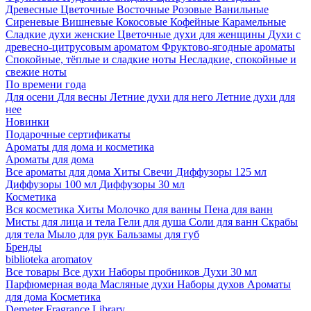
Древесные
Цветочные
Восточные
Розовые
Ванильные
Сиреневые
Вишневые
Кокосовые
Кофейные
Карамельные
Сладкие духи женские
Цветочные духи для женщины
Духи с
древесно-цитрусовым ароматом
Фруктово-ягодные ароматы
Спокойные, тёплые и сладкие ноты
Несладкие, спокойные и
свежие ноты
По времени года
Для осени
Для весны
Летние духи для него
Летние духи для
нее
Новинки
Подарочные сертификаты
Ароматы для дома и косметика
Ароматы для дома
Все ароматы для дома
Хиты
Свечи
Диффузоры 125 мл
Диффузоры 100 мл
Диффузоры 30 мл
Косметика
Вся косметика
Хиты
Молочко для ванны
Пена для ванн
Мисты для лица и тела
Гели для душа
Соли для ванн
Скрабы
для тела
Мыло для рук
Бальзамы для губ
Бренды
biblioteka aromatov
Все товары
Все духи
Наборы пробников
Духи 30 мл
Парфюмерная вода
Масляные духи
Наборы духов
Ароматы
для дома
Косметика
Demeter Fragrance Library