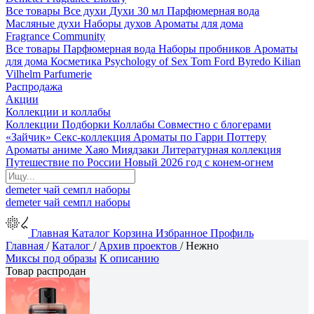
Все товары
Все духи
Духи 30 мл
Парфюмерная вода
Масляные духи
Наборы духов
Ароматы для дома
Fragrance Community
Все товары
Парфюмерная вода
Наборы пробников
Ароматы
для дома
Косметика
Psychology of Sex
Tom Ford
Byredo
Kilian
Vilhelm Parfumerie
Распродажа
Акции
Коллекции и коллабы
Коллекции
Подборки
Коллабы
Совместно с блогерами
«Зайчик»
Секс-коллекция
Ароматы по Гарри Поттеру
Ароматы аниме Хаяо Миядзаки
Литературная коллекция
Путешествие по России
Новый 2026 год с конем-огнем
demeter
чай
семпл
наборы
demeter
чай
семпл
наборы
Главная
Каталог
Корзина
Избранное
Профиль
Главная
/
Каталог
/
Архив проектов
/
Нежно
Миксы под образы
К описанию
Товар распродан