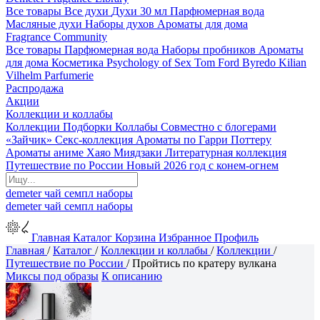
Все товары
Все духи
Духи 30 мл
Парфюмерная вода
Масляные духи
Наборы духов
Ароматы для дома
Fragrance Community
Все товары
Парфюмерная вода
Наборы пробников
Ароматы
для дома
Косметика
Psychology of Sex
Tom Ford
Byredo
Kilian
Vilhelm Parfumerie
Распродажа
Акции
Коллекции и коллабы
Коллекции
Подборки
Коллабы
Совместно с блогерами
«Зайчик»
Секс-коллекция
Ароматы по Гарри Поттеру
Ароматы аниме Хаяо Миядзаки
Литературная коллекция
Путешествие по России
Новый 2026 год с конем-огнем
demeter
чай
семпл
наборы
demeter
чай
семпл
наборы
Главная
Каталог
Корзина
Избранное
Профиль
Главная
/
Каталог
/
Коллекции и коллабы
/
Коллекции
/
Путешествие по России
/
Пройтись по кратеру вулкана
Миксы под образы
К описанию