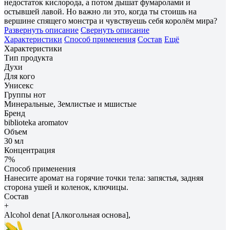
недостаток кислорода, а потом дышат фумаролами и
остывшей лавой. Но важно ли это, когда ты стоишь на
вершине спящего монстра и чувствуешь себя королём мира?
Развернуть описание
Свернуть описание
Характеристики
Способ применения
Состав
Ещё
Характеристики
Тип продукта
Духи
Для кого
Унисекс
Группы нот
Минеральные, Землистые и мшистые
Бренд
biblioteka aromatov
Объем
30 мл
Концентрация
7%
Способ применения
Нанесите аромат на горячие точки тела: запястья, задняя
сторона ушей и коленок, ключицы.
Состав
+
Alcohol denat [Алкогольная основа],