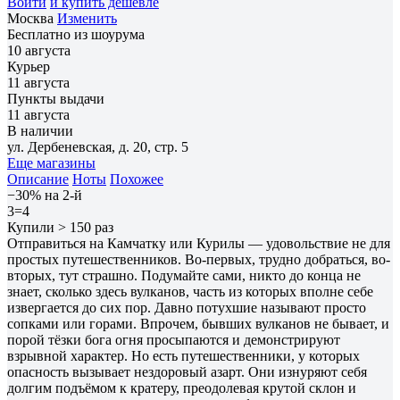
Войти
и купить дешевле
Москва
Изменить
Бесплатно из шоурума
10 августа
Курьер
11 августа
Пункты выдачи
11 августа
В наличии
ул. Дербеневская, д. 20, стр. 5
Еще магазины
Описание
Ноты
Похожее
−30% на 2-й
3=4
Купили > 150 раз
Отправиться на Камчатку или Курилы — удовольствие не для
простых путешественников. Во-первых, трудно добраться, во-
вторых, тут страшно. Подумайте сами, никто до конца не
знает, сколько здесь вулканов, часть из которых вполне себе
извергается до сих пор. Давно потухшие называют просто
сопками или горами. Впрочем, бывших вулканов не бывает, и
порой тёзки бога огня просыпаются и демонстрируют
взрывной характер. Но есть путешественники, у которых
опасность вызывает нездоровый азарт. Они изнуряют себя
долгим подъёмом к кратеру, преодолевая крутой склон и