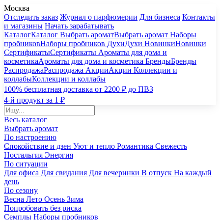
Москва
Отследить заказ
Журнал о парфюмерии
Для бизнеса
Контакты
и магазины
Начать зарабатывать
Каталог
Каталог
Выбрать аромат
Выбрать аромат
Наборы
пробников
Наборы пробников
Духи
Духи
Новинки
Новинки
Сертификаты
Сертификаты
Ароматы для дома и
косметика
Ароматы для дома и косметика
Бренды
Бренды
Распродажа
Распродажа
Акции
Акции
Коллекции и
коллабы
Коллекции и коллабы
100% бесплатная доставка от 2200 ₽ до ПВЗ
4-й продукт за 1 ₽
Весь каталог
Выбрать аромат
По настроению
Спокойствие и дзен
Уют и тепло
Романтика
Свежесть
Ностальгия
Энергия
По ситуации
Для офиса
Для свидания
Для вечеринки
В отпуск
На каждый
день
По сезону
Весна
Лето
Осень
Зима
Попробовать без риска
Семплы
Наборы пробников