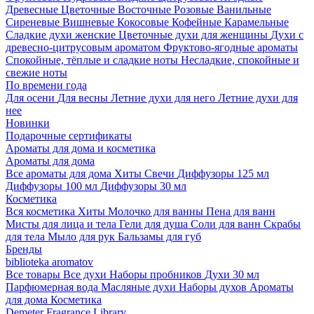
Древесные
Цветочные
Восточные
Розовые
Ванильные
Сиреневые
Вишневые
Кокосовые
Кофейные
Карамельные
Сладкие духи женские
Цветочные духи для женщины
Духи с
древесно-цитрусовым ароматом
Фруктово-ягодные ароматы
Спокойные, тёплые и сладкие ноты
Несладкие, спокойные и
свежие ноты
По времени года
Для осени
Для весны
Летние духи для него
Летние духи для
нее
Новинки
Подарочные сертификаты
Ароматы для дома и косметика
Ароматы для дома
Все ароматы для дома
Хиты
Свечи
Диффузоры 125 мл
Диффузоры 100 мл
Диффузоры 30 мл
Косметика
Вся косметика
Хиты
Молочко для ванны
Пена для ванн
Мисты для лица и тела
Гели для душа
Соли для ванн
Скрабы
для тела
Мыло для рук
Бальзамы для губ
Бренды
biblioteka aromatov
Все товары
Все духи
Наборы пробников
Духи 30 мл
Парфюмерная вода
Масляные духи
Наборы духов
Ароматы
для дома
Косметика
Demeter Fragrance Library