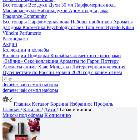
Все товары
Все духи
Духи 30 мл
Парфюмерная вода
Масляные духи
Наборы духов
Ароматы для дома
Fragrance Community
Все товары
Парфюмерная вода
Наборы пробников
Ароматы
для дома
Косметика
Psychology of Sex
Tom Ford
Byredo
Kilian
Vilhelm Parfumerie
Распродажа
Акции
Коллекции и коллабы
Коллекции
Подборки
Коллабы
Совместно с блогерами
«Зайчик»
Секс-коллекция
Ароматы по Гарри Поттеру
Ароматы аниме Хаяо Миядзаки
Литературная коллекция
Путешествие по России
Новый 2026 год с конем-огнем
demeter
чай
семпл
наборы
demeter
чай
семпл
наборы
Главная
Каталог
Корзина
Избранное
Профиль
Главная
/
Каталог
/
Духи
/
Табак и вишня
Миксы под образы
К описанию