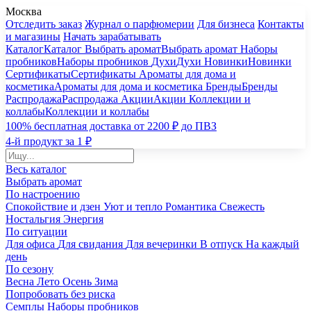
Москва
Отследить заказ
Журнал о парфюмерии
Для бизнеса
Контакты
и магазины
Начать зарабатывать
Каталог
Каталог
Выбрать аромат
Выбрать аромат
Наборы
пробников
Наборы пробников
Духи
Духи
Новинки
Новинки
Сертификаты
Сертификаты
Ароматы для дома и
косметика
Ароматы для дома и косметика
Бренды
Бренды
Распродажа
Распродажа
Акции
Акции
Коллекции и
коллабы
Коллекции и коллабы
100% бесплатная доставка от 2200 ₽ до ПВЗ
4-й продукт за 1 ₽
Весь каталог
Выбрать аромат
По настроению
Спокойствие и дзен
Уют и тепло
Романтика
Свежесть
Ностальгия
Энергия
По ситуации
Для офиса
Для свидания
Для вечеринки
В отпуск
На каждый
день
По сезону
Весна
Лето
Осень
Зима
Попробовать без риска
Семплы
Наборы пробников