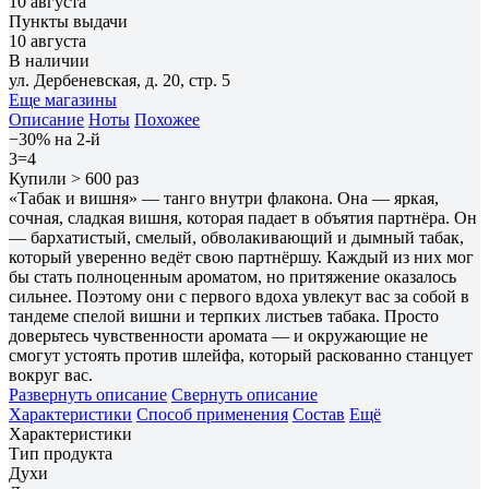
10 августа
Пункты выдачи
10 августа
В наличии
ул. Дербеневская, д. 20, стр. 5
Еще магазины
Описание
Ноты
Похожее
−30% на 2-й
3=4
Купили > 600 раз
«Табак и вишня» — танго внутри флакона. Она — яркая,
сочная, сладкая вишня, которая падает в объятия партнёра. Он
— бархатистый, смелый, обволакивающий и дымный табак,
который уверенно ведёт свою партнёршу. Каждый из них мог
бы стать полноценным ароматом, но притяжение оказалось
сильнее. Поэтому они с первого вдоха увлекут вас за собой в
тандеме спелой вишни и терпких листьев табака. Просто
доверьтесь чувственности аромата — и окружающие не
смогут устоять против шлейфа, который раскованно станцует
вокруг вас.
Развернуть описание
Свернуть описание
Характеристики
Способ применения
Состав
Ещё
Характеристики
Тип продукта
Духи