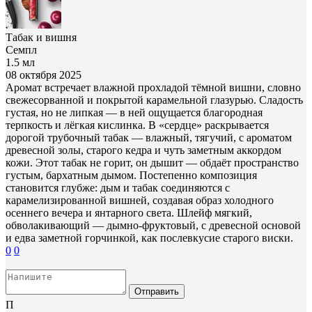
Табак и вишня
Семпл
1.5 мл
08 октября 2025
Аромат встречает влажной прохладой тёмной вишни, словно
свежесорванной и покрытой карамельной глазурью. Сладость
густая, но не липкая — в ней ощущается благородная
терпкость и лёгкая кислинка. В «сердце» раскрывается
дорогой трубочный табак — влажный, тягучий, с ароматом
древесной золы, старого кедра и чуть заметным аккордом
кожи. Этот табак не горит, он дышит — обдаёт пространство
густым, бархатным дымом. Постепенно композиция
становится глубже: дым и табак соединяются с
карамелизированной вишней, создавая образ холодного
осеннего вечера и янтарного света. Шлейф мягкий,
обволакивающий — дымно-фруктовый, с древесной основой
и едва заметной горчинкой, как послевкусие старого виски.
0
0
Отправить
П