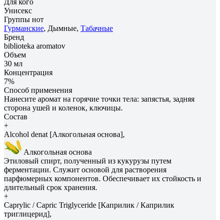
Для кого
Унисекс
Группы нот
Гурманские
, Дымные,
Табачные
Бренд
biblioteka aromatov
Объем
30 мл
Концентрация
7%
Способ применения
Нанесите аромат на горячие точки тела: запястья, задняя
сторона ушей и коленок, ключицы.
Состав
+
Alcohol denat [Алкогольная основа],
Алкогольная основа
Этиловый спирт, полученный из кукурузы путем
ферментации. Служит основой для растворения
парфюмерных компонентов. Обеспечивает их стойкость и
длительный срок хранения.
+
Caprylic / Capric Triglyceride [Каприлик / Каприлик
триглицерид],