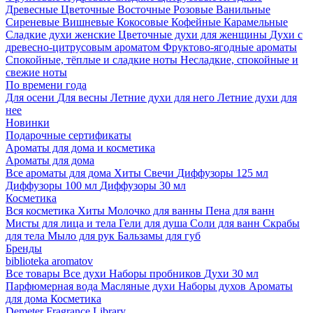
Древесные
Цветочные
Восточные
Розовые
Ванильные
Сиреневые
Вишневые
Кокосовые
Кофейные
Карамельные
Сладкие духи женские
Цветочные духи для женщины
Духи с
древесно-цитрусовым ароматом
Фруктово-ягодные ароматы
Спокойные, тёплые и сладкие ноты
Несладкие, спокойные и
свежие ноты
По времени года
Для осени
Для весны
Летние духи для него
Летние духи для
нее
Новинки
Подарочные сертификаты
Ароматы для дома и косметика
Ароматы для дома
Все ароматы для дома
Хиты
Свечи
Диффузоры 125 мл
Диффузоры 100 мл
Диффузоры 30 мл
Косметика
Вся косметика
Хиты
Молочко для ванны
Пена для ванн
Мисты для лица и тела
Гели для душа
Соли для ванн
Скрабы
для тела
Мыло для рук
Бальзамы для губ
Бренды
biblioteka aromatov
Все товары
Все духи
Наборы пробников
Духи 30 мл
Парфюмерная вода
Масляные духи
Наборы духов
Ароматы
для дома
Косметика
Demeter Fragrance Library