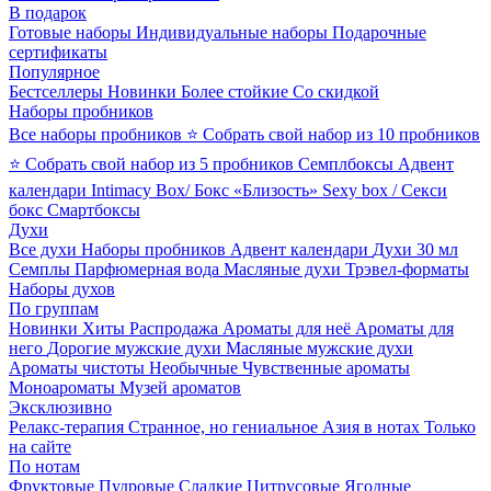
В подарок
Готовые наборы
Индивидуальные наборы
Подарочные
сертификаты
Популярное
Бестселлеры
Новинки
Более стойкие
Со скидкой
Наборы пробников
Все наборы пробников
⭐ Собрать свой набор из 10 пробников
⭐ Собрать свой набор из 5 пробников
Семплбоксы
Адвент
календари
Intimacy Box/ Бокс «Близость»
Sexy box / Секси
бокс
Смартбоксы
Духи
Все духи
Наборы пробников
Адвент календари
Духи 30 мл
Семплы
Парфюмерная вода
Масляные духи
Трэвел-форматы
Наборы духов
По группам
Новинки
Хиты
Распродажа
Ароматы для неё
Ароматы для
него
Дорогие мужские духи
Масляные мужские духи
Ароматы чистоты
Необычные
Чувственные ароматы
Моноароматы
Музей ароматов
Эксклюзивно
Релакс-терапия
Странное, но гениальное
Азия в нотах
Только
на сайте
По нотам
Фруктовые
Пудровые
Сладкие
Цитрусовые
Ягодные