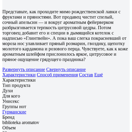
Представьте, как проходите мимо рождественской лавки с
фруктами и пряностями. Вот продавец чистит спелый,
сочный апельсин — и вокруг ароматным фейерверком
разбрызгивается терпкость цитрусовой цедры. Потом
торговец добавит его и специи в дымящийся котелок с
надписью «Глинтвейн». А пока ваш слегка покрасневший от
мороза нос улавливает пряный розмарин, гвоздику, щепотку
молотого кардамона и розового перца. Чувствуете, как к коже
ароматным шлейфом прислонилось яркое, цитрусовое и
пряное ощущение грядущего праздника?
Развернуть описание
Свернуть описание
Характеристики
Способ применения
Состав
Ещё
Характеристики
Тип продукта
Духи
Для кого
Унисекс
Группы нот
Гурманские
Бренд
biblioteka aromatov
Объем