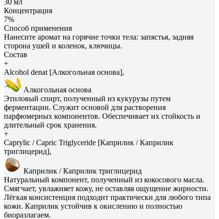
30 мл
Концентрация
7%
Способ применения
Нанесите аромат на горячие точки тела: запястья, задняя
сторона ушей и коленок, ключицы.
Состав
+
Alcohol denat [Алкогольная основа],
Алкогольная основа
Этиловый спирт, полученный из кукурузы путем
ферментации. Служит основой для растворения
парфюмерных компонентов. Обеспечивает их стойкость и
длительный срок хранения.
+
Caprylic / Capric Triglyceride [Каприлик / Каприлик
триглицерид],
Каприлик / Каприлик триглицерид
Натуральный компонент, полученный из кокосового масла.
Смягчает, увлажняет кожу, не оставляя ощущение жирности.
Лёгкая консистенция подходит практически для любого типа
кожи. Каприлик устойчив к окислению и полностью
биоразлагаем.