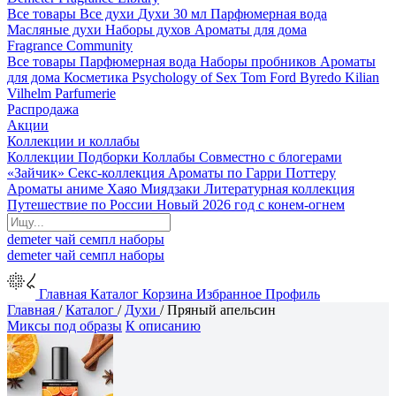
Все товары
Все духи
Духи 30 мл
Парфюмерная вода
Масляные духи
Наборы духов
Ароматы для дома
Fragrance Community
Все товары
Парфюмерная вода
Наборы пробников
Ароматы
для дома
Косметика
Psychology of Sex
Tom Ford
Byredo
Kilian
Vilhelm Parfumerie
Распродажа
Акции
Коллекции и коллабы
Коллекции
Подборки
Коллабы
Совместно с блогерами
«Зайчик»
Секс-коллекция
Ароматы по Гарри Поттеру
Ароматы аниме Хаяо Миядзаки
Литературная коллекция
Путешествие по России
Новый 2026 год с конем-огнем
demeter
чай
семпл
наборы
demeter
чай
семпл
наборы
Главная
Каталог
Корзина
Избранное
Профиль
Главная
/
Каталог
/
Духи
/
Пряный апельсин
Миксы под образы
К описанию