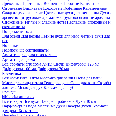
Древесные
Цветочные
Восточные
Розовые
Ванильные
Сиреневые
Вишневые
Кокосовые
Кофейные
Карамельные
Сладкие духи женские
Цветочные духи для женщины
Духи с
древесно-цитрусовым ароматом
Фруктово-ягодные ароматы
Спокойные, тёплые и сладкие ноты
Несладкие, спокойные и
свежие ноты
По времени года
Для осени
Для весны
Летние духи для него
Летние духи для
нее
Новинки
Подарочные сертификаты
Ароматы для дома и косметика
Ароматы для дома
Все ароматы для дома
Хиты
Свечи
Диффузоры 125 мл
Диффузоры 100 мл
Диффузоры 30 мл
Косметика
Вся косметика
Хиты
Молочко для ванны
Пена для ванн
Мисты для лица и тела
Гели для душа
Соли для ванн
Скрабы
для тела
Мыло для рук
Бальзамы для губ
Бренды
biblioteka aromatov
Все товары
Все духи
Наборы пробников
Духи 30 мл
Парфюмерная вода
Масляные духи
Наборы духов
Ароматы
для дома
Косметика
Demeter Fragrance Library