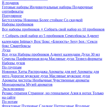
В подарок
Готовые наборы
Индивидуальные наборы
Подарочные
сертификаты
Популярное
Бестселлеры
Новинки
Более стойкие
Со скидкой
Наборы пробников
Все наборы пробников
⭐ Собрать свой набор из 10 пробников
⭐ Собрать свой набор из 5 пробников
Семплбоксы
Адвент
календари
Intimacy Box/ Бокс «Близость»
Sexy box / Секси
бокс
Смартбоксы
Духи
Все духи
Наборы пробников
Адвент календари
Духи 30 мл
Семплы
Парфюмерная вода
Масляные духи
Трэвел-форматы
Наборы духов
По группам
Новинки
Хиты
Распродажа
Ароматы для неё
Ароматы для
него
Дорогие мужские духи
Масляные мужские духи
Ароматы чистоты
Необычные
Чувственные ароматы
Моноароматы
Музей ароматов
Эксклюзивно
Релакс-терапия
Странное, но гениальное
Азия в нотах
Только
на сайте
По нотам
Фруктовые
Пудровые
Сладкие
Цитрусовые
Ягодные