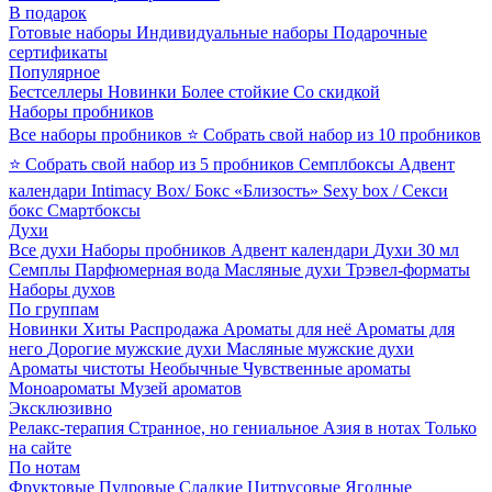
В подарок
Готовые наборы
Индивидуальные наборы
Подарочные
сертификаты
Популярное
Бестселлеры
Новинки
Более стойкие
Со скидкой
Наборы пробников
Все наборы пробников
⭐ Собрать свой набор из 10 пробников
⭐ Собрать свой набор из 5 пробников
Семплбоксы
Адвент
календари
Intimacy Box/ Бокс «Близость»
Sexy box / Секси
бокс
Смартбоксы
Духи
Все духи
Наборы пробников
Адвент календари
Духи 30 мл
Семплы
Парфюмерная вода
Масляные духи
Трэвел-форматы
Наборы духов
По группам
Новинки
Хиты
Распродажа
Ароматы для неё
Ароматы для
него
Дорогие мужские духи
Масляные мужские духи
Ароматы чистоты
Необычные
Чувственные ароматы
Моноароматы
Музей ароматов
Эксклюзивно
Релакс-терапия
Странное, но гениальное
Азия в нотах
Только
на сайте
По нотам
Фруктовые
Пудровые
Сладкие
Цитрусовые
Ягодные