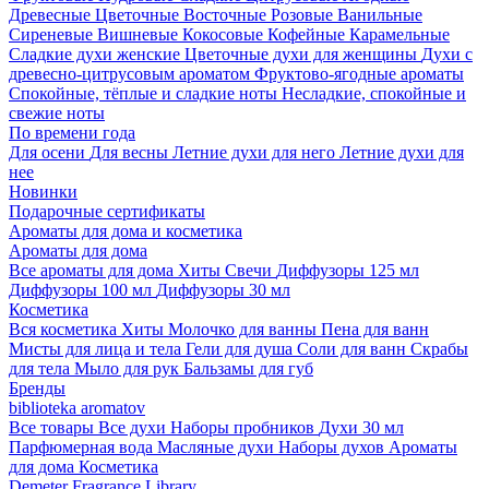
Древесные
Цветочные
Восточные
Розовые
Ванильные
Сиреневые
Вишневые
Кокосовые
Кофейные
Карамельные
Сладкие духи женские
Цветочные духи для женщины
Духи с
древесно-цитрусовым ароматом
Фруктово-ягодные ароматы
Спокойные, тёплые и сладкие ноты
Несладкие, спокойные и
свежие ноты
По времени года
Для осени
Для весны
Летние духи для него
Летние духи для
нее
Новинки
Подарочные сертификаты
Ароматы для дома и косметика
Ароматы для дома
Все ароматы для дома
Хиты
Свечи
Диффузоры 125 мл
Диффузоры 100 мл
Диффузоры 30 мл
Косметика
Вся косметика
Хиты
Молочко для ванны
Пена для ванн
Мисты для лица и тела
Гели для душа
Соли для ванн
Скрабы
для тела
Мыло для рук
Бальзамы для губ
Бренды
biblioteka aromatov
Все товары
Все духи
Наборы пробников
Духи 30 мл
Парфюмерная вода
Масляные духи
Наборы духов
Ароматы
для дома
Косметика
Demeter Fragrance Library