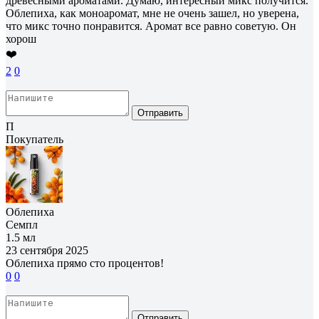
древесными ароматами. Думаю, интересный микс получится.
Облепиха, как моноаромат, мне не очень зашел, но уверена,
что микс точно понравится. Аромат все равно советую. Он
хорош
❤️
2
0
Отправить
П
Покупатель
Облепиха
Семпл
1.5 мл
23 сентября 2025
Облепиха прямо сто процентов!
0
0
Отправить