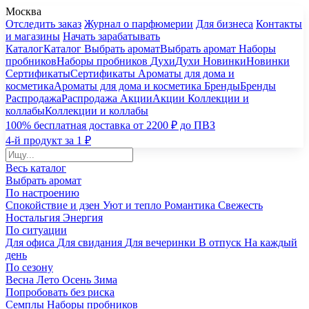
Москва
Отследить заказ
Журнал о парфюмерии
Для бизнеса
Контакты
и магазины
Начать зарабатывать
Каталог
Каталог
Выбрать аромат
Выбрать аромат
Наборы
пробников
Наборы пробников
Духи
Духи
Новинки
Новинки
Сертификаты
Сертификаты
Ароматы для дома и
косметика
Ароматы для дома и косметика
Бренды
Бренды
Распродажа
Распродажа
Акции
Акции
Коллекции и
коллабы
Коллекции и коллабы
100% бесплатная доставка от 2200 ₽ до ПВЗ
4-й продукт за 1 ₽
Весь каталог
Выбрать аромат
По настроению
Спокойствие и дзен
Уют и тепло
Романтика
Свежесть
Ностальгия
Энергия
По ситуации
Для офиса
Для свидания
Для вечеринки
В отпуск
На каждый
день
По сезону
Весна
Лето
Осень
Зима
Попробовать без риска
Семплы
Наборы пробников