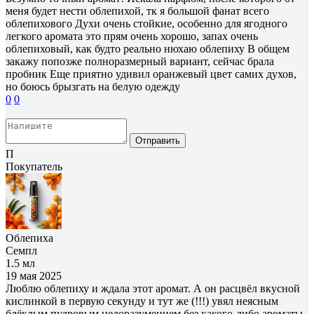
меня будет нести облепихой, тк я большой фанат всего
облепихового Духи очень стойкие, особенно для ягодного
легкого аромата это прям очень хорошо, запах очень
облепиховый, как будто реально нюхаю облепиху В общем
закажу попозже полноразмерный вариант, сейчас брала
пробник Еще приятно удивил оранжевый цвет самих духов,
но боюсь брызгать на белую одежду
0
0
Отправить
П
Покупатель
Облепиха
Семпл
1.5 мл
19 мая 2025
Люблю облепиху и ждала этот аромат. А он расцвёл вкусной
кислинкой в первую секунду и тут же (!!!) увял неясным
блёклым пудровым недоразумением без какого-либо ароматы