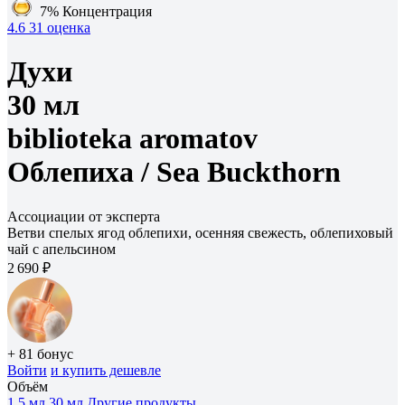
7%
Концентрация
4.6
31 оценка
Духи
30 мл
biblioteka aromatov
Облепиха /
Sea Buckthorn
Ассоциации от эксперта
Ветви спелых ягод облепихи, осенняя свежесть, облепиховый
чай с апельсином
2 690 ₽
+ 81 бонус
Войти
и купить дешевле
Объём
1.5 мл
30 мл
Другие продукты