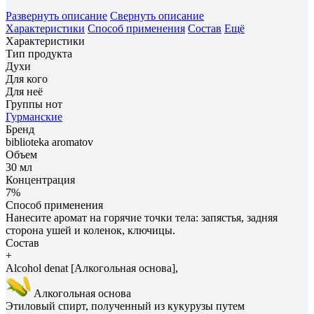
Развернуть описание
Свернуть описание
Характеристики
Способ применения
Состав
Ещё
Характеристики
Тип продукта
Духи
Для кого
Для неё
Группы нот
Гурманские
Бренд
biblioteka aromatov
Объем
30 мл
Концентрация
7%
Способ применения
Нанесите аромат на горячие точки тела: запястья, задняя
сторона ушей и коленок, ключицы.
Состав
+
Alcohol denat [Алкогольная основа],
Алкогольная основа
Этиловый спирт, полученный из кукурузы путем