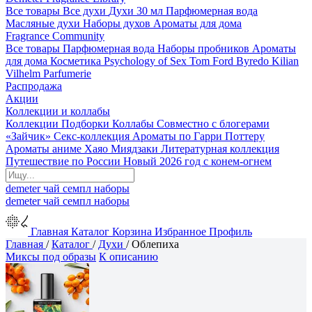
Все товары
Все духи
Духи 30 мл
Парфюмерная вода
Масляные духи
Наборы духов
Ароматы для дома
Fragrance Community
Все товары
Парфюмерная вода
Наборы пробников
Ароматы
для дома
Косметика
Psychology of Sex
Tom Ford
Byredo
Kilian
Vilhelm Parfumerie
Распродажа
Акции
Коллекции и коллабы
Коллекции
Подборки
Коллабы
Совместно с блогерами
«Зайчик»
Секс-коллекция
Ароматы по Гарри Поттеру
Ароматы аниме Хаяо Миядзаки
Литературная коллекция
Путешествие по России
Новый 2026 год с конем-огнем
demeter
чай
семпл
наборы
demeter
чай
семпл
наборы
Главная
Каталог
Корзина
Избранное
Профиль
Главная
/
Каталог
/
Духи
/
Облепиха
Миксы под образы
К описанию