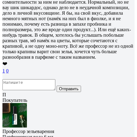
сомнительности за ним не наблюдается. Нормальный, но не
вау шик шикардос, однако дело не в неудачной композиции,
дело в личной вкусовщине. Я бы, на свой вкус, добавила
немного мятных нот (намёк на них был в фиолке, и я не
понимаю, почему есть разница в запахе пробника и
полноразмера, это же вроде один продукт...). Или ещё каких-
нибудь травок. В общем, хотелось бы услышать побольше
разных трав, мб намёк на цветы, которые сочетаются с
крапивой, а не одну моно-ноту. Всё же профессор не из одной
только крапивы варит свои зелья, хочется чуть больше
разнообразия в парфюме с таким названием.
❤️
1
0
Отправить
П
Покупатель
Профессор зельеварения
Парфюмерная вода 6 мл