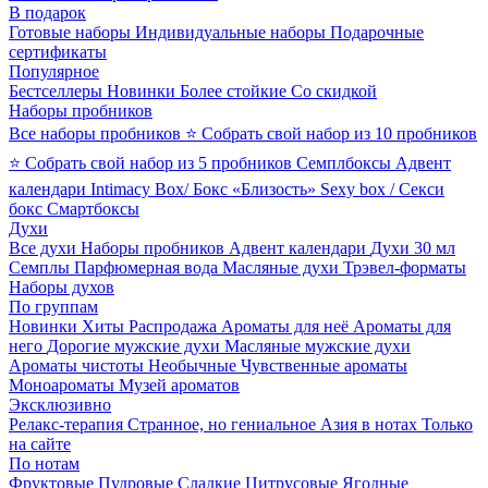
В подарок
Готовые наборы
Индивидуальные наборы
Подарочные
сертификаты
Популярное
Бестселлеры
Новинки
Более стойкие
Со скидкой
Наборы пробников
Все наборы пробников
⭐ Собрать свой набор из 10 пробников
⭐ Собрать свой набор из 5 пробников
Семплбоксы
Адвент
календари
Intimacy Box/ Бокс «Близость»
Sexy box / Секси
бокс
Смартбоксы
Духи
Все духи
Наборы пробников
Адвент календари
Духи 30 мл
Семплы
Парфюмерная вода
Масляные духи
Трэвел-форматы
Наборы духов
По группам
Новинки
Хиты
Распродажа
Ароматы для неё
Ароматы для
него
Дорогие мужские духи
Масляные мужские духи
Ароматы чистоты
Необычные
Чувственные ароматы
Моноароматы
Музей ароматов
Эксклюзивно
Релакс-терапия
Странное, но гениальное
Азия в нотах
Только
на сайте
По нотам
Фруктовые
Пудровые
Сладкие
Цитрусовые
Ягодные