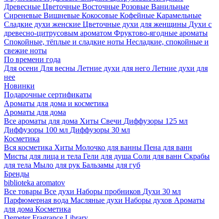
Древесные
Цветочные
Восточные
Розовые
Ванильные
Сиреневые
Вишневые
Кокосовые
Кофейные
Карамельные
Сладкие духи женские
Цветочные духи для женщины
Духи с
древесно-цитрусовым ароматом
Фруктово-ягодные ароматы
Спокойные, тёплые и сладкие ноты
Несладкие, спокойные и
свежие ноты
По времени года
Для осени
Для весны
Летние духи для него
Летние духи для
нее
Новинки
Подарочные сертификаты
Ароматы для дома и косметика
Ароматы для дома
Все ароматы для дома
Хиты
Свечи
Диффузоры 125 мл
Диффузоры 100 мл
Диффузоры 30 мл
Косметика
Вся косметика
Хиты
Молочко для ванны
Пена для ванн
Мисты для лица и тела
Гели для душа
Соли для ванн
Скрабы
для тела
Мыло для рук
Бальзамы для губ
Бренды
biblioteka aromatov
Все товары
Все духи
Наборы пробников
Духи 30 мл
Парфюмерная вода
Масляные духи
Наборы духов
Ароматы
для дома
Косметика
Demeter Fragrance Library