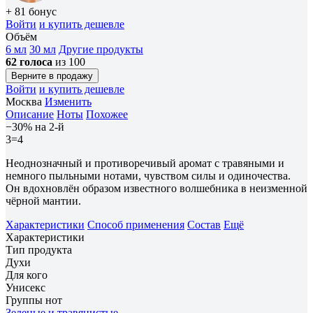
+ 81 бонус
Войти
и купить дешевле
Объём
6 мл
30 мл
Другие продукты
62 голоса
из 100
Верните в продажу
Войти
и купить дешевле
Москва
Изменить
Описание
Ноты
Похожее
−30% на 2-й
3=4
Неоднозначный и противоречивый аромат с травяными и
немного пыльными нотами, чувством силы и одиночества.
Он вдохновлён образом известного волшебника в неизменной
чёрной мантии.
Характеристики
Способ применения
Состав
Ещё
Характеристики
Тип продукта
Духи
Для кого
Унисекс
Группы нот
Зеленые и травянистые