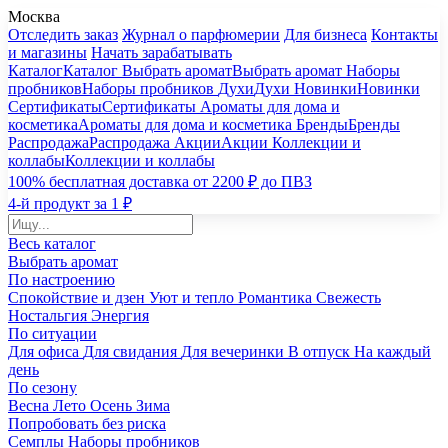
Москва
Отследить заказ
Журнал о парфюмерии
Для бизнеса
Контакты
и магазины
Начать зарабатывать
Каталог
Каталог
Выбрать аромат
Выбрать аромат
Наборы
пробников
Наборы пробников
Духи
Духи
Новинки
Новинки
Сертификаты
Сертификаты
Ароматы для дома и
косметика
Ароматы для дома и косметика
Бренды
Бренды
Распродажа
Распродажа
Акции
Акции
Коллекции и
коллабы
Коллекции и коллабы
100% бесплатная доставка от 2200 ₽ до ПВЗ
4-й продукт за 1 ₽
Весь каталог
Выбрать аромат
По настроению
Спокойствие и дзен
Уют и тепло
Романтика
Свежесть
Ностальгия
Энергия
По ситуации
Для офиса
Для свидания
Для вечеринки
В отпуск
На каждый
день
По сезону
Весна
Лето
Осень
Зима
Попробовать без риска
Семплы
Наборы пробников