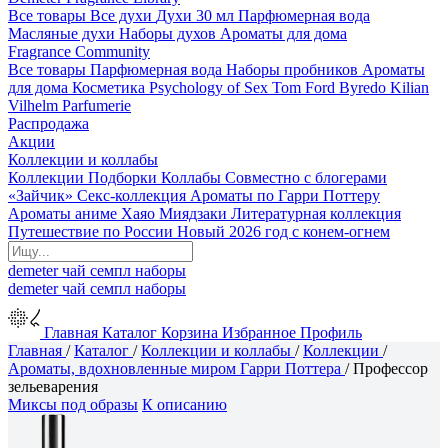
Все товары
Все духи
Духи 30 мл
Парфюмерная вода
Масляные духи
Наборы духов
Ароматы для дома
Fragrance Community
Все товары
Парфюмерная вода
Наборы пробников
Ароматы
для дома
Косметика
Psychology of Sex
Tom Ford
Byredo
Kilian
Vilhelm Parfumerie
Распродажа
Акции
Коллекции и коллабы
Коллекции
Подборки
Коллабы
Совместно с блогерами
«Зайчик»
Секс-коллекция
Ароматы по Гарри Поттеру
Ароматы аниме Хаяо Миядзаки
Литературная коллекция
Путешествие по России
Новый 2026 год с конем-огнем
demeter
чай
семпл
наборы
demeter
чай
семпл
наборы
Главная
Каталог
Корзина
Избранное
Профиль
Главная
/
Каталог
/
Коллекции и коллабы
/
Коллекции
/
Ароматы, вдохновленные миром Гарри Поттера
/
Профессор
зельеварения
Миксы под образы
К описанию