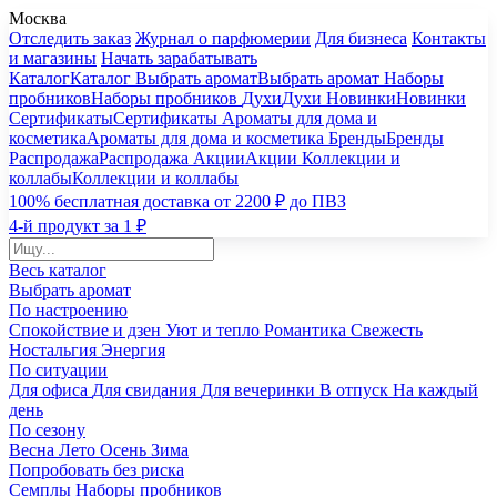
Москва
Отследить заказ
Журнал о парфюмерии
Для бизнеса
Контакты
и магазины
Начать зарабатывать
Каталог
Каталог
Выбрать аромат
Выбрать аромат
Наборы
пробников
Наборы пробников
Духи
Духи
Новинки
Новинки
Сертификаты
Сертификаты
Ароматы для дома и
косметика
Ароматы для дома и косметика
Бренды
Бренды
Распродажа
Распродажа
Акции
Акции
Коллекции и
коллабы
Коллекции и коллабы
100% бесплатная доставка от 2200 ₽ до ПВЗ
4-й продукт за 1 ₽
Весь каталог
Выбрать аромат
По настроению
Спокойствие и дзен
Уют и тепло
Романтика
Свежесть
Ностальгия
Энергия
По ситуации
Для офиса
Для свидания
Для вечеринки
В отпуск
На каждый
день
По сезону
Весна
Лето
Осень
Зима
Попробовать без риска
Семплы
Наборы пробников