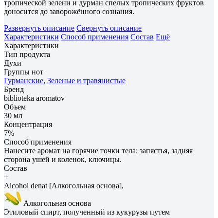
тропической зелени и дурман спелых тропических фруктов
доносится до заворожённого сознания.
Развернуть описание
Свернуть описание
Характеристики
Способ применения
Состав
Ещё
Характеристики
Тип продукта
Духи
Группы нот
Гурманские
,
Зеленые и травянистые
Бренд
biblioteka aromatov
Объем
30 мл
Концентрация
7%
Способ применения
Нанесите аромат на горячие точки тела: запястья, задняя
сторона ушей и коленок, ключицы.
Состав
+
Alcohol denat [Алкогольная основа],
Алкогольная основа
Этиловый спирт, полученный из кукурузы путем