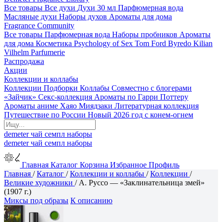
Все товары
Все духи
Духи 30 мл
Парфюмерная вода
Масляные духи
Наборы духов
Ароматы для дома
Fragrance Community
Все товары
Парфюмерная вода
Наборы пробников
Ароматы
для дома
Косметика
Psychology of Sex
Tom Ford
Byredo
Kilian
Vilhelm Parfumerie
Распродажа
Акции
Коллекции и коллабы
Коллекции
Подборки
Коллабы
Совместно с блогерами
«Зайчик»
Секс-коллекция
Ароматы по Гарри Поттеру
Ароматы аниме Хаяо Миядзаки
Литературная коллекция
Путешествие по России
Новый 2026 год с конем-огнем
demeter
чай
семпл
наборы
demeter
чай
семпл
наборы
Главная
Каталог
Корзина
Избранное
Профиль
Главная
/
Каталог
/
Коллекции и коллабы
/
Коллекции
/
Великие художники
/
А. Руссо — «Заклинательница змей»
(1907 г.)
Миксы под образы
К описанию