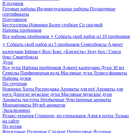
В подарок
Готовые наборы
Индивидуальные наборы
Подарочные
сертификаты
Популярное
Бестселлеры
Новинки
Более стойкие
Со скидкой
Наборы пробников
Все наборы пробников
⭐ Собрать свой набор из 10 пробников
⭐ Собрать свой набор из 5 пробников
Семплбоксы
Адвент
календари
Intimacy Box/ Бокс «Близость»
Sexy box / Секси
бокс
Смартбоксы
Духи
Все духи
Наборы пробников
Адвент календари
Духи 30 мл
Семплы
Парфюмерная вода
Масляные духи
Трэвел-форматы
Наборы духов
По группам
Новинки
Хиты
Распродажа
Ароматы для неё
Ароматы для
него
Дорогие мужские духи
Масляные мужские духи
Ароматы чистоты
Необычные
Чувственные ароматы
Моноароматы
Музей ароматов
Эксклюзивно
Релакс-терапия
Странное, но гениальное
Азия в нотах
Только
на сайте
По нотам
Фруктовые
Пудровые
Сладкие
Цитрусовые
Ягодные