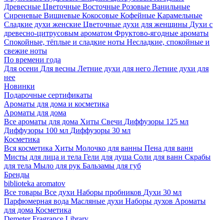
Древесные
Цветочные
Восточные
Розовые
Ванильные
Сиреневые
Вишневые
Кокосовые
Кофейные
Карамельные
Сладкие духи женские
Цветочные духи для женщины
Духи с
древесно-цитрусовым ароматом
Фруктово-ягодные ароматы
Спокойные, тёплые и сладкие ноты
Несладкие, спокойные и
свежие ноты
По времени года
Для осени
Для весны
Летние духи для него
Летние духи для
нее
Новинки
Подарочные сертификаты
Ароматы для дома и косметика
Ароматы для дома
Все ароматы для дома
Хиты
Свечи
Диффузоры 125 мл
Диффузоры 100 мл
Диффузоры 30 мл
Косметика
Вся косметика
Хиты
Молочко для ванны
Пена для ванн
Мисты для лица и тела
Гели для душа
Соли для ванн
Скрабы
для тела
Мыло для рук
Бальзамы для губ
Бренды
biblioteka aromatov
Все товары
Все духи
Наборы пробников
Духи 30 мл
Парфюмерная вода
Масляные духи
Наборы духов
Ароматы
для дома
Косметика
Demeter Fragrance Library