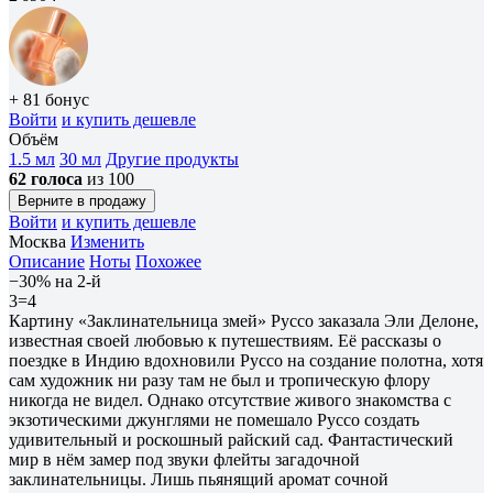
+ 81 бонус
Войти
и купить дешевле
Объём
1.5 мл
30 мл
Другие продукты
62 голоса
из 100
Верните в продажу
Войти
и купить дешевле
Москва
Изменить
Описание
Ноты
Похожее
−30% на 2-й
3=4
Картину «Заклинательница змей» Руссо заказала Эли Делоне,
известная своей любовью к путешествиям. Её рассказы о
поездке в Индию вдохновили Руссо на создание полотна, хотя
сам художник ни разу там не был и тропическую флору
никогда не видел. Однако отсутствие живого знакомства с
экзотическими джунглями не помешало Руссо создать
удивительный и роскошный райский сад. Фантастический
мир в нём замер под звуки флейты загадочной
заклинательницы. Лишь пьянящий аромат сочной