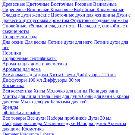
Древесные
Цветочные
Восточные
Розовые
Ванильные
Сиреневые
Вишневые
Кокосовые
Кофейные
Карамельные
Сладкие духи женские
Цветочные духи для женщины
Духи с
древесно-цитрусовым ароматом
Фруктово-ягодные ароматы
Спокойные, тёплые и сладкие ноты
Несладкие, спокойные и
свежие ноты
По времени года
Для осени
Для весны
Летние духи для него
Летние духи для
нее
Новинки
Подарочные сертификаты
Ароматы для дома и косметика
Ароматы для дома
Все ароматы для дома
Хиты
Свечи
Диффузоры 125 мл
Диффузоры 100 мл
Диффузоры 30 мл
Косметика
Вся косметика
Хиты
Молочко для ванны
Пена для ванн
Мисты для лица и тела
Гели для душа
Соли для ванн
Скрабы
для тела
Мыло для рук
Бальзамы для губ
Бренды
biblioteka aromatov
Все товары
Все духи
Наборы пробников
Духи 30 мл
Парфюмерная вода
Масляные духи
Наборы духов
Ароматы
для дома
Косметика
Demeter Fragrance Library