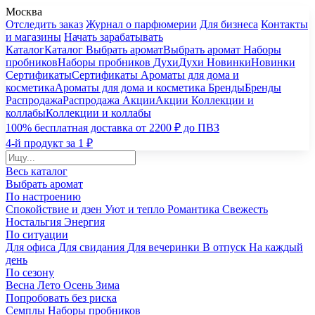
Москва
Отследить заказ
Журнал о парфюмерии
Для бизнеса
Контакты
и магазины
Начать зарабатывать
Каталог
Каталог
Выбрать аромат
Выбрать аромат
Наборы
пробников
Наборы пробников
Духи
Духи
Новинки
Новинки
Сертификаты
Сертификаты
Ароматы для дома и
косметика
Ароматы для дома и косметика
Бренды
Бренды
Распродажа
Распродажа
Акции
Акции
Коллекции и
коллабы
Коллекции и коллабы
100% бесплатная доставка от 2200 ₽ до ПВЗ
4-й продукт за 1 ₽
Весь каталог
Выбрать аромат
По настроению
Спокойствие и дзен
Уют и тепло
Романтика
Свежесть
Ностальгия
Энергия
По ситуации
Для офиса
Для свидания
Для вечеринки
В отпуск
На каждый
день
По сезону
Весна
Лето
Осень
Зима
Попробовать без риска
Семплы
Наборы пробников