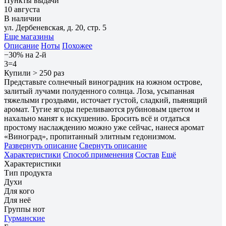
Пункты выдачи
10 августа
В наличии
ул. Дербеневская, д. 20, стр. 5
Еще магазины
Описание
Ноты
Похожее
−30% на 2-й
3=4
Купили > 250 раз
Представьте солнечный виноградник на южном острове,
залитый лучами полуденного солнца. Лоза, усыпанная
тяжелыми гроздьями, источает густой, сладкий, пьянящий
аромат. Тугие ягоды переливаются рубиновым цветом и
нахально манят к искушению. Бросить всё и отдаться
простому наслаждению можно уже сейчас, нанеся аромат
«Виноград», пропитанный элитным гедонизмом.
Развернуть описание
Свернуть описание
Характеристики
Способ применения
Состав
Ещё
Характеристики
Тип продукта
Духи
Для кого
Для неё
Группы нот
Гурманские