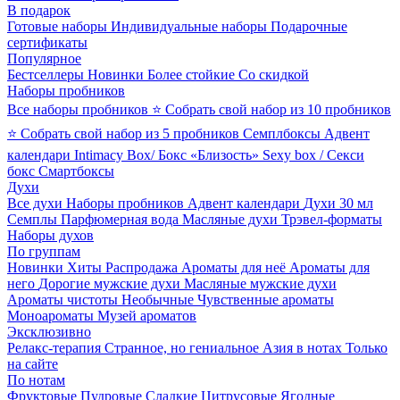
В подарок
Готовые наборы
Индивидуальные наборы
Подарочные
сертификаты
Популярное
Бестселлеры
Новинки
Более стойкие
Со скидкой
Наборы пробников
Все наборы пробников
⭐ Собрать свой набор из 10 пробников
⭐ Собрать свой набор из 5 пробников
Семплбоксы
Адвент
календари
Intimacy Box/ Бокс «Близость»
Sexy box / Секси
бокс
Смартбоксы
Духи
Все духи
Наборы пробников
Адвент календари
Духи 30 мл
Семплы
Парфюмерная вода
Масляные духи
Трэвел-форматы
Наборы духов
По группам
Новинки
Хиты
Распродажа
Ароматы для неё
Ароматы для
него
Дорогие мужские духи
Масляные мужские духи
Ароматы чистоты
Необычные
Чувственные ароматы
Моноароматы
Музей ароматов
Эксклюзивно
Релакс-терапия
Странное, но гениальное
Азия в нотах
Только
на сайте
По нотам
Фруктовые
Пудровые
Сладкие
Цитрусовые
Ягодные