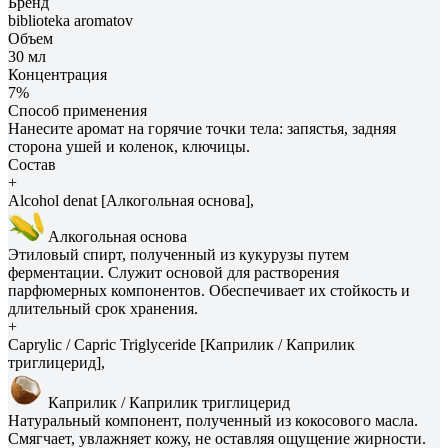
Бренд
biblioteka aromatov
Объем
30 мл
Концентрация
7%
Способ применения
Нанесите аромат на горячие точки тела: запястья, задняя
сторона ушей и коленок, ключицы.
Состав
+
Alcohol denat [Алкогольная основа],
Алкогольная основа
Этиловый спирт, полученный из кукурузы путем
ферментации. Служит основой для растворения
парфюмерных компонентов. Обеспечивает их стойкость и
длительный срок хранения.
+
Caprylic / Capric Triglyceride [Каприлик / Каприлик
триглицерид],
Каприлик / Каприлик триглицерид
Натуральный компонент, полученный из кокосового масла.
Смягчает, увлажняет кожу, не оставляя ощущение жирности.