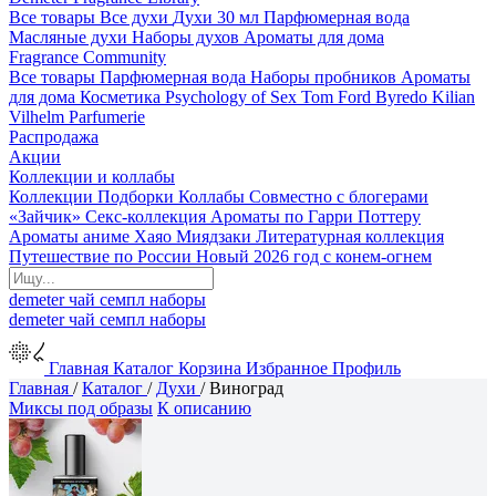
Все товары
Все духи
Духи 30 мл
Парфюмерная вода
Масляные духи
Наборы духов
Ароматы для дома
Fragrance Community
Все товары
Парфюмерная вода
Наборы пробников
Ароматы
для дома
Косметика
Psychology of Sex
Tom Ford
Byredo
Kilian
Vilhelm Parfumerie
Распродажа
Акции
Коллекции и коллабы
Коллекции
Подборки
Коллабы
Совместно с блогерами
«Зайчик»
Секс-коллекция
Ароматы по Гарри Поттеру
Ароматы аниме Хаяо Миядзаки
Литературная коллекция
Путешествие по России
Новый 2026 год с конем-огнем
demeter
чай
семпл
наборы
demeter
чай
семпл
наборы
Главная
Каталог
Корзина
Избранное
Профиль
Главная
/
Каталог
/
Духи
/
Виноград
Миксы под образы
К описанию