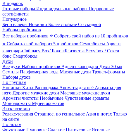
В подарок
Готовые наборы
Индивидуальные наборы
Подарочные
сертификаты
Популярное
Бестселлеры
Новинки
Более стойкие
Со скидкой
Наборы пробников
Все наборы пробников
⭐ Собрать свой набор из 10 пробников
⭐ Собрать свой набор из 5 пробников
Семплбоксы
Адвент
календари
Intimacy Box/ Бокс «Близость»
Sexy box / Секси
бокс
Смартбоксы
Духи
Все духи
Наборы пробников
Адвент календари
Духи 30 мл
Семплы
Парфюмерная вода
Масляные духи
Трэвел-форматы
Наборы духов
По группам
Новинки
Хиты
Распродажа
Ароматы для неё
Ароматы для
него
Дорогие мужские духи
Масляные мужские духи
Ароматы чистоты
Необычные
Чувственные ароматы
Моноароматы
Музей ароматов
Эксклюзивно
Релакс-терапия
Странное, но гениальное
Азия в нотах
Только
на сайте
По нотам
Фруктовые
Пудровые
Сладкие
Цитрусовые
Ягодные