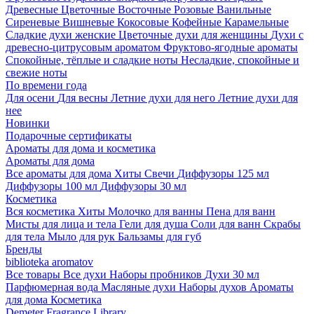
Древесные
Цветочные
Восточные
Розовые
Ванильные
Сиреневые
Вишневые
Кокосовые
Кофейные
Карамельные
Сладкие духи женские
Цветочные духи для женщины
Духи с
древесно-цитрусовым ароматом
Фруктово-ягодные ароматы
Спокойные, тёплые и сладкие ноты
Несладкие, спокойные и
свежие ноты
По времени года
Для осени
Для весны
Летние духи для него
Летние духи для
нее
Новинки
Подарочные сертификаты
Ароматы для дома и косметика
Ароматы для дома
Все ароматы для дома
Хиты
Свечи
Диффузоры 125 мл
Диффузоры 100 мл
Диффузоры 30 мл
Косметика
Вся косметика
Хиты
Молочко для ванны
Пена для ванн
Мисты для лица и тела
Гели для душа
Соли для ванн
Скрабы
для тела
Мыло для рук
Бальзамы для губ
Бренды
biblioteka aromatov
Все товары
Все духи
Наборы пробников
Духи 30 мл
Парфюмерная вода
Масляные духи
Наборы духов
Ароматы
для дома
Косметика
Demeter Fragrance Library