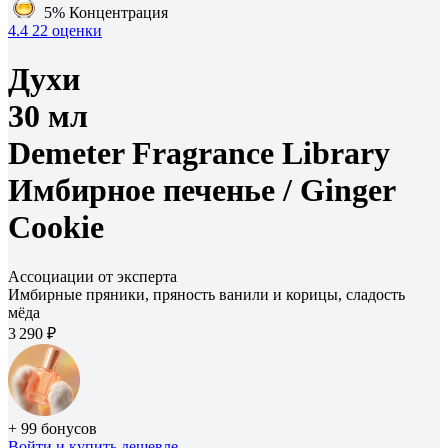
5%
Концентрация
4.4
22 оценки
Духи
30 мл
Demeter Fragrance Library
Имбирное печенье /
Ginger
Cookie
Ассоциации от эксперта
Имбирные пряники, пряность ванили и корицы, сладость
мёда
3 290 ₽
+ 99 бонусов
Войти
и купить дешевле