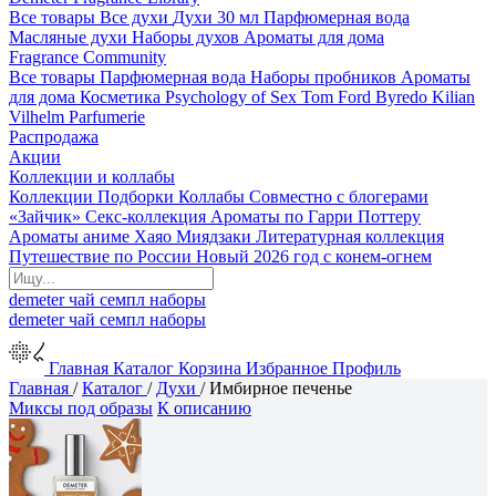
Все товары
Все духи
Духи 30 мл
Парфюмерная вода
Масляные духи
Наборы духов
Ароматы для дома
Fragrance Community
Все товары
Парфюмерная вода
Наборы пробников
Ароматы
для дома
Косметика
Psychology of Sex
Tom Ford
Byredo
Kilian
Vilhelm Parfumerie
Распродажа
Акции
Коллекции и коллабы
Коллекции
Подборки
Коллабы
Совместно с блогерами
«Зайчик»
Секс-коллекция
Ароматы по Гарри Поттеру
Ароматы аниме Хаяо Миядзаки
Литературная коллекция
Путешествие по России
Новый 2026 год с конем-огнем
demeter
чай
семпл
наборы
demeter
чай
семпл
наборы
Главная
Каталог
Корзина
Избранное
Профиль
Главная
/
Каталог
/
Духи
/
Имбирное печенье
Миксы под образы
К описанию