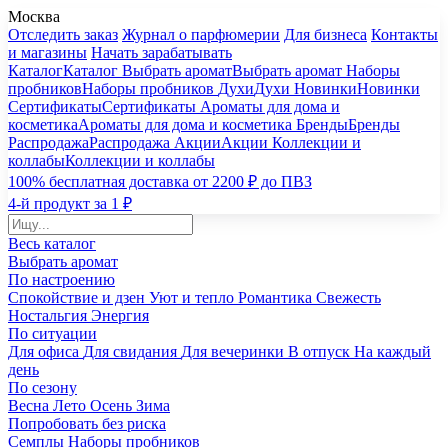
Москва
Отследить заказ
Журнал о парфюмерии
Для бизнеса
Контакты
и магазины
Начать зарабатывать
Каталог
Каталог
Выбрать аромат
Выбрать аромат
Наборы
пробников
Наборы пробников
Духи
Духи
Новинки
Новинки
Сертификаты
Сертификаты
Ароматы для дома и
косметика
Ароматы для дома и косметика
Бренды
Бренды
Распродажа
Распродажа
Акции
Акции
Коллекции и
коллабы
Коллекции и коллабы
100% бесплатная доставка от 2200 ₽ до ПВЗ
4-й продукт за 1 ₽
Весь каталог
Выбрать аромат
По настроению
Спокойствие и дзен
Уют и тепло
Романтика
Свежесть
Ностальгия
Энергия
По ситуации
Для офиса
Для свидания
Для вечеринки
В отпуск
На каждый
день
По сезону
Весна
Лето
Осень
Зима
Попробовать без риска
Семплы
Наборы пробников