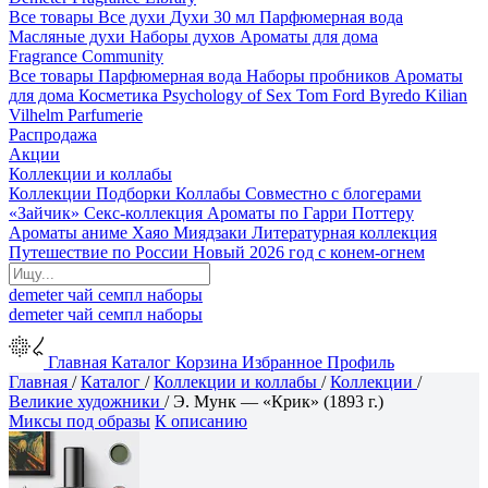
Все товары
Все духи
Духи 30 мл
Парфюмерная вода
Масляные духи
Наборы духов
Ароматы для дома
Fragrance Community
Все товары
Парфюмерная вода
Наборы пробников
Ароматы
для дома
Косметика
Psychology of Sex
Tom Ford
Byredo
Kilian
Vilhelm Parfumerie
Распродажа
Акции
Коллекции и коллабы
Коллекции
Подборки
Коллабы
Совместно с блогерами
«Зайчик»
Секс-коллекция
Ароматы по Гарри Поттеру
Ароматы аниме Хаяо Миядзаки
Литературная коллекция
Путешествие по России
Новый 2026 год с конем-огнем
demeter
чай
семпл
наборы
demeter
чай
семпл
наборы
Главная
Каталог
Корзина
Избранное
Профиль
Главная
/
Каталог
/
Коллекции и коллабы
/
Коллекции
/
Великие художники
/
Э. Мунк — «Крик» (1893 г.)
Миксы под образы
К описанию