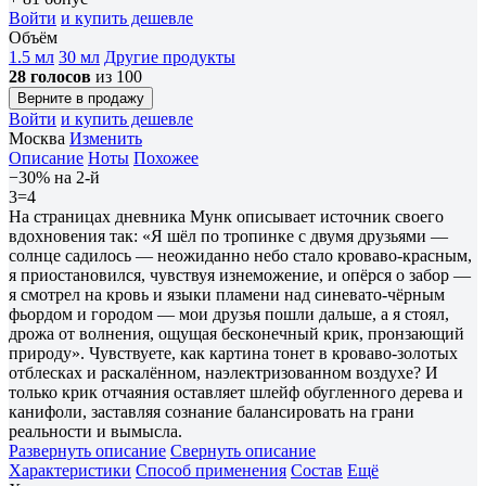
Войти
и купить дешевле
Объём
1.5 мл
30 мл
Другие продукты
28 голосов
из 100
Верните в продажу
Войти
и купить дешевле
Москва
Изменить
Описание
Ноты
Похожее
−30% на 2-й
3=4
На страницах дневника Мунк описывает источник своего
вдохновения так: «Я шёл по тропинке с двумя друзьями —
солнце садилось — неожиданно небо стало кроваво-красным,
я приостановился, чувствуя изнеможение, и опёрся о забор —
я смотрел на кровь и языки пламени над синевато-чёрным
фьордом и городом — мои друзья пошли дальше, а я стоял,
дрожа от волнения, ощущая бесконечный крик, пронзающий
природу». Чувствуете, как картина тонет в кроваво-золотых
отблесках и раскалённом, наэлектризованном воздухе? И
только крик отчаяния оставляет шлейф обугленного дерева и
канифоли, заставляя сознание балансировать на грани
реальности и вымысла.
Развернуть описание
Свернуть описание
Характеристики
Способ применения
Состав
Ещё