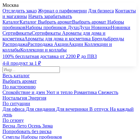
Москва
Отследить заказ
Журнал о парфюмерии
Для бизнеса
Контакты
и магазины
Начать зарабатывать
Каталог
Каталог
Выбрать аромат
Выбрать аромат
Наборы
пробников
Наборы пробников
Духи
Духи
Новинки
Новинки
Сертификаты
Сертификаты
Ароматы для дома и
косметика
Ароматы для дома и косметика
Бренды
Бренды
Распродажа
Распродажа
Акции
Акции
Коллекции и
коллабы
Коллекции и коллабы
100% бесплатная доставка от 2200 ₽ до ПВЗ
4-й продукт за 1 ₽
Весь каталог
Выбрать аромат
По настроению
Спокойствие и дзен
Уют и тепло
Романтика
Свежесть
Ностальгия
Энергия
По ситуации
Для офиса
Для свидания
Для вечеринки
В отпуск
На каждый
день
По сезону
Весна
Лето
Осень
Зима
Попробовать без риска
Семплы
Наборы пробников