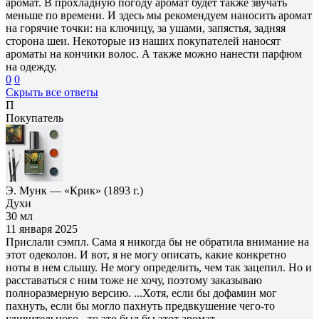
аромат. В прохладную погоду аромат будет также звучать
меньше по времени. И здесь мы рекомендуем наносить аромат
на горячие точки: на ключицу, за ушами, запястья, задняя
сторона шеи. Некоторые из наших покупателей наносят
ароматы на кончики волос. А также можно нанести парфюм
на одежду.
0
0
Скрыть все ответы
П
Покупатель
Э. Мунк — «Крик» (1893 г.)
Духи
30 мл
11 января 2025
Прислали сэмпл. Сама я никогда бы не обратила внимание на
этот одеколон. И вот, я не могу описать, какие конкретно
ноты в нем слышу. Не могу определить, чем так зацепил. Но и
расставаться с ним тоже не хочу, поэтому заказываю
полноразмерную версию. ...Хотя, если бы дофамин мог
пахнуть, если бы могло пахнуть предвкушение чего-то
удивительного - то это был бы этот аромат.