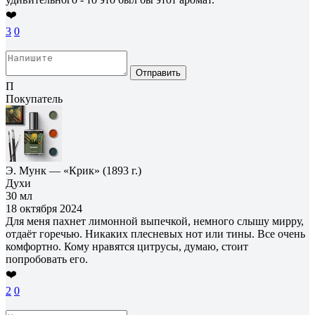
❤️
3
0
Отправить
П
Покупатель
Э. Мунк — «Крик» (1893 г.)
Духи
30 мл
18 октября 2024
Для меня пахнет лимонной выпечкой, немного слышу мирру,
отдаёт горечью. Никаких плесневых нот или тины. Все очень
комфортно. Кому нравятся цитрусы, думаю, стоит
попробовать его.
❤️
2
0