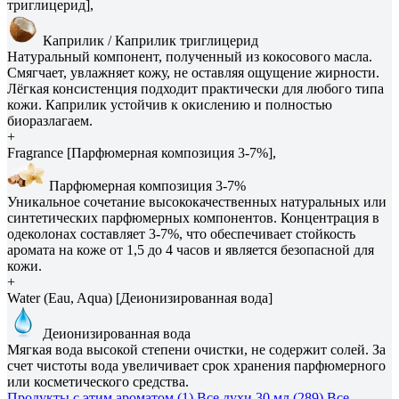
триглицерид],
Каприлик / Каприлик триглицерид
Натуральный компонент, полученный из кокосового масла.
Смягчает, увлажняет кожу, не оставляя ощущение жирности.
Лёгкая консистенция подходит практически для любого типа
кожи. Каприлик устойчив к окислению и полностью
биоразлагаем.
+
Fragrance [Парфюмерная композиция 3-7%],
Парфюмерная композиция 3-7%
Уникальное сочетание высококачественных натуральных или
синтетических парфюмерных компонентов. Концентрация в
одеколонах составляет 3-7%, что обеспечивает стойкость
аромата на коже от 1,5 до 4 часов и является безопасной для
кожи.
+
Water (Eau, Aqua) [Деионизированная вода]
Деионизированная вода
Мягкая вода высокой степени очистки, не содержит солей. За
счет чистоты вода увеличивает срок хранения парфюмерного
или косметического средства.
Продукты с этим ароматом (1)
Все духи 30 мл (289)
Все