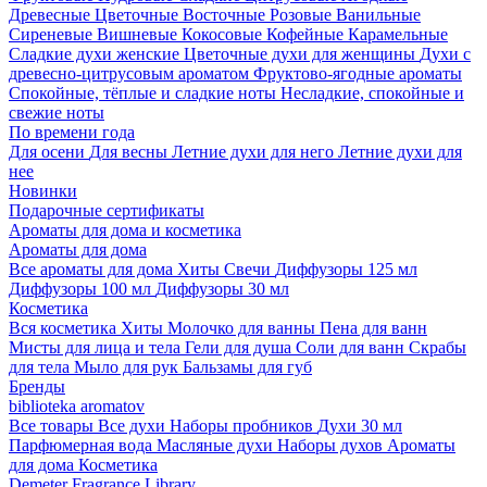
Древесные
Цветочные
Восточные
Розовые
Ванильные
Сиреневые
Вишневые
Кокосовые
Кофейные
Карамельные
Сладкие духи женские
Цветочные духи для женщины
Духи с
древесно-цитрусовым ароматом
Фруктово-ягодные ароматы
Спокойные, тёплые и сладкие ноты
Несладкие, спокойные и
свежие ноты
По времени года
Для осени
Для весны
Летние духи для него
Летние духи для
нее
Новинки
Подарочные сертификаты
Ароматы для дома и косметика
Ароматы для дома
Все ароматы для дома
Хиты
Свечи
Диффузоры 125 мл
Диффузоры 100 мл
Диффузоры 30 мл
Косметика
Вся косметика
Хиты
Молочко для ванны
Пена для ванн
Мисты для лица и тела
Гели для душа
Соли для ванн
Скрабы
для тела
Мыло для рук
Бальзамы для губ
Бренды
biblioteka aromatov
Все товары
Все духи
Наборы пробников
Духи 30 мл
Парфюмерная вода
Масляные духи
Наборы духов
Ароматы
для дома
Косметика
Demeter Fragrance Library