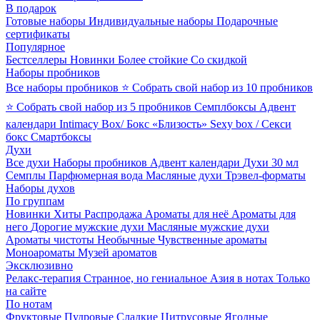
В подарок
Готовые наборы
Индивидуальные наборы
Подарочные
сертификаты
Популярное
Бестселлеры
Новинки
Более стойкие
Со скидкой
Наборы пробников
Все наборы пробников
⭐ Собрать свой набор из 10 пробников
⭐ Собрать свой набор из 5 пробников
Семплбоксы
Адвент
календари
Intimacy Box/ Бокс «Близость»
Sexy box / Секси
бокс
Смартбоксы
Духи
Все духи
Наборы пробников
Адвент календари
Духи 30 мл
Семплы
Парфюмерная вода
Масляные духи
Трэвел-форматы
Наборы духов
По группам
Новинки
Хиты
Распродажа
Ароматы для неё
Ароматы для
него
Дорогие мужские духи
Масляные мужские духи
Ароматы чистоты
Необычные
Чувственные ароматы
Моноароматы
Музей ароматов
Эксклюзивно
Релакс-терапия
Странное, но гениальное
Азия в нотах
Только
на сайте
По нотам
Фруктовые
Пудровые
Сладкие
Цитрусовые
Ягодные