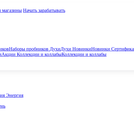
и магазины
Начать зарабатывать
иков
Наборы пробников
Духи
Духи
Новинки
Новинки
Сертифик
и
Акции
Коллекции и коллабы
Коллекции и коллабы
гия
Энергия
ень