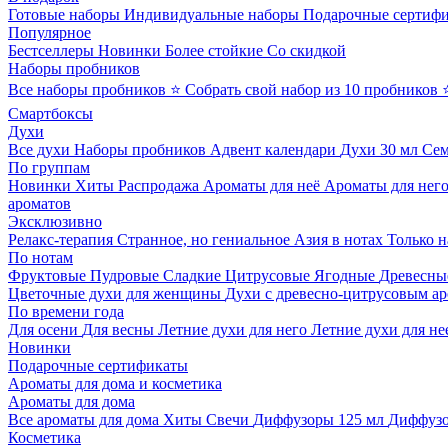
Готовые наборы
Индивидуальные наборы
Подарочные сертиф
Популярное
Бестселлеры
Новинки
Более стойкие
Со скидкой
Наборы пробников
Все наборы пробников
⭐ Собрать свой набор из 10 пробников
Смартбоксы
Духи
Все духи
Наборы пробников
Адвент календари
Духи 30 мл
Се
По группам
Новинки
Хиты
Распродажа
Ароматы для неё
Ароматы для нег
ароматов
Эксклюзивно
Релакс-терапия
Странное, но гениальное
Азия в нотах
Только н
По нотам
Фруктовые
Пудровые
Сладкие
Цитрусовые
Ягодные
Древесны
Цветочные духи для женщины
Духи с древесно-цитрусовым а
По времени года
Для осени
Для весны
Летние духи для него
Летние духи для не
Новинки
Подарочные сертификаты
Ароматы для дома и косметика
Ароматы для дома
Все ароматы для дома
Хиты
Свечи
Диффузоры 125 мл
Диффузо
Косметика