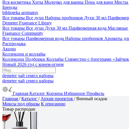
Вся косметика
Хиты
Молочко для ванны
Пена для ванн
Мисты 
Бренды
biblioteka aromatov
Все товары
Все духи
Наборы пробников
Духи 30 мл
Парфюмер
Demeter Fragrance Library
Все товары
Все духи
Духи 30 мл
Парфюмерная вода
Масляные
Fragrance Community
Все товары
Парфюмерная вода
Наборы пробников
Ароматы дл
Распродажа
Акции
Коллекции и коллабы
Коллекции
Подборки
Коллабы
Совместно с блогерами
«Зайчик
Новый 2026 год с конем-огнем
demeter
чай
семпл
наборы
demeter
чай
семпл
наборы
Главная
Каталог
Корзина
Избранное
Профиль
Главная
/
Каталог
/
Архив проектов
/
Винный осадок
Миксы под образы
К описанию
Товар распродан