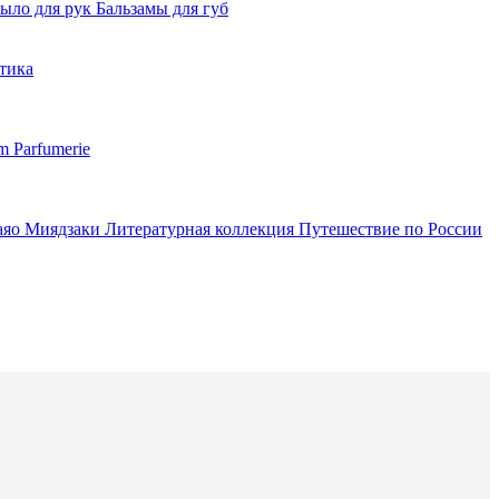
ыло для рук
Бальзамы для губ
тика
m Parfumerie
аяо Миядзаки
Литературная коллекция
Путешествие по России