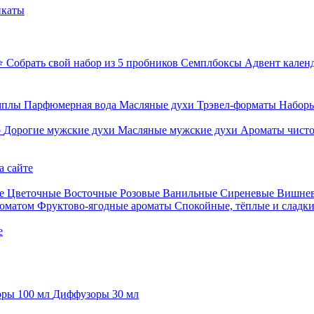
икаты
⭐ Собрать свой набор из 5 пробников
Семплбоксы
Адвент кален
мплы
Парфюмерная вода
Масляные духи
Трэвел-форматы
Наборы
о
Дорогие мужские духи
Масляные мужские духи
Ароматы чист
а сайте
е
Цветочные
Восточные
Розовые
Ванильные
Сиреневые
Вишне
роматом
Фруктово-ягодные ароматы
Спокойные, тёплые и сладк
е
ры 100 мл
Диффузоры 30 мл