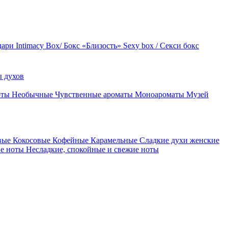
дари
Intimacy Box/ Бокс «Близость»
Sexy box / Секси бокс
 духов
оты
Необычные
Чувственные ароматы
Моноароматы
Музей
вые
Кокосовые
Кофейные
Карамельные
Сладкие духи женские
ие ноты
Несладкие, спокойные и свежие ноты