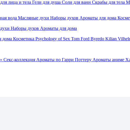
для лица и тела
Гели для душа
Соли для ванн
Скрабы для тела
М
ная вода
Масляные духи
Наборы духов
Ароматы для дома
Косме
 духи
Наборы духов
Ароматы для дома
я дома
Косметика
Psychology of Sex
Tom Ford
Byredo
Kilian
Vilhel
»
Секс-коллекция
Ароматы по Гарри Поттеру
Ароматы аниме Х