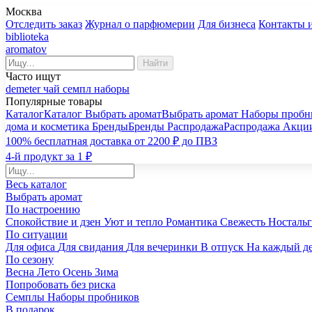
Москва
Отследить заказ
Журнал о парфюмерии
Для бизнеса
Контакты 
biblioteka
aromatov
Найти
Часто ищут
demeter
чай
семпл
наборы
Популярные товары
Каталог
Каталог
Выбрать аромат
Выбрать аромат
Наборы пробн
дома и косметика
Бренды
Бренды
Распродажа
Распродажа
Акци
100% бесплатная доставка от 2200 ₽ до ПВЗ
4-й продукт за 1 ₽
Весь каталог
Выбрать аромат
По настроению
Спокойствие и дзен
Уют и тепло
Романтика
Свежесть
Носталь
По ситуации
Для офиса
Для свидания
Для вечеринки
В отпуск
На каждый д
По сезону
Весна
Лето
Осень
Зима
Попробовать без риска
Семплы
Наборы пробников
В подарок