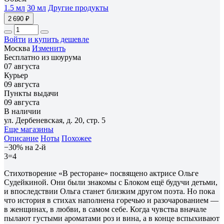
1.5 мл
30 мл
Другие продукты
2 690 ₽
Войти
и купить дешевле
Москва
Изменить
Бесплатно из шоурума
07 августа
Курьер
09 августа
Пункты выдачи
09 августа
В наличии
ул. Дербеневская, д. 20, стр. 5
Еще магазины
Описание
Ноты
Похожее
−30% на 2-й
3=4
Стихотворение «В ресторане» посвящено актрисе Ольге
Судейкиной. Они были знакомы с Блоком ещё будучи детьми,
и впоследствии Ольга станет близким другом поэта. Но пока
что история в стихах наполнена горечью и разочарованием —
в женщинах, в любви, в самом себе. Когда чувства вначале
пылают густыми ароматами роз и вина, а в конце вспыхивают