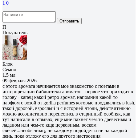
1
0
Отправить
П
Покупатель
Блок
Семпл
1.5 мл
09 февраля 2026
с этого аромата начинается мое знакомство с поэтами в
интерпретации библиотеки ароматов...первое что приходит в
голову - капец какой ретро аромат, напомнил какой-то
парфюм с розой от gorilla perfumes которые продавались в lush,
такой дорогой, взрослый и с историей чтоли, действительно
можно ассоциативно перенестись в старинный особняк, как
тут написали в отзывах, еще мне пахнет чем-то древесным и
ладаном или чем-то кщк церковным, воском
свечей...необычныц, не каждому подойдет и не на каждый
день, пока отложу его для другого настроения