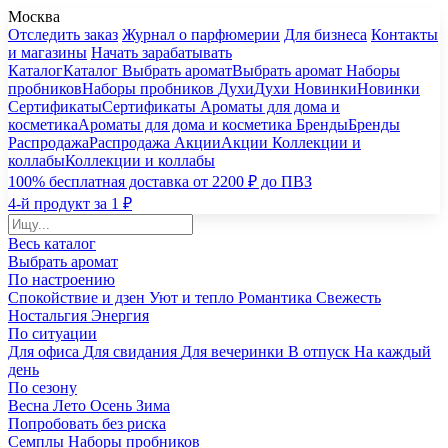
Москва
Отследить заказ
Журнал о парфюмерии
Для бизнеса
Контакты
и магазины
Начать зарабатывать
Каталог
Каталог
Выбрать аромат
Выбрать аромат
Наборы
пробников
Наборы пробников
Духи
Духи
Новинки
Новинки
Сертификаты
Сертификаты
Ароматы для дома и
косметика
Ароматы для дома и косметика
Бренды
Бренды
Распродажа
Распродажа
Акции
Акции
Коллекции и
коллабы
Коллекции и коллабы
100% бесплатная доставка от 2200 ₽ до ПВЗ
4-й продукт за 1 ₽
Весь каталог
Выбрать аромат
По настроению
Спокойствие и дзен
Уют и тепло
Романтика
Свежесть
Ностальгия
Энергия
По ситуации
Для офиса
Для свидания
Для вечеринки
В отпуск
На каждый
день
По сезону
Весна
Лето
Осень
Зима
Попробовать без риска
Семплы
Наборы пробников