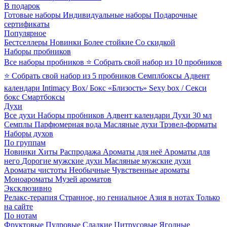
В подарок
Готовые наборы
Индивидуальные наборы
Подарочные
сертификаты
Популярное
Бестселлеры
Новинки
Более стойкие
Со скидкой
Наборы пробников
Все наборы пробников
⭐ Собрать свой набор из 10 пробников
⭐ Собрать свой набор из 5 пробников
Семплбоксы
Адвент
календари
Intimacy Box/ Бокс «Близость»
Sexy box / Секси
бокс
Смартбоксы
Духи
Все духи
Наборы пробников
Адвент календари
Духи 30 мл
Семплы
Парфюмерная вода
Масляные духи
Трэвел-форматы
Наборы духов
По группам
Новинки
Хиты
Распродажа
Ароматы для неё
Ароматы для
него
Дорогие мужские духи
Масляные мужские духи
Ароматы чистоты
Необычные
Чувственные ароматы
Моноароматы
Музей ароматов
Эксклюзивно
Релакс-терапия
Странное, но гениальное
Азия в нотах
Только
на сайте
По нотам
Фруктовые
Пудровые
Сладкие
Цитрусовые
Ягодные