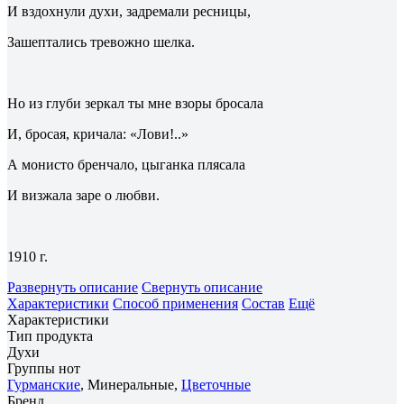
И вздохнули духи, задремали ресницы,
Зашептались тревожно шелка.
Но из глуби зеркал ты мне взоры бросала
И, бросая, кричала: «Лови!..»
А монисто бренчало, цыганка плясала
И визжала заре о любви.
1910 г.
Развернуть описание
Свернуть описание
Характеристики
Способ применения
Состав
Ещё
Характеристики
Тип продукта
Духи
Группы нот
Гурманские
, Минеральные,
Цветочные
Бренд