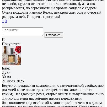
не особо, куда-то исчезают, но вот, возможно, бумага так
раскрывается, по серьезности на уровне сандала с кедром.
Очень подходит именно Блоку, декадентская роза и суровый
рыцарь за ней. И перец - просто ах!
1
0
Отправить
П
Покупатель
Блок
Духи
30 мл
21 июля 2025
Безумно прекрасная композиция, с замечательной стойкостью
(на моей коже около трех-четырех часов запах остается
ярким). Завядающие розы, старые книги и выдержанное вино.
Лично для меня настойчиво пахнет церковными
благовониями под всей этой композицией, от чего я в диком
восторге, но никто больше этого не чувствует. После первой