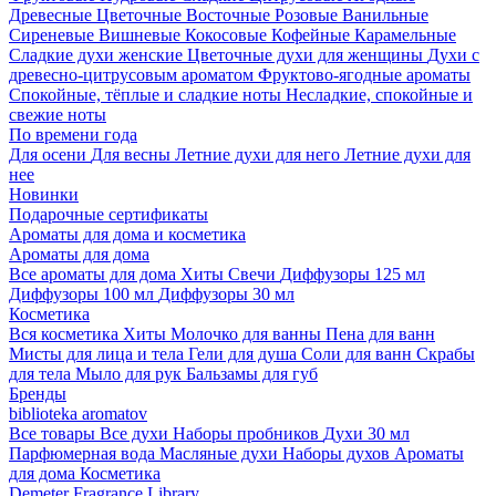
Древесные
Цветочные
Восточные
Розовые
Ванильные
Сиреневые
Вишневые
Кокосовые
Кофейные
Карамельные
Сладкие духи женские
Цветочные духи для женщины
Духи с
древесно-цитрусовым ароматом
Фруктово-ягодные ароматы
Спокойные, тёплые и сладкие ноты
Несладкие, спокойные и
свежие ноты
По времени года
Для осени
Для весны
Летние духи для него
Летние духи для
нее
Новинки
Подарочные сертификаты
Ароматы для дома и косметика
Ароматы для дома
Все ароматы для дома
Хиты
Свечи
Диффузоры 125 мл
Диффузоры 100 мл
Диффузоры 30 мл
Косметика
Вся косметика
Хиты
Молочко для ванны
Пена для ванн
Мисты для лица и тела
Гели для душа
Соли для ванн
Скрабы
для тела
Мыло для рук
Бальзамы для губ
Бренды
biblioteka aromatov
Все товары
Все духи
Наборы пробников
Духи 30 мл
Парфюмерная вода
Масляные духи
Наборы духов
Ароматы
для дома
Косметика
Demeter Fragrance Library