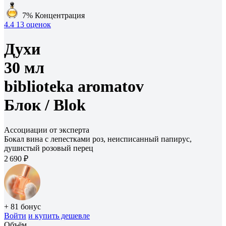
7%
Концентрация
4.4
13 оценок
Духи
30 мл
biblioteka aromatov
Блок /
Blok
Ассоциации от эксперта
Бокал вина с лепестками роз, неисписанный папирус,
душистый розовый перец
2 690 ₽
+ 81 бонус
Войти
и купить дешевле
Объём