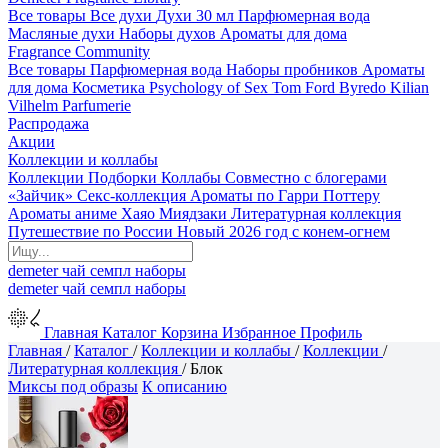
Все товары
Все духи
Духи 30 мл
Парфюмерная вода
Масляные духи
Наборы духов
Ароматы для дома
Fragrance Community
Все товары
Парфюмерная вода
Наборы пробников
Ароматы
для дома
Косметика
Psychology of Sex
Tom Ford
Byredo
Kilian
Vilhelm Parfumerie
Распродажа
Акции
Коллекции и коллабы
Коллекции
Подборки
Коллабы
Совместно с блогерами
«Зайчик»
Секс-коллекция
Ароматы по Гарри Поттеру
Ароматы аниме Хаяо Миядзаки
Литературная коллекция
Путешествие по России
Новый 2026 год с конем-огнем
demeter
чай
семпл
наборы
demeter
чай
семпл
наборы
Главная
Каталог
Корзина
Избранное
Профиль
Главная
/
Каталог
/
Коллекции и коллабы
/
Коллекции
/
Литературная коллекция
/
Блок
Миксы под образы
К описанию