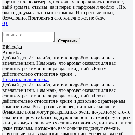
корзине полноразмерку, поскольку понравилось описание,
вайб аромата, отзывы, да и перец в парфюме я люблю... Но,
благо, додумалась начать с сэмпла. Интересный опыт,
безусловно. Повторять я его, конечно же, не буду.
0
0
Отправить
Biblioteka
Aromatov
Добрый день! Спасибо, что так подробно поделились
впечатлениями. Нам жаль, что аромат оказался для вас
слишком резким и не оправдал ожиданий. «Блок»
действительно относится к ярким...
Показать полностью...
Добрый день! Спасибо, что так подробно поделились
впечатлениями. Нам жаль, что аромат оказался для вас
слишком резким и не оправдал ожиданий. «Блок»
действительно относится к ярким и довольно характерным
композициям. Роза, розовый перец, винные аккорды и
бумажные ноты могут раскрываться очень по-разному: кто-то
слышит в аромате благородную пряность и атмосферу старых
книг, а кому-то он кажется слишком плотным, винтажным или
даже тяжёлым. Возможно, вам больше подойдут свежие,
фруктовые или гурманские композиции. Уверены, вы ещё