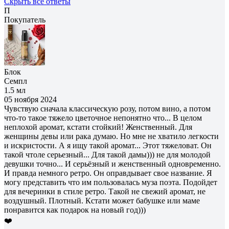
Скрыть все ответы
П
Покупатель
Блок
Семпл
1.5 мл
05 ноября 2024
Чувствую сначала классическую розу, потом вино, а потом
что-то такое тяжело цветочное непонятно что... В целом
неплохой аромат, кстати стойкий! Женственный. Для
женщины девы или рака думаю. Но мне не хватило легкости
и искристости. А я ищу такой аромат... Этот тяжеловат. Он
такой чтоле серьезный... Для такой дамы))) не для молодой
девушки точно... И серьёзный и женственный одновременно.
И правда немного ретро. Он оправдывает свое название. Я
могу представить что им пользовалась муза поэта. Подойдет
для вечеринки в стиле ретро. Такой не свежий аромат, не
воздушный. Плотный. Кстати может бабушке или маме
понравится как подарок на новый год)))
❤️