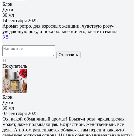
Блок
Духи
30 мл
14 сентября 2025
Аромат ретро, для взрослых женщин, чувствую розу-
увядающую розу, и пока больше ничего, хватит семпла
3
5
Отправить
П
Покупатель
Блок
Духи
30 мл
07 сентября 2025
Ох, какой обманчивый аромат! Брызг-и роза, яркая, зрелая,
может, даже подвядающая. Возрастной, женственный, все
дела. А потом развеивается облако- а там перец и какая-то
серьезная мужская основа. На мне обычно минеральные ноты