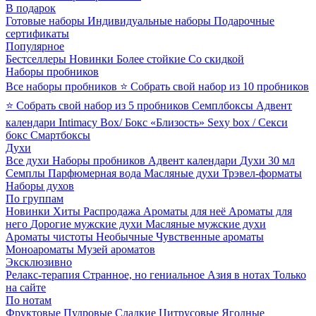
В подарок
Готовые наборы
Индивидуальные наборы
Подарочные
сертификаты
Популярное
Бестселлеры
Новинки
Более стойкие
Со скидкой
Наборы пробников
Все наборы пробников
⭐ Собрать свой набор из 10 пробников
⭐ Собрать свой набор из 5 пробников
Семплбоксы
Адвент
календари
Intimacy Box/ Бокс «Близость»
Sexy box / Секси
бокс
Смартбоксы
Духи
Все духи
Наборы пробников
Адвент календари
Духи 30 мл
Семплы
Парфюмерная вода
Масляные духи
Трэвел-форматы
Наборы духов
По группам
Новинки
Хиты
Распродажа
Ароматы для неё
Ароматы для
него
Дорогие мужские духи
Масляные мужские духи
Ароматы чистоты
Необычные
Чувственные ароматы
Моноароматы
Музей ароматов
Эксклюзивно
Релакс-терапия
Странное, но гениальное
Азия в нотах
Только
на сайте
По нотам
Фруктовые
Пудровые
Сладкие
Цитрусовые
Ягодные