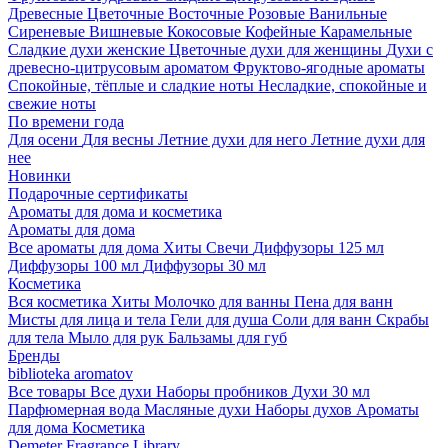
Древесные
Цветочные
Восточные
Розовые
Ванильные
Сиреневые
Вишневые
Кокосовые
Кофейные
Карамельные
Сладкие духи женские
Цветочные духи для женщины
Духи с
древесно-цитрусовым ароматом
Фруктово-ягодные ароматы
Спокойные, тёплые и сладкие ноты
Несладкие, спокойные и
свежие ноты
По времени года
Для осени
Для весны
Летние духи для него
Летние духи для
нее
Новинки
Подарочные сертификаты
Ароматы для дома и косметика
Ароматы для дома
Все ароматы для дома
Хиты
Свечи
Диффузоры 125 мл
Диффузоры 100 мл
Диффузоры 30 мл
Косметика
Вся косметика
Хиты
Молочко для ванны
Пена для ванн
Мисты для лица и тела
Гели для душа
Соли для ванн
Скрабы
для тела
Мыло для рук
Бальзамы для губ
Бренды
biblioteka aromatov
Все товары
Все духи
Наборы пробников
Духи 30 мл
Парфюмерная вода
Масляные духи
Наборы духов
Ароматы
для дома
Косметика
Demeter Fragrance Library