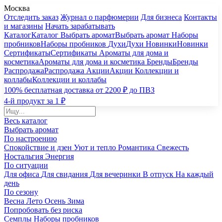
Москва
Отследить заказ
Журнал о парфюмерии
Для бизнеса
Контакты
и магазины
Начать зарабатывать
Каталог
Каталог
Выбрать аромат
Выбрать аромат
Наборы
пробников
Наборы пробников
Духи
Духи
Новинки
Новинки
Сертификаты
Сертификаты
Ароматы для дома и
косметика
Ароматы для дома и косметика
Бренды
Бренды
Распродажа
Распродажа
Акции
Акции
Коллекции и
коллабы
Коллекции и коллабы
100% бесплатная доставка от 2200 ₽ до ПВЗ
4-й продукт за 1 ₽
Весь каталог
Выбрать аромат
По настроению
Спокойствие и дзен
Уют и тепло
Романтика
Свежесть
Ностальгия
Энергия
По ситуации
Для офиса
Для свидания
Для вечеринки
В отпуск
На каждый
день
По сезону
Весна
Лето
Осень
Зима
Попробовать без риска
Семплы
Наборы пробников