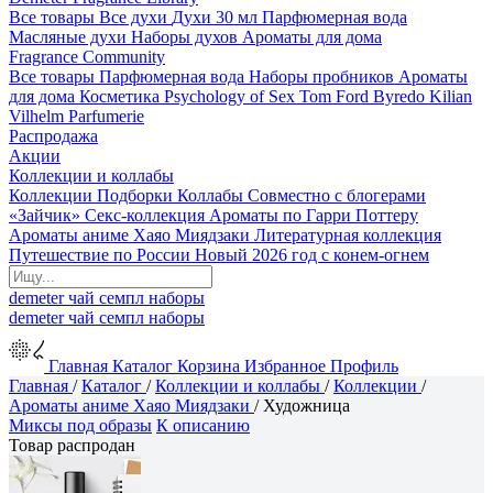
Все товары
Все духи
Духи 30 мл
Парфюмерная вода
Масляные духи
Наборы духов
Ароматы для дома
Fragrance Community
Все товары
Парфюмерная вода
Наборы пробников
Ароматы
для дома
Косметика
Psychology of Sex
Tom Ford
Byredo
Kilian
Vilhelm Parfumerie
Распродажа
Акции
Коллекции и коллабы
Коллекции
Подборки
Коллабы
Совместно с блогерами
«Зайчик»
Секс-коллекция
Ароматы по Гарри Поттеру
Ароматы аниме Хаяо Миядзаки
Литературная коллекция
Путешествие по России
Новый 2026 год с конем-огнем
demeter
чай
семпл
наборы
demeter
чай
семпл
наборы
Главная
Каталог
Корзина
Избранное
Профиль
Главная
/
Каталог
/
Коллекции и коллабы
/
Коллекции
/
Ароматы аниме Хаяо Миядзаки
/
Художница
Миксы под образы
К описанию
Товар распродан