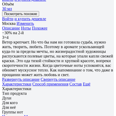
Объём
30 мл
Посмотреть похожие
Войти
и купить дешевле
Москва
Изменить
Описание
Ноты
Похожее
−30% на 2-й
3=4
Ветер крепчает. Но что бы нам ни готовила судьба, нужно
жить, творить, любить. Поэтому в аромате ускользающей
куда-то за пределы мечты, но жизнерадостной художницы
распускаются полевые цветы, на которые упали капли свежей
краски. Это ода тихой стойкости и хрупкой красоте, вопреки
скоротечности жизни. Когда цветочные ноты успокоятся, вас
обнимет мускусное тепло. Как напоминание о том, что даже в
прощании может жить любовь и свет.
Развернуть описание
Свернуть описание
Характеристики
Способ применения
Состав
Ещё
Характеристики
Тип продукта
Духи
Для кого
Для неё
Группы нот