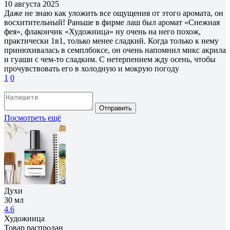
10 августа 2025
Даже не знаю как уложить все ощущения от этого аромата, он
восхитительный! Раньше в фирме лаш был аромат «Снежная
фея», флакончик «Художница» ну очень на него похож,
практически 1в1, только менее сладкий. Когда только к нему
принюхивалась в семплбоксе, он очень напомнил микс акрила
и гуаши с чем-то сладким. С нетерпением жду осень, чтобы
прочувствовать его в холодную и мокрую погоду
1
0
Отправить
Посмотреть ещё
Духи
30 мл
4.6
Художница
Товар распродан