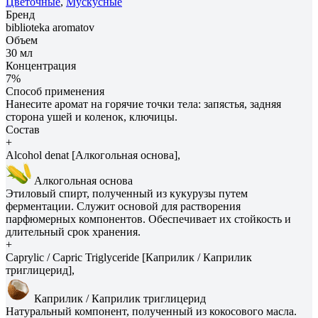
Цветочные
,
Мускусные
Бренд
biblioteka aromatov
Объем
30 мл
Концентрация
7%
Способ применения
Нанесите аромат на горячие точки тела: запястья, задняя
сторона ушей и коленок, ключицы.
Состав
+
Alcohol denat [Алкогольная основа],
Алкогольная основа
Этиловый спирт, полученный из кукурузы путем
ферментации. Служит основой для растворения
парфюмерных компонентов. Обеспечивает их стойкость и
длительный срок хранения.
+
Caprylic / Capric Triglyceride [Каприлик / Каприлик
триглицерид],
Каприлик / Каприлик триглицерид
Натуральный компонент, полученный из кокосового масла.