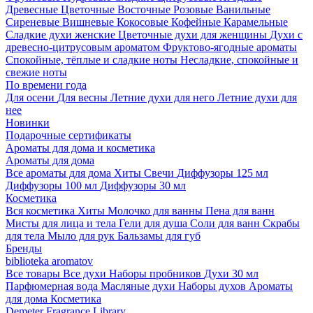
Древесные
Цветочные
Восточные
Розовые
Ванильные
Сиреневые
Вишневые
Кокосовые
Кофейные
Карамельные
Сладкие духи женские
Цветочные духи для женщины
Духи с
древесно-цитрусовым ароматом
Фруктово-ягодные ароматы
Спокойные, тёплые и сладкие ноты
Несладкие, спокойные и
свежие ноты
По времени года
Для осени
Для весны
Летние духи для него
Летние духи для
нее
Новинки
Подарочные сертификаты
Ароматы для дома и косметика
Ароматы для дома
Все ароматы для дома
Хиты
Свечи
Диффузоры 125 мл
Диффузоры 100 мл
Диффузоры 30 мл
Косметика
Вся косметика
Хиты
Молочко для ванны
Пена для ванн
Мисты для лица и тела
Гели для душа
Соли для ванн
Скрабы
для тела
Мыло для рук
Бальзамы для губ
Бренды
biblioteka aromatov
Все товары
Все духи
Наборы пробников
Духи 30 мл
Парфюмерная вода
Масляные духи
Наборы духов
Ароматы
для дома
Косметика
Demeter Fragrance Library