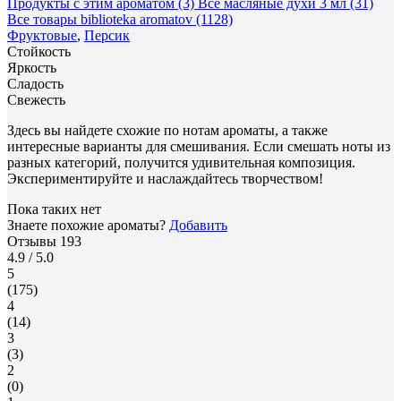
Продукты с этим ароматом (3)
Все масляные духи 3 мл (31)
Все товары biblioteka aromatov (1128)
Фруктовые
,
Персик
Стойкость
Яркость
Сладость
Свежесть
Здесь вы найдете схожие по нотам ароматы, а также
интересные варианты для смешивания. Если смешать ноты из
разных категорий, получится удивительная композиция.
Экспериментируйте и наслаждайтесь творчеством!
Пока таких нет
Знаете похожие ароматы?
Добавить
Отзывы
193
4.9
/ 5.0
5
(175)
4
(14)
3
(3)
2
(0)