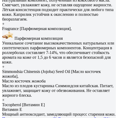
Натуральный компонент, полученный из кокосового масла.
Смягчает, увлажняет кожу, не оставляя ощущение жирности.
Лёгкая консистенция подходит практически для любого типа
кожи. Каприлик устойчив к окислению и полностью
биоразлагаем.
+
Fragrance [Парфюмерная композиция],
Парфюмерная композиция
Уникальное сочетание высококачественных натуральных или
синтетических парфюмерных компонентов. Концентрация в
роллерболах составляет 7-14%, что обеспечивает стойкость
аромата на коже от 1,5 до 6 часов и является безопасной для
кожи.
+
Simmondsia Сhinensis (Jojoba) Seed Oil [Масло косточек
жожоба],
Масло косточек жожоба
Масло из плодов кустарника Симмондсия китайская. Питает,
увлажняет, защищает кожу от обезвоживания. Не оставляет
жирного блеска.
+
Tocopherol [Витамин E]
Витамин E
Мощный антиоксидант, замедляющий процесс старения кожи.