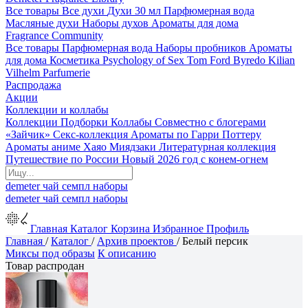
Все товары
Все духи
Духи 30 мл
Парфюмерная вода
Масляные духи
Наборы духов
Ароматы для дома
Fragrance Community
Все товары
Парфюмерная вода
Наборы пробников
Ароматы
для дома
Косметика
Psychology of Sex
Tom Ford
Byredo
Kilian
Vilhelm Parfumerie
Распродажа
Акции
Коллекции и коллабы
Коллекции
Подборки
Коллабы
Совместно с блогерами
«Зайчик»
Секс-коллекция
Ароматы по Гарри Поттеру
Ароматы аниме Хаяо Миядзаки
Литературная коллекция
Путешествие по России
Новый 2026 год с конем-огнем
demeter
чай
семпл
наборы
demeter
чай
семпл
наборы
Главная
Каталог
Корзина
Избранное
Профиль
Главная
/
Каталог
/
Архив проектов
/
Белый персик
Миксы под образы
К описанию
Товар распродан