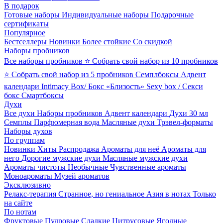
В подарок
Готовые наборы
Индивидуальные наборы
Подарочные
сертификаты
Популярное
Бестселлеры
Новинки
Более стойкие
Со скидкой
Наборы пробников
Все наборы пробников
⭐ Собрать свой набор из 10 пробников
⭐ Собрать свой набор из 5 пробников
Семплбоксы
Адвент
календари
Intimacy Box/ Бокс «Близость»
Sexy box / Секси
бокс
Смартбоксы
Духи
Все духи
Наборы пробников
Адвент календари
Духи 30 мл
Семплы
Парфюмерная вода
Масляные духи
Трэвел-форматы
Наборы духов
По группам
Новинки
Хиты
Распродажа
Ароматы для неё
Ароматы для
него
Дорогие мужские духи
Масляные мужские духи
Ароматы чистоты
Необычные
Чувственные ароматы
Моноароматы
Музей ароматов
Эксклюзивно
Релакс-терапия
Странное, но гениальное
Азия в нотах
Только
на сайте
По нотам
Фруктовые
Пудровые
Сладкие
Цитрусовые
Ягодные