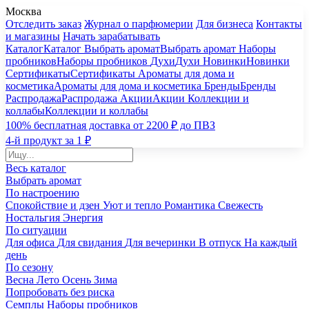
Москва
Отследить заказ
Журнал о парфюмерии
Для бизнеса
Контакты
и магазины
Начать зарабатывать
Каталог
Каталог
Выбрать аромат
Выбрать аромат
Наборы
пробников
Наборы пробников
Духи
Духи
Новинки
Новинки
Сертификаты
Сертификаты
Ароматы для дома и
косметика
Ароматы для дома и косметика
Бренды
Бренды
Распродажа
Распродажа
Акции
Акции
Коллекции и
коллабы
Коллекции и коллабы
100% бесплатная доставка от 2200 ₽ до ПВЗ
4-й продукт за 1 ₽
Весь каталог
Выбрать аромат
По настроению
Спокойствие и дзен
Уют и тепло
Романтика
Свежесть
Ностальгия
Энергия
По ситуации
Для офиса
Для свидания
Для вечеринки
В отпуск
На каждый
день
По сезону
Весна
Лето
Осень
Зима
Попробовать без риска
Семплы
Наборы пробников