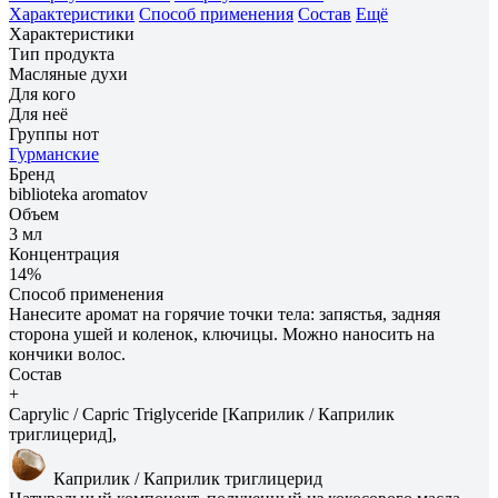
Характеристики
Способ применения
Состав
Ещё
Характеристики
Тип продукта
Масляные духи
Для кого
Для неё
Группы нот
Гурманские
Бренд
biblioteka aromatov
Объем
3 мл
Концентрация
14%
Способ применения
Нанесите аромат на горячие точки тела: запястья, задняя
сторона ушей и коленок, ключицы. Можно наносить на
кончики волос.
Состав
+
Caprylic / Capric Triglyceride [Каприлик / Каприлик
триглицерид],
Каприлик / Каприлик триглицерид