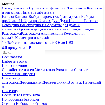
Москва
Отследить заказ
Журнал о парфюмерии
Для бизнеса
Контакты
и магазины
Начать зарабатывать
Каталог
Каталог
Выбрать аромат
Выбрать аромат
Наборы
пробников
Наборы пробников
Духи
Духи
Новинки
Новинки
Сертификаты
Сертификаты
Ароматы для дома и
косметика
Ароматы для дома и косметика
Бренды
Бренды
Распродажа
Распродажа
Акции
Акции
Коллекции и
коллабы
Коллекции и коллабы
100% бесплатная доставка от 2200 ₽ до ПВЗ
4-й продукт за 1 ₽
Весь каталог
Выбрать аромат
По настроению
Спокойствие и дзен
Уют и тепло
Романтика
Свежесть
Ностальгия
Энергия
По ситуации
Для офиса
Для свидания
Для вечеринки
В отпуск
На каждый
день
По сезону
Весна
Лето
Осень
Зима
Попробовать без риска
Семплы
Наборы пробников