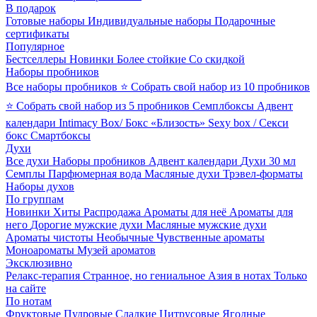
В подарок
Готовые наборы
Индивидуальные наборы
Подарочные
сертификаты
Популярное
Бестселлеры
Новинки
Более стойкие
Со скидкой
Наборы пробников
Все наборы пробников
⭐ Собрать свой набор из 10 пробников
⭐ Собрать свой набор из 5 пробников
Семплбоксы
Адвент
календари
Intimacy Box/ Бокс «Близость»
Sexy box / Секси
бокс
Смартбоксы
Духи
Все духи
Наборы пробников
Адвент календари
Духи 30 мл
Семплы
Парфюмерная вода
Масляные духи
Трэвел-форматы
Наборы духов
По группам
Новинки
Хиты
Распродажа
Ароматы для неё
Ароматы для
него
Дорогие мужские духи
Масляные мужские духи
Ароматы чистоты
Необычные
Чувственные ароматы
Моноароматы
Музей ароматов
Эксклюзивно
Релакс-терапия
Странное, но гениальное
Азия в нотах
Только
на сайте
По нотам
Фруктовые
Пудровые
Сладкие
Цитрусовые
Ягодные