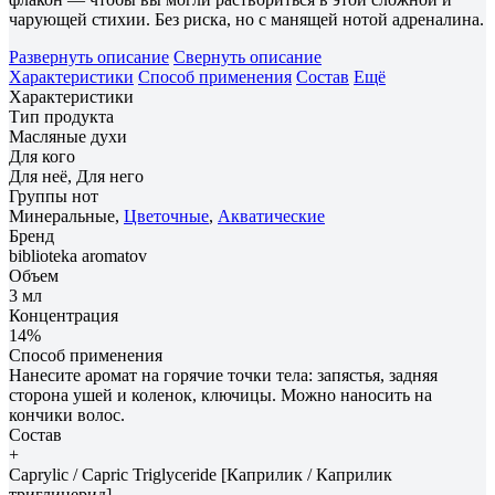
чарующей стихии. Без риска, но с манящей нотой адреналина.
Развернуть описание
Свернуть описание
Характеристики
Способ применения
Состав
Ещё
Характеристики
Тип продукта
Масляные духи
Для кого
Для неё, Для него
Группы нот
Минеральные,
Цветочные
,
Акватические
Бренд
biblioteka aromatov
Объем
3 мл
Концентрация
14%
Способ применения
Нанесите аромат на горячие точки тела: запястья, задняя
сторона ушей и коленок, ключицы. Можно наносить на
кончики волос.
Состав
+
Caprylic / Capric Triglyceride [Каприлик / Каприлик
триглицерид],