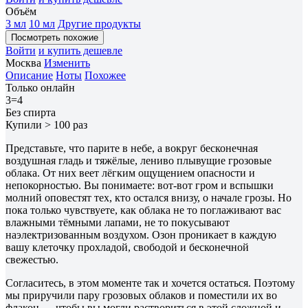
Объём
3 мл
10 мл
Другие продукты
Посмотреть похожие
Войти
и купить дешевле
Москва
Изменить
Описание
Ноты
Похожее
Только онлайн
3=4
Без спирта
Купили > 100 раз
Представьте, что парите в небе, а вокруг бесконечная
воздушная гладь и тяжёлые, лениво плывущие грозовые
облака. От них веет лёгким ощущением опасности и
непокорностью. Вы понимаете: вот-вот гром и вспышки
молний оповестят тех, кто остался внизу, о начале грозы. Но
пока только чувствуете, как облака не то поглаживают вас
влажными тёмными лапами, не то покусывают
наэлектризованным воздухом. Озон проникает в каждую
вашу клеточку прохладой, свободой и бесконечной
свежестью.
Согласитесь, в этом моменте так и хочется остаться. Поэтому
мы приручили пару грозовых облаков и поместили их во
флакон — чтобы вы могли раствориться в этой сложной и