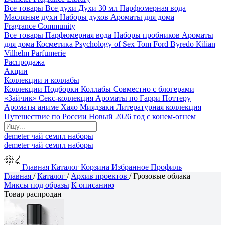
Все товары
Все духи
Духи 30 мл
Парфюмерная вода
Масляные духи
Наборы духов
Ароматы для дома
Fragrance Community
Все товары
Парфюмерная вода
Наборы пробников
Ароматы
для дома
Косметика
Psychology of Sex
Tom Ford
Byredo
Kilian
Vilhelm Parfumerie
Распродажа
Акции
Коллекции и коллабы
Коллекции
Подборки
Коллабы
Совместно с блогерами
«Зайчик»
Секс-коллекция
Ароматы по Гарри Поттеру
Ароматы аниме Хаяо Миядзаки
Литературная коллекция
Путешествие по России
Новый 2026 год с конем-огнем
demeter
чай
семпл
наборы
demeter
чай
семпл
наборы
Главная
Каталог
Корзина
Избранное
Профиль
Главная
/
Каталог
/
Архив проектов
/
Грозовые облака
Миксы под образы
К описанию
Товар распродан