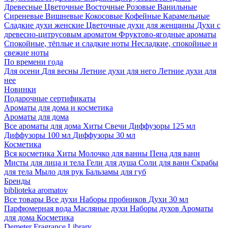
Древесные
Цветочные
Восточные
Розовые
Ванильные
Сиреневые
Вишневые
Кокосовые
Кофейные
Карамельные
Сладкие духи женские
Цветочные духи для женщины
Духи с
древесно-цитрусовым ароматом
Фруктово-ягодные ароматы
Спокойные, тёплые и сладкие ноты
Несладкие, спокойные и
свежие ноты
По времени года
Для осени
Для весны
Летние духи для него
Летние духи для
нее
Новинки
Подарочные сертификаты
Ароматы для дома и косметика
Ароматы для дома
Все ароматы для дома
Хиты
Свечи
Диффузоры 125 мл
Диффузоры 100 мл
Диффузоры 30 мл
Косметика
Вся косметика
Хиты
Молочко для ванны
Пена для ванн
Мисты для лица и тела
Гели для душа
Соли для ванн
Скрабы
для тела
Мыло для рук
Бальзамы для губ
Бренды
biblioteka aromatov
Все товары
Все духи
Наборы пробников
Духи 30 мл
Парфюмерная вода
Масляные духи
Наборы духов
Ароматы
для дома
Косметика
Demeter Fragrance Library