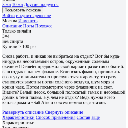
3 мл
10 мл
Другие продукты
Посмотреть похожие
Войти
и купить дешевле
Москва
Изменить
Описание
Ноты
Похожее
Только онлайн
3=4
Без спирта
Купили > 100 раз
Снова работа, и никак не выбраться на отдых? Вот бы куда-
нибудь на необитаемый остров, окружённый солёным
океаном! Demeter предложил свой вариант развития событий:
ваш отдых в нашем флаконе. Если взять флакон, приложить
его к уху и внимательно прислушаться к аромату, то сразу
становятся заметны нотки солёного воздуха, шум моря и
крики чаек. Потом посмотрите через флакончик на свет.
Видите? Белый песок, большой полосатый гамак и небольшой
домик в тени пальм. Ну, чем не отдых? Ведь нужна всего
капля аромата «Salt Air» и совсем немного фантазии.
Развернуть описание
Свернуть описание
Характеристики
Способ применения
Состав
Ещё
Характеристики
Тип продукта