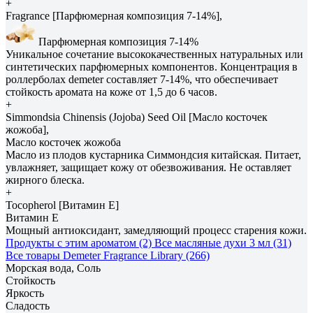
+
Fragrance [Парфюмерная композиция 7-14%],
Парфюмерная композиция 7-14%
Уникальное сочетание высококачественных натуральных или
синтетических парфюмерных компонентов. Концентрация в
роллерболах demeter составляет 7-14%, что обеспечивает
стойкость аромата на коже от 1,5 до 6 часов.
+
Simmondsia Сhinensis (Jojoba) Seed Oil [Масло косточек
жожоба],
Масло косточек жожоба
Масло из плодов кустарника Симмондсия китайская. Питает,
увлажняет, защищает кожу от обезвоживания. Не оставляет
жирного блеска.
+
Tocopherol [Витамин E]
Витамин E
Мощный антиоксидант, замедляющий процесс старения кожи.
Продукты с этим ароматом (2)
Все масляные духи 3 мл (31)
Все товары Demeter Fragrance Library (266)
Морская вода, Соль
Стойкость
Яркость
Сладость