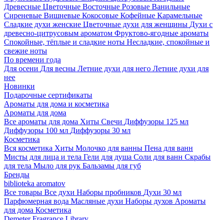
Древесные
Цветочные
Восточные
Розовые
Ванильные
Сиреневые
Вишневые
Кокосовые
Кофейные
Карамельные
Сладкие духи женские
Цветочные духи для женщины
Духи с
древесно-цитрусовым ароматом
Фруктово-ягодные ароматы
Спокойные, тёплые и сладкие ноты
Несладкие, спокойные и
свежие ноты
По времени года
Для осени
Для весны
Летние духи для него
Летние духи для
нее
Новинки
Подарочные сертификаты
Ароматы для дома и косметика
Ароматы для дома
Все ароматы для дома
Хиты
Свечи
Диффузоры 125 мл
Диффузоры 100 мл
Диффузоры 30 мл
Косметика
Вся косметика
Хиты
Молочко для ванны
Пена для ванн
Мисты для лица и тела
Гели для душа
Соли для ванн
Скрабы
для тела
Мыло для рук
Бальзамы для губ
Бренды
biblioteka aromatov
Все товары
Все духи
Наборы пробников
Духи 30 мл
Парфюмерная вода
Масляные духи
Наборы духов
Ароматы
для дома
Косметика
Demeter Fragrance Library