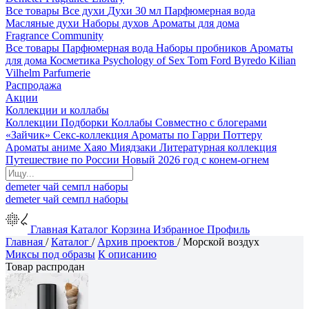
Все товары
Все духи
Духи 30 мл
Парфюмерная вода
Масляные духи
Наборы духов
Ароматы для дома
Fragrance Community
Все товары
Парфюмерная вода
Наборы пробников
Ароматы
для дома
Косметика
Psychology of Sex
Tom Ford
Byredo
Kilian
Vilhelm Parfumerie
Распродажа
Акции
Коллекции и коллабы
Коллекции
Подборки
Коллабы
Совместно с блогерами
«Зайчик»
Секс-коллекция
Ароматы по Гарри Поттеру
Ароматы аниме Хаяо Миядзаки
Литературная коллекция
Путешествие по России
Новый 2026 год с конем-огнем
demeter
чай
семпл
наборы
demeter
чай
семпл
наборы
Главная
Каталог
Корзина
Избранное
Профиль
Главная
/
Каталог
/
Архив проектов
/
Морской воздух
Миксы под образы
К описанию
Товар распродан