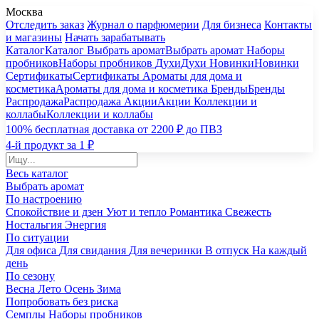
Москва
Отследить заказ
Журнал о парфюмерии
Для бизнеса
Контакты
и магазины
Начать зарабатывать
Каталог
Каталог
Выбрать аромат
Выбрать аромат
Наборы
пробников
Наборы пробников
Духи
Духи
Новинки
Новинки
Сертификаты
Сертификаты
Ароматы для дома и
косметика
Ароматы для дома и косметика
Бренды
Бренды
Распродажа
Распродажа
Акции
Акции
Коллекции и
коллабы
Коллекции и коллабы
100% бесплатная доставка от 2200 ₽ до ПВЗ
4-й продукт за 1 ₽
Весь каталог
Выбрать аромат
По настроению
Спокойствие и дзен
Уют и тепло
Романтика
Свежесть
Ностальгия
Энергия
По ситуации
Для офиса
Для свидания
Для вечеринки
В отпуск
На каждый
день
По сезону
Весна
Лето
Осень
Зима
Попробовать без риска
Семплы
Наборы пробников