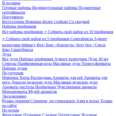
В подарок
Готовые наборы
Индивидуальные наборы
Подарочные
сертификаты
Популярное
Бестселлеры
Новинки
Более стойкие
Со скидкой
Наборы пробников
Все наборы пробников
⭐ Собрать свой набор из 10 пробников
⭐ Собрать свой набор из 5 пробников
Семплбоксы
Адвент
календари
Intimacy Box/ Бокс «Близость»
Sexy box / Секси
бокс
Смартбоксы
Духи
Все духи
Наборы пробников
Адвент календари
Духи 30 мл
Семплы
Парфюмерная вода
Масляные духи
Трэвел-форматы
Наборы духов
По группам
Новинки
Хиты
Распродажа
Ароматы для неё
Ароматы для
него
Дорогие мужские духи
Масляные мужские духи
Ароматы чистоты
Необычные
Чувственные ароматы
Моноароматы
Музей ароматов
Эксклюзивно
Релакс-терапия
Странное, но гениальное
Азия в нотах
Только
на сайте
По нотам
Фруктовые
Пудровые
Сладкие
Цитрусовые
Ягодные