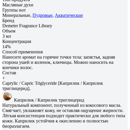
Масляные духи
Группы нот
Минеральные,
Пудровые
,
Акватические
Бренд
Demeter Fragrance Library
Объем
3 мл
Концентрация
14%
Способ применения
Нанесите аромат на горячие точки тела: запястья, задняя
сторона ушей и коленок, ключицы. Можно наносить на
кончики волос.
Состав
+
Caprylic / Capric Triglyceride [Каприлик / Каприлик
триглицерид],
Каприлик / Каприлик триглицерид
Натуральный компонент, полученный из кокосового масла.
Смягчает, увлажняет кожу, не оставляя ощущение жирности.
Лёгкая консистенция подходит практически для любого типа
кожи. Каприлик устойчив к окислению и полностью
биоразлагаем.