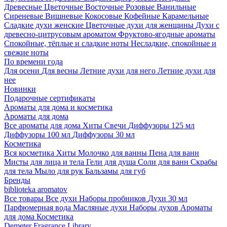
Древесные
Цветочные
Восточные
Розовые
Ванильные
Сиреневые
Вишневые
Кокосовые
Кофейные
Карамельные
Сладкие духи женские
Цветочные духи для женщины
Духи с
древесно-цитрусовым ароматом
Фруктово-ягодные ароматы
Спокойные, тёплые и сладкие ноты
Несладкие, спокойные и
свежие ноты
По времени года
Для осени
Для весны
Летние духи для него
Летние духи для
нее
Новинки
Подарочные сертификаты
Ароматы для дома и косметика
Ароматы для дома
Все ароматы для дома
Хиты
Свечи
Диффузоры 125 мл
Диффузоры 100 мл
Диффузоры 30 мл
Косметика
Вся косметика
Хиты
Молочко для ванны
Пена для ванн
Мисты для лица и тела
Гели для душа
Соли для ванн
Скрабы
для тела
Мыло для рук
Бальзамы для губ
Бренды
biblioteka aromatov
Все товары
Все духи
Наборы пробников
Духи 30 мл
Парфюмерная вода
Масляные духи
Наборы духов
Ароматы
для дома
Косметика
Demeter Fragrance Library