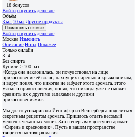
+ 18 бонусов
Войти
и купить дешевле
Объём
3 мл
10 мл
Другие продукты
Посмотреть похожие
Войти
и купить дешевле
Москва
Изменить
Описание
Ноты
Похожее
Только онлайн
3=4
Без спирта
Купили > 100 раз
«Когда она наклонилась, он почувствовал на лице
прикосновение её волос, пахнущих сиренью и крыжовником,
и вдруг понял, что никогда не забудет этого аромата, этого
мягкого прикосновения, понял, что никогда уже не сможет
сравнить их с другими запахами и другими
прикосновениями».
Мы долго уговаривали Йеннифэр из Венгерберга поделиться
секретным рецептом аромата. Пришлось отдать весомый
мешочек чеканных монет. Зато теперь вам доступен аромат
«Сирень и крыжовник». Пусть в вашем пространстве
творится настоящая магия.