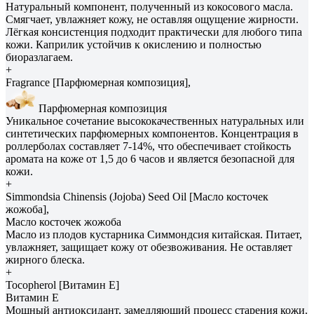
Натуральный компонент, полученный из кокосового масла.
Смягчает, увлажняет кожу, не оставляя ощущение жирности.
Лёгкая консистенция подходит практически для любого типа
кожи. Каприлик устойчив к окислению и полностью
биоразлагаем.
+
Fragrance [Парфюмерная композиция],
Парфюмерная композиция
Уникальное сочетание высококачественных натуральных или
синтетических парфюмерных компонентов. Концентрация в
роллерболах составляет 7-14%, что обеспечивает стойкость
аромата на коже от 1,5 до 6 часов и является безопасной для
кожи.
+
Simmondsia Сhinensis (Jojoba) Seed Oil [Масло косточек
жожоба],
Масло косточек жожоба
Масло из плодов кустарника Симмондсия китайская. Питает,
увлажняет, защищает кожу от обезвоживания. Не оставляет
жирного блеска.
+
Tocopherol [Витамин E]
Витамин E
Мощный антиоксидант, замедляющий процесс старения кожи.