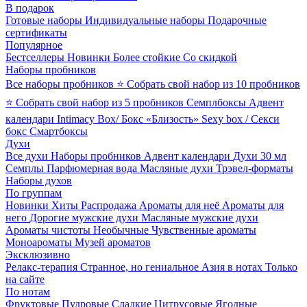
В подарок
Готовые наборы
Индивидуальные наборы
Подарочные
сертификаты
Популярное
Бестселлеры
Новинки
Более стойкие
Со скидкой
Наборы пробников
Все наборы пробников
⭐ Собрать свой набор из 10 пробников
⭐ Собрать свой набор из 5 пробников
Семплбоксы
Адвент
календари
Intimacy Box/ Бокс «Близость»
Sexy box / Секси
бокс
Смартбоксы
Духи
Все духи
Наборы пробников
Адвент календари
Духи 30 мл
Семплы
Парфюмерная вода
Масляные духи
Трэвел-форматы
Наборы духов
По группам
Новинки
Хиты
Распродажа
Ароматы для неё
Ароматы для
него
Дорогие мужские духи
Масляные мужские духи
Ароматы чистоты
Необычные
Чувственные ароматы
Моноароматы
Музей ароматов
Эксклюзивно
Релакс-терапия
Странное, но гениальное
Азия в нотах
Только
на сайте
По нотам
Фруктовые
Пудровые
Сладкие
Цитрусовые
Ягодные