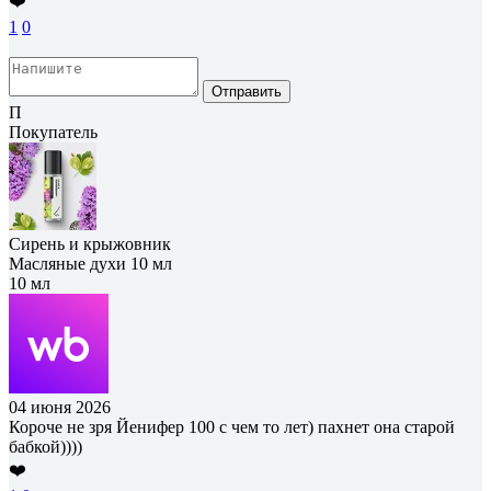
❤️
1
0
Отправить
П
Покупатель
Сирень и крыжовник
Масляные духи 10 мл
10 мл
04 июня 2026
Короче не зря Йенифер 100 с чем то лет) пахнет она старой
бабкой))))
❤️