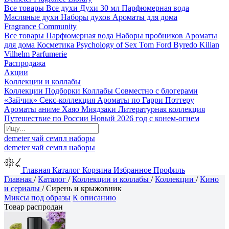
Все товары
Все духи
Духи 30 мл
Парфюмерная вода
Масляные духи
Наборы духов
Ароматы для дома
Fragrance Community
Все товары
Парфюмерная вода
Наборы пробников
Ароматы
для дома
Косметика
Psychology of Sex
Tom Ford
Byredo
Kilian
Vilhelm Parfumerie
Распродажа
Акции
Коллекции и коллабы
Коллекции
Подборки
Коллабы
Совместно с блогерами
«Зайчик»
Секс-коллекция
Ароматы по Гарри Поттеру
Ароматы аниме Хаяо Миядзаки
Литературная коллекция
Путешествие по России
Новый 2026 год с конем-огнем
demeter
чай
семпл
наборы
demeter
чай
семпл
наборы
Главная
Каталог
Корзина
Избранное
Профиль
Главная
/
Каталог
/
Коллекции и коллабы
/
Коллекции
/
Кино
и сериалы
/
Сирень и крыжовник
Миксы под образы
К описанию
Товар распродан