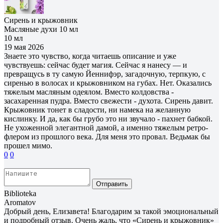
Сирень и крыжовник
Масляные духи 10 мл
10 мл
19 мая 2026
Знаете это чувство, когда читаешь описание и уже
чувствуешь: сейчас будет магия. Сейчас я нанесу — и
превращусь в ту самую Йеннифэр, загадочную, терпкую, с
сиренью в волосах и крыжовником на губах. Нет. Оказались
тяжелым масляным одеялом. Вместо колдовства -
засахаренная пудра. Вместо свежести - духота. Сирень давит.
Крыжовник тонет в сладости, ни намека на желанную
кислинку. И да, как бы грубо это ни звучало - пахнет бабкой.
Не ухоженной элегантной дамой, а именно тяжелым ретро-
флером из прошлого века. Для меня это провал. Ведьмак бы
прошел мимо.
0
0
Отправить
Biblioteka
Aromatov
Добрый день, Елизавета! Благодарим за такой эмоциональный
и подробный отзыв. Очень жаль, что «Сирень и крыжовник»