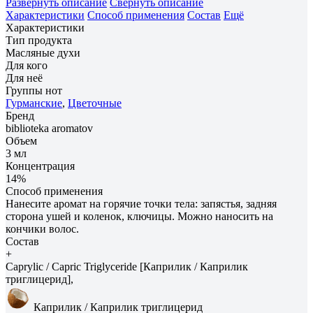
Развернуть описание
Свернуть описание
Характеристики
Способ применения
Состав
Ещё
Характеристики
Тип продукта
Масляные духи
Для кого
Для неё
Группы нот
Гурманские
,
Цветочные
Бренд
biblioteka aromatov
Объем
3 мл
Концентрация
14%
Способ применения
Нанесите аромат на горячие точки тела: запястья, задняя
сторона ушей и коленок, ключицы. Можно наносить на
кончики волос.
Состав
+
Caprylic / Capric Triglyceride [Каприлик / Каприлик
триглицерид],
Каприлик / Каприлик триглицерид