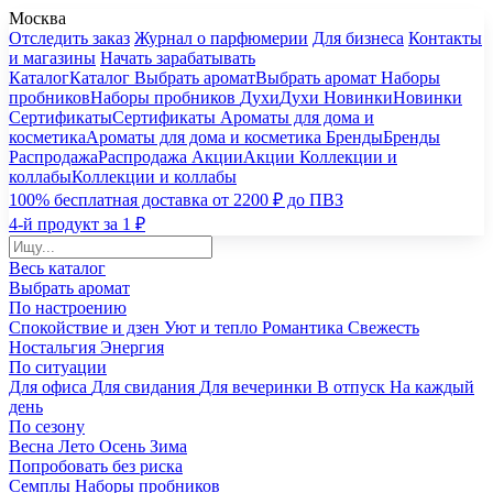
Москва
Отследить заказ
Журнал о парфюмерии
Для бизнеса
Контакты
и магазины
Начать зарабатывать
Каталог
Каталог
Выбрать аромат
Выбрать аромат
Наборы
пробников
Наборы пробников
Духи
Духи
Новинки
Новинки
Сертификаты
Сертификаты
Ароматы для дома и
косметика
Ароматы для дома и косметика
Бренды
Бренды
Распродажа
Распродажа
Акции
Акции
Коллекции и
коллабы
Коллекции и коллабы
100% бесплатная доставка от 2200 ₽ до ПВЗ
4-й продукт за 1 ₽
Весь каталог
Выбрать аромат
По настроению
Спокойствие и дзен
Уют и тепло
Романтика
Свежесть
Ностальгия
Энергия
По ситуации
Для офиса
Для свидания
Для вечеринки
В отпуск
На каждый
день
По сезону
Весна
Лето
Осень
Зима
Попробовать без риска
Семплы
Наборы пробников