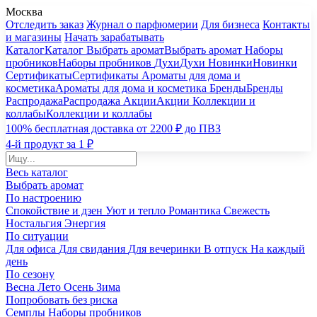
Москва
Отследить заказ
Журнал о парфюмерии
Для бизнеса
Контакты
и магазины
Начать зарабатывать
Каталог
Каталог
Выбрать аромат
Выбрать аромат
Наборы
пробников
Наборы пробников
Духи
Духи
Новинки
Новинки
Сертификаты
Сертификаты
Ароматы для дома и
косметика
Ароматы для дома и косметика
Бренды
Бренды
Распродажа
Распродажа
Акции
Акции
Коллекции и
коллабы
Коллекции и коллабы
100% бесплатная доставка от 2200 ₽ до ПВЗ
4-й продукт за 1 ₽
Весь каталог
Выбрать аромат
По настроению
Спокойствие и дзен
Уют и тепло
Романтика
Свежесть
Ностальгия
Энергия
По ситуации
Для офиса
Для свидания
Для вечеринки
В отпуск
На каждый
день
По сезону
Весна
Лето
Осень
Зима
Попробовать без риска
Семплы
Наборы пробников