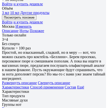
Войти
и купить дешевле
Объём
3 мл
10 мл
Другие продукты
Посмотреть похожие
Войти
и купить дешевле
Москва
Изменить
Описание
Ноты
Похожее
Только онлайн
3=4
Без спирта
Купили > 100 раз
Простой, но изысканный, сладкий, но в меру — вот, что
можно сказать про коктейль «Беллини». Берем просекко,
персиковое пюре и смешиваем пополам. А пока вы ищете в
магазинах пюре, предлагаем послушать ольфакторный аналог
в нашем флаконе. Пусть окружающие будут спрашивать, что
за нота дополняет персик? Но мы-то с вами уже знаем тайный
ингредиент.
Развернуть описание
Свернуть описание
Характеристики
Способ применения
Состав
Ещё
Характеристики
Тип продукта
Масляные духи
Группы нот