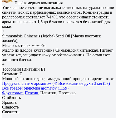
Парфюмерная композиция
Уникальное сочетание высококачественных натуральных или
синтетических парфюмерных компонентов. Концентрация в
роллерболах составляет 7-14%, что обеспечивает стойкость
аромата на коже от 1,5 до 6 часов и является безопасной для
кожи.
+
Simmondsia Сhinensis (Jojoba) Seed Oil [Масло косточек
жожоба],
Масло косточек жожоба
Масло из плодов кустарника Симмондсия китайская. Питает,
увлажняет, защищает кожу от обезвоживания. Не оставляет
жирного блеска.
+
Tocopherol [Витамин E]
Витамин E
Мощный антиоксидант, замедляющий процесс старения кожи.
Продукты с этим ароматом (4)
Все масляные духи 3 мл (57)
Все товары biblioteka aromatov (1159)
Фруктовые
,
Персик
, Напитки, Просекко
Стойкость
Яркость
Сладость
Свежесть