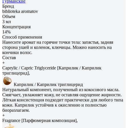
Гурманские
Бренд
biblioteka aromatov
Объем
3 мл
Концентрация
14%
Способ применения
Нанесите аромат на горячие точки тела: запястья, задняя
сторона ушей и коленок, ключицы. Можно наносить на
кончики волос.
Состав
+
Caprylic / Capric Triglyceride [Каприлик / Каприлик
триглицерид],
Каприлик / Каприлик триглицерид
Натуральный компонент, полученный из кокосового масла.
Смягчает, увлажняет кожу, не оставляя ощущение жирности.
Лёгкая консистенция подходит практически для любого типа
кожи. Каприлик устойчив к окислению и полностью
биоразлагаем.
+
Fragrance [Парфюмерная композиция],