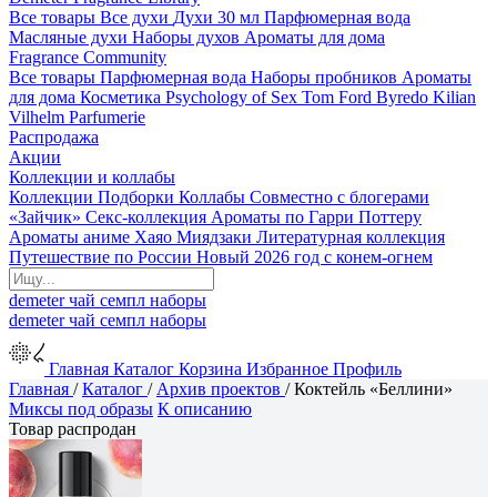
Все товары
Все духи
Духи 30 мл
Парфюмерная вода
Масляные духи
Наборы духов
Ароматы для дома
Fragrance Community
Все товары
Парфюмерная вода
Наборы пробников
Ароматы
для дома
Косметика
Psychology of Sex
Tom Ford
Byredo
Kilian
Vilhelm Parfumerie
Распродажа
Акции
Коллекции и коллабы
Коллекции
Подборки
Коллабы
Совместно с блогерами
«Зайчик»
Секс-коллекция
Ароматы по Гарри Поттеру
Ароматы аниме Хаяо Миядзаки
Литературная коллекция
Путешествие по России
Новый 2026 год с конем-огнем
demeter
чай
семпл
наборы
demeter
чай
семпл
наборы
Главная
Каталог
Корзина
Избранное
Профиль
Главная
/
Каталог
/
Архив проектов
/
Коктейль «Беллини»
Миксы под образы
К описанию
Товар распродан