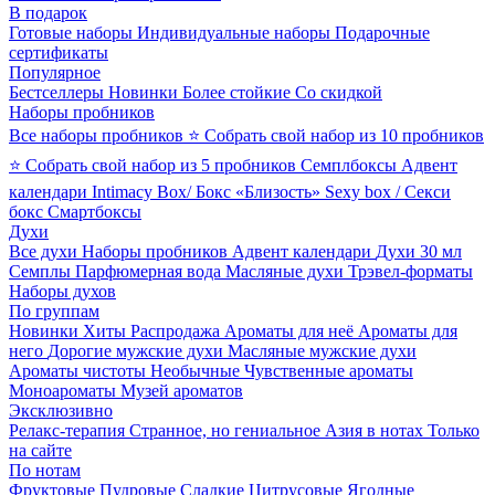
В подарок
Готовые наборы
Индивидуальные наборы
Подарочные
сертификаты
Популярное
Бестселлеры
Новинки
Более стойкие
Со скидкой
Наборы пробников
Все наборы пробников
⭐ Собрать свой набор из 10 пробников
⭐ Собрать свой набор из 5 пробников
Семплбоксы
Адвент
календари
Intimacy Box/ Бокс «Близость»
Sexy box / Секси
бокс
Смартбоксы
Духи
Все духи
Наборы пробников
Адвент календари
Духи 30 мл
Семплы
Парфюмерная вода
Масляные духи
Трэвел-форматы
Наборы духов
По группам
Новинки
Хиты
Распродажа
Ароматы для неё
Ароматы для
него
Дорогие мужские духи
Масляные мужские духи
Ароматы чистоты
Необычные
Чувственные ароматы
Моноароматы
Музей ароматов
Эксклюзивно
Релакс-терапия
Странное, но гениальное
Азия в нотах
Только
на сайте
По нотам
Фруктовые
Пудровые
Сладкие
Цитрусовые
Ягодные