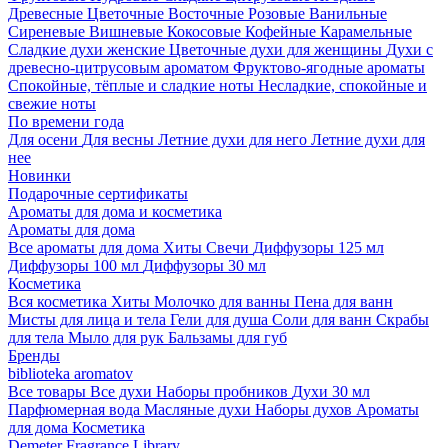
Древесные
Цветочные
Восточные
Розовые
Ванильные
Сиреневые
Вишневые
Кокосовые
Кофейные
Карамельные
Сладкие духи женские
Цветочные духи для женщины
Духи с
древесно-цитрусовым ароматом
Фруктово-ягодные ароматы
Спокойные, тёплые и сладкие ноты
Несладкие, спокойные и
свежие ноты
По времени года
Для осени
Для весны
Летние духи для него
Летние духи для
нее
Новинки
Подарочные сертификаты
Ароматы для дома и косметика
Ароматы для дома
Все ароматы для дома
Хиты
Свечи
Диффузоры 125 мл
Диффузоры 100 мл
Диффузоры 30 мл
Косметика
Вся косметика
Хиты
Молочко для ванны
Пена для ванн
Мисты для лица и тела
Гели для душа
Соли для ванн
Скрабы
для тела
Мыло для рук
Бальзамы для губ
Бренды
biblioteka aromatov
Все товары
Все духи
Наборы пробников
Духи 30 мл
Парфюмерная вода
Масляные духи
Наборы духов
Ароматы
для дома
Косметика
Demeter Fragrance Library