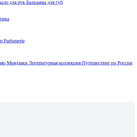
ыло для рук
Бальзамы для губ
тика
m Parfumerie
аяо Миядзаки
Литературная коллекция
Путешествие по России