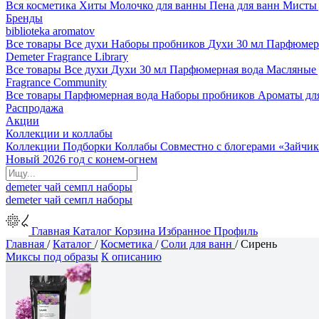
Вся косметика
Хиты
Молочко для ванны
Пена для ванн
Мисты 
Бренды
biblioteka aromatov
Все товары
Все духи
Наборы пробников
Духи 30 мл
Парфюмер
Demeter Fragrance Library
Все товары
Все духи
Духи 30 мл
Парфюмерная вода
Масляные
Fragrance Community
Все товары
Парфюмерная вода
Наборы пробников
Ароматы дл
Распродажа
Акции
Коллекции и коллабы
Коллекции
Подборки
Коллабы
Совместно с блогерами
«Зайчик
Новый 2026 год с конем-огнем
demeter
чай
семпл
наборы
demeter
чай
семпл
наборы
Главная
Каталог
Корзина
Избранное
Профиль
Главная
/
Каталог
/
Косметика
/
Соли для ванн
/
Сирень
Миксы под образы
К описанию