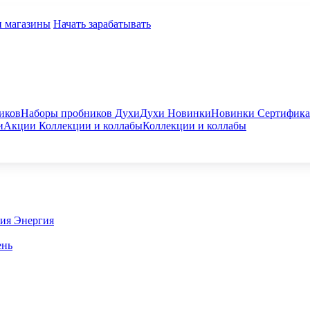
и магазины
Начать зарабатывать
иков
Наборы пробников
Духи
Духи
Новинки
Новинки
Сертифик
и
Акции
Коллекции и коллабы
Коллекции и коллабы
гия
Энергия
ень