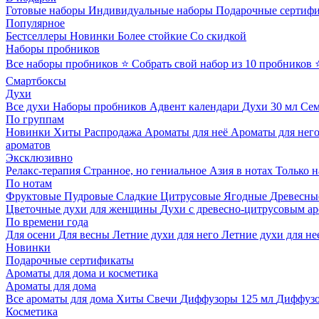
Готовые наборы
Индивидуальные наборы
Подарочные сертиф
Популярное
Бестселлеры
Новинки
Более стойкие
Со скидкой
Наборы пробников
Все наборы пробников
⭐ Собрать свой набор из 10 пробников
Смартбоксы
Духи
Все духи
Наборы пробников
Адвент календари
Духи 30 мл
Се
По группам
Новинки
Хиты
Распродажа
Ароматы для неё
Ароматы для нег
ароматов
Эксклюзивно
Релакс-терапия
Странное, но гениальное
Азия в нотах
Только н
По нотам
Фруктовые
Пудровые
Сладкие
Цитрусовые
Ягодные
Древесны
Цветочные духи для женщины
Духи с древесно-цитрусовым а
По времени года
Для осени
Для весны
Летние духи для него
Летние духи для не
Новинки
Подарочные сертификаты
Ароматы для дома и косметика
Ароматы для дома
Все ароматы для дома
Хиты
Свечи
Диффузоры 125 мл
Диффузо
Косметика