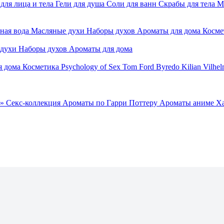
для лица и тела
Гели для душа
Соли для ванн
Скрабы для тела
М
ная вода
Масляные духи
Наборы духов
Ароматы для дома
Косме
 духи
Наборы духов
Ароматы для дома
я дома
Косметика
Psychology of Sex
Tom Ford
Byredo
Kilian
Vilhel
»
Секс-коллекция
Ароматы по Гарри Поттеру
Ароматы аниме Х