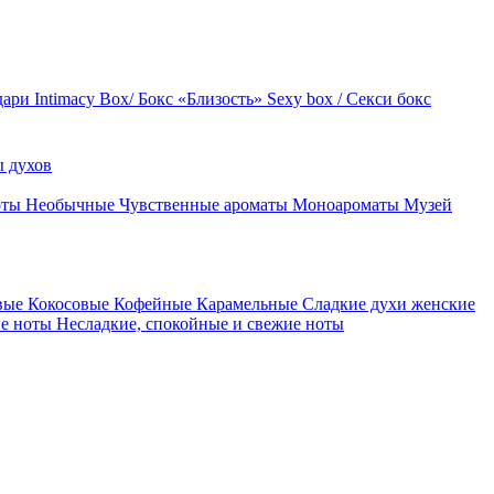
дари
Intimacy Box/ Бокс «Близость»
Sexy box / Секси бокс
 духов
оты
Необычные
Чувственные ароматы
Моноароматы
Музей
вые
Кокосовые
Кофейные
Карамельные
Сладкие духи женские
ие ноты
Несладкие, спокойные и свежие ноты