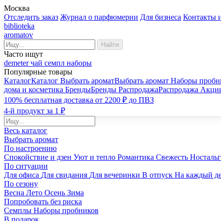
Москва
Отследить заказ
Журнал о парфюмерии
Для бизнеса
Контакты 
biblioteka
aromatov
Найти
Часто ищут
demeter
чай
семпл
наборы
Популярные товары
Каталог
Каталог
Выбрать аромат
Выбрать аромат
Наборы пробн
дома и косметика
Бренды
Бренды
Распродажа
Распродажа
Акци
100% бесплатная доставка от 2200 ₽ до ПВЗ
4-й продукт за 1 ₽
Весь каталог
Выбрать аромат
По настроению
Спокойствие и дзен
Уют и тепло
Романтика
Свежесть
Носталь
По ситуации
Для офиса
Для свидания
Для вечеринки
В отпуск
На каждый д
По сезону
Весна
Лето
Осень
Зима
Попробовать без риска
Семплы
Наборы пробников
В подарок