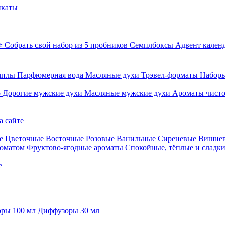
икаты
⭐ Собрать свой набор из 5 пробников
Семплбоксы
Адвент кален
мплы
Парфюмерная вода
Масляные духи
Трэвел-форматы
Наборы
о
Дорогие мужские духи
Масляные мужские духи
Ароматы чист
а сайте
е
Цветочные
Восточные
Розовые
Ванильные
Сиреневые
Вишне
роматом
Фруктово-ягодные ароматы
Спокойные, тёплые и сладк
е
ры 100 мл
Диффузоры 30 мл