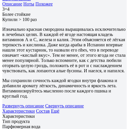
Описание
Ноты
Похожее
3=4
Более стойкие
Купили > 100 раз
Изначально красная смородина выращивалась исключительно
в лечебных целях. В каждой её ягоде настоящая кладезь
витаминов А и С, железа и калия. Этим объясняется её лёгкая
терпкость и кислинка. Даже когда арабы в Испании впервые
нашли этот кустарник, то назвали его ribes, что в переводе
означает «кислый вкус». Тем не менее, от этого ягода не стала
менее популярной. Только вспомните, как с детства любили
оторвать целую гроздь, положить её в рот и с наслаждением
чувствовать, как лопаются алые бусины. И наелся, и напился.
Мы сохранили сочность каждой ягодки внутри флакона и
добавили аромату лёгкость, динамичность и яркость лета.
Витаминизируйтесь мысленно после каждого пшика и
круглый год.
Развернуть описание
Свернуть описание
Характеристики
Состав
Ещё
Характеристики
Тип продукта
Парфюмерная вода