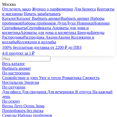
Москва
Отследить заказ
Журнал о парфюмерии
Для бизнеса
Контакты
и магазины
Начать зарабатывать
Каталог
Каталог
Выбрать аромат
Выбрать аромат
Наборы
пробников
Наборы пробников
Духи
Духи
Новинки
Новинки
Сертификаты
Сертификаты
Ароматы для дома и
косметика
Ароматы для дома и косметика
Бренды
Бренды
Распродажа
Распродажа
Акции
Акции
Коллекции и
коллабы
Коллекции и коллабы
100% бесплатная доставка от 2200 ₽ до ПВЗ
4-й продукт за 1 ₽
Весь каталог
Выбрать аромат
По настроению
Спокойствие и дзен
Уют и тепло
Романтика
Свежесть
Ностальгия
Энергия
По ситуации
Для офиса
Для свидания
Для вечеринки
В отпуск
На каждый
день
По сезону
Весна
Лето
Осень
Зима
Попробовать без риска
Семплы
Наборы пробников