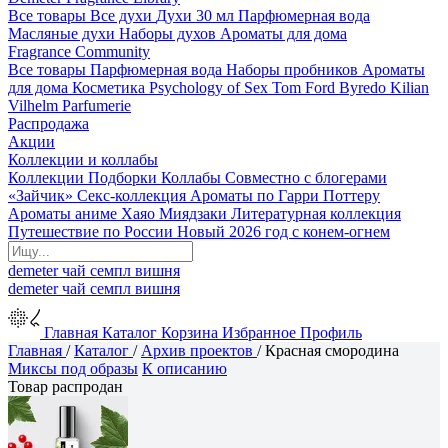
Все товары
Все духи
Духи 30 мл
Парфюмерная вода
Масляные духи
Наборы духов
Ароматы для дома
Fragrance Community
Все товары
Парфюмерная вода
Наборы пробников
Ароматы
для дома
Косметика
Psychology of Sex
Tom Ford
Byredo
Kilian
Vilhelm Parfumerie
Распродажа
Акции
Коллекции и коллабы
Коллекции
Подборки
Коллабы
Совместно с блогерами
«Зайчик»
Секс-коллекция
Ароматы по Гарри Поттеру
Ароматы аниме Хаяо Миядзаки
Литературная коллекция
Путешествие по России
Новый 2026 год с конем-огнем
demeter
чай
семпл
вишня
demeter
чай
семпл
вишня
Главная
Каталог
Корзина
Избранное
Профиль
Главная
/
Каталог
/
Архив проектов
/
Красная смородина
Миксы под образы
К описанию
Товар распродан