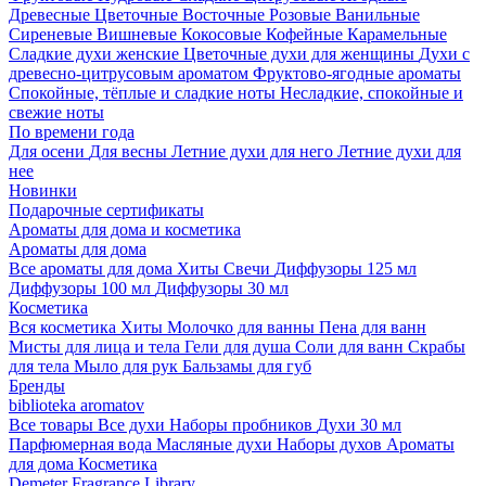
Древесные
Цветочные
Восточные
Розовые
Ванильные
Сиреневые
Вишневые
Кокосовые
Кофейные
Карамельные
Сладкие духи женские
Цветочные духи для женщины
Духи с
древесно-цитрусовым ароматом
Фруктово-ягодные ароматы
Спокойные, тёплые и сладкие ноты
Несладкие, спокойные и
свежие ноты
По времени года
Для осени
Для весны
Летние духи для него
Летние духи для
нее
Новинки
Подарочные сертификаты
Ароматы для дома и косметика
Ароматы для дома
Все ароматы для дома
Хиты
Свечи
Диффузоры 125 мл
Диффузоры 100 мл
Диффузоры 30 мл
Косметика
Вся косметика
Хиты
Молочко для ванны
Пена для ванн
Мисты для лица и тела
Гели для душа
Соли для ванн
Скрабы
для тела
Мыло для рук
Бальзамы для губ
Бренды
biblioteka aromatov
Все товары
Все духи
Наборы пробников
Духи 30 мл
Парфюмерная вода
Масляные духи
Наборы духов
Ароматы
для дома
Косметика
Demeter Fragrance Library