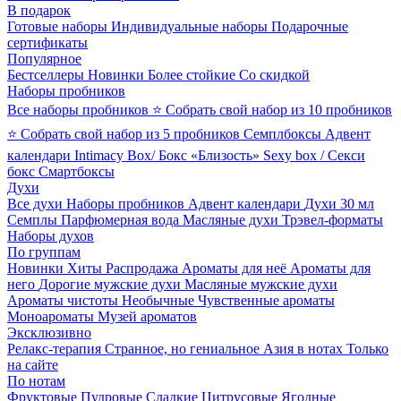
В подарок
Готовые наборы
Индивидуальные наборы
Подарочные
сертификаты
Популярное
Бестселлеры
Новинки
Более стойкие
Со скидкой
Наборы пробников
Все наборы пробников
⭐ Собрать свой набор из 10 пробников
⭐ Собрать свой набор из 5 пробников
Семплбоксы
Адвент
календари
Intimacy Box/ Бокс «Близость»
Sexy box / Секси
бокс
Смартбоксы
Духи
Все духи
Наборы пробников
Адвент календари
Духи 30 мл
Семплы
Парфюмерная вода
Масляные духи
Трэвел-форматы
Наборы духов
По группам
Новинки
Хиты
Распродажа
Ароматы для неё
Ароматы для
него
Дорогие мужские духи
Масляные мужские духи
Ароматы чистоты
Необычные
Чувственные ароматы
Моноароматы
Музей ароматов
Эксклюзивно
Релакс-терапия
Странное, но гениальное
Азия в нотах
Только
на сайте
По нотам
Фруктовые
Пудровые
Сладкие
Цитрусовые
Ягодные