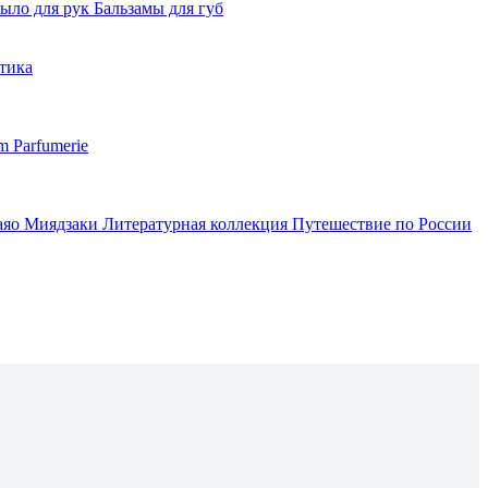
ыло для рук
Бальзамы для губ
тика
m Parfumerie
аяо Миядзаки
Литературная коллекция
Путешествие по России