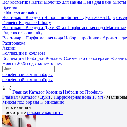
Вся косметика
Хиты
Молочко для ванны
Пена для ванн
Мисты 
Бренды
biblioteka aromatov
Все товары
Все духи
Наборы пробников
Духи 30 мл
Парфюмер
Demeter Fragrance Library
Все товары
Все духи
Духи 30 мл
Парфюмерная вода
Масляные
Fragrance Community
Все товары
Парфюмерная вода
Наборы пробников
Ароматы дл
Распродажа
Акции
Коллекции и коллабы
Коллекции
Подборки
Коллабы
Совместно с блогерами
«Зайчик
Новый 2026 год с конем-огнем
demeter
чай
семпл
наборы
demeter
чай
семпл
наборы
Главная
Каталог
Корзина
Избранное
Профиль
Главная
/
Каталог
/
Духи
/
Парфюмерная вода 18 мл
/
Малиновы
Миксы под образы
К описанию
Нет в наличии
Посмотрите
похожие варианты