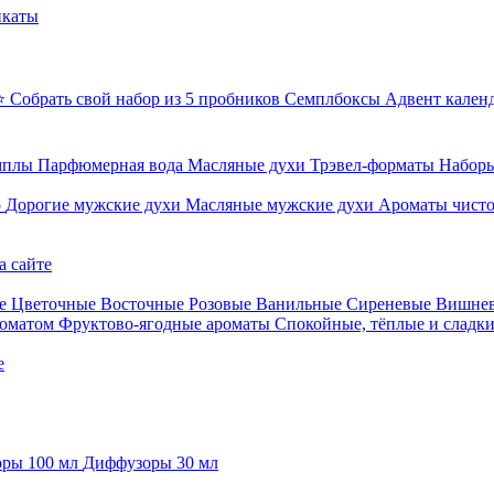
икаты
⭐ Собрать свой набор из 5 пробников
Семплбоксы
Адвент кален
мплы
Парфюмерная вода
Масляные духи
Трэвел-форматы
Наборы
о
Дорогие мужские духи
Масляные мужские духи
Ароматы чист
а сайте
е
Цветочные
Восточные
Розовые
Ванильные
Сиреневые
Вишне
роматом
Фруктово-ягодные ароматы
Спокойные, тёплые и сладк
е
ры 100 мл
Диффузоры 30 мл