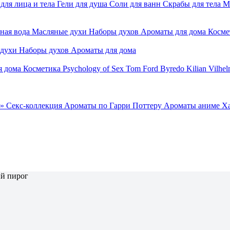
для лица и тела
Гели для душа
Соли для ванн
Скрабы для тела
М
ная вода
Масляные духи
Наборы духов
Ароматы для дома
Косме
 духи
Наборы духов
Ароматы для дома
я дома
Косметика
Psychology of Sex
Tom Ford
Byredo
Kilian
Vilhel
»
Секс-коллекция
Ароматы по Гарри Поттеру
Ароматы аниме Х
й пирог