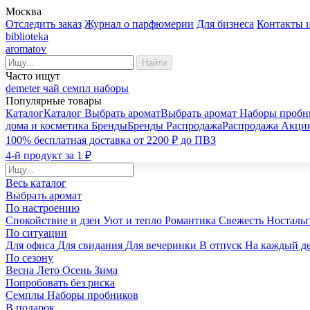
Москва
Отследить заказ
Журнал о парфюмерии
Для бизнеса
Контакты 
biblioteka
aromatov
Найти
Часто ищут
demeter
чай
семпл
наборы
Популярные товары
Каталог
Каталог
Выбрать аромат
Выбрать аромат
Наборы пробн
дома и косметика
Бренды
Бренды
Распродажа
Распродажа
Акци
100% бесплатная доставка от 2200 ₽ до ПВЗ
4-й продукт за 1 ₽
Весь каталог
Выбрать аромат
По настроению
Спокойствие и дзен
Уют и тепло
Романтика
Свежесть
Носталь
По ситуации
Для офиса
Для свидания
Для вечеринки
В отпуск
На каждый д
По сезону
Весна
Лето
Осень
Зима
Попробовать без риска
Семплы
Наборы пробников
В подарок