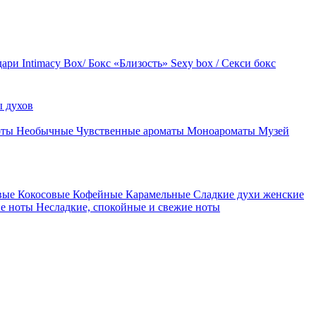
дари
Intimacy Box/ Бокс «Близость»
Sexy box / Секси бокс
 духов
оты
Необычные
Чувственные ароматы
Моноароматы
Музей
вые
Кокосовые
Кофейные
Карамельные
Сладкие духи женские
ие ноты
Несладкие, спокойные и свежие ноты