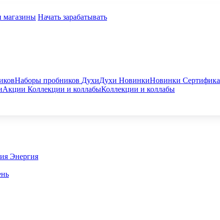
и магазины
Начать зарабатывать
иков
Наборы пробников
Духи
Духи
Новинки
Новинки
Сертифик
и
Акции
Коллекции и коллабы
Коллекции и коллабы
гия
Энергия
ень