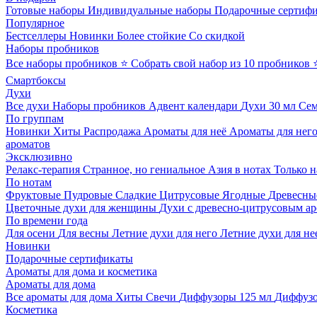
Готовые наборы
Индивидуальные наборы
Подарочные сертиф
Популярное
Бестселлеры
Новинки
Более стойкие
Со скидкой
Наборы пробников
Все наборы пробников
⭐ Собрать свой набор из 10 пробников
Смартбоксы
Духи
Все духи
Наборы пробников
Адвент календари
Духи 30 мл
Се
По группам
Новинки
Хиты
Распродажа
Ароматы для неё
Ароматы для нег
ароматов
Эксклюзивно
Релакс-терапия
Странное, но гениальное
Азия в нотах
Только н
По нотам
Фруктовые
Пудровые
Сладкие
Цитрусовые
Ягодные
Древесны
Цветочные духи для женщины
Духи с древесно-цитрусовым а
По времени года
Для осени
Для весны
Летние духи для него
Летние духи для не
Новинки
Подарочные сертификаты
Ароматы для дома и косметика
Ароматы для дома
Все ароматы для дома
Хиты
Свечи
Диффузоры 125 мл
Диффузо
Косметика