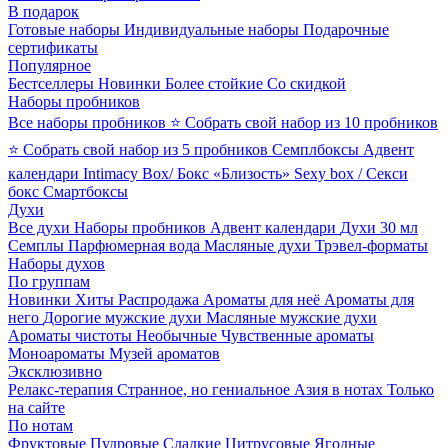
В подарок
Готовые наборы
Индивидуальные наборы
Подарочные
сертификаты
Популярное
Бестселлеры
Новинки
Более стойкие
Со скидкой
Наборы пробников
Все наборы пробников
⭐ Собрать свой набор из 10 пробников
⭐ Собрать свой набор из 5 пробников
Семплбоксы
Адвент
календари
Intimacy Box/ Бокс «Близость»
Sexy box / Секси
бокс
Смартбоксы
Духи
Все духи
Наборы пробников
Адвент календари
Духи 30 мл
Семплы
Парфюмерная вода
Масляные духи
Трэвел-форматы
Наборы духов
По группам
Новинки
Хиты
Распродажа
Ароматы для неё
Ароматы для
него
Дорогие мужские духи
Масляные мужские духи
Ароматы чистоты
Необычные
Чувственные ароматы
Моноароматы
Музей ароматов
Эксклюзивно
Релакс-терапия
Странное, но гениальное
Азия в нотах
Только
на сайте
По нотам
Фруктовые
Пудровые
Сладкие
Цитрусовые
Ягодные