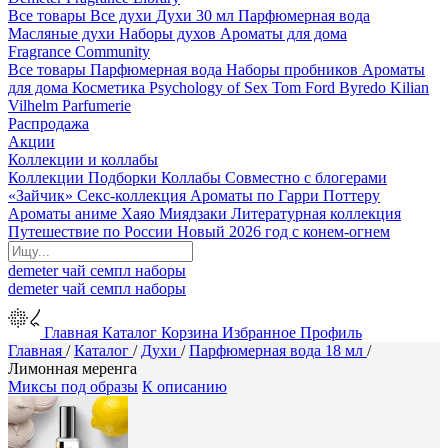
Все товары
Все духи
Духи 30 мл
Парфюмерная вода
Масляные духи
Наборы духов
Ароматы для дома
Fragrance Community
Все товары
Парфюмерная вода
Наборы пробников
Ароматы
для дома
Косметика
Psychology of Sex
Tom Ford
Byredo
Kilian
Vilhelm Parfumerie
Распродажа
Акции
Коллекции и коллабы
Коллекции
Подборки
Коллабы
Совместно с блогерами
«Зайчик»
Секс-коллекция
Ароматы по Гарри Поттеру
Ароматы аниме Хаяо Миядзаки
Литературная коллекция
Путешествие по России
Новый 2026 год с конем-огнем
demeter
чай
семпл
наборы
demeter
чай
семпл
наборы
Главная
Каталог
Корзина
Избранное
Профиль
Главная
/
Каталог
/
Духи
/
Парфюмерная вода 18 мл
/
Лимонная меренга
Миксы под образы
К описанию