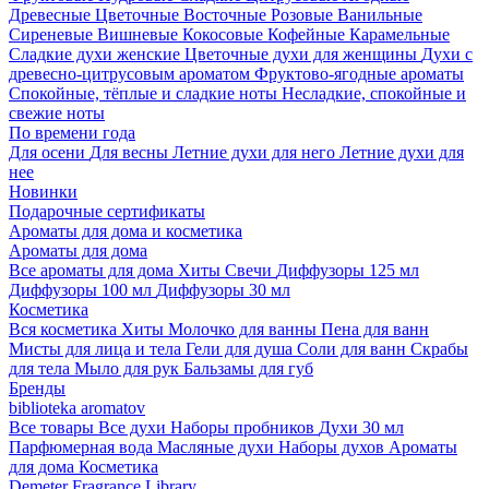
Древесные
Цветочные
Восточные
Розовые
Ванильные
Сиреневые
Вишневые
Кокосовые
Кофейные
Карамельные
Сладкие духи женские
Цветочные духи для женщины
Духи с
древесно-цитрусовым ароматом
Фруктово-ягодные ароматы
Спокойные, тёплые и сладкие ноты
Несладкие, спокойные и
свежие ноты
По времени года
Для осени
Для весны
Летние духи для него
Летние духи для
нее
Новинки
Подарочные сертификаты
Ароматы для дома и косметика
Ароматы для дома
Все ароматы для дома
Хиты
Свечи
Диффузоры 125 мл
Диффузоры 100 мл
Диффузоры 30 мл
Косметика
Вся косметика
Хиты
Молочко для ванны
Пена для ванн
Мисты для лица и тела
Гели для душа
Соли для ванн
Скрабы
для тела
Мыло для рук
Бальзамы для губ
Бренды
biblioteka aromatov
Все товары
Все духи
Наборы пробников
Духи 30 мл
Парфюмерная вода
Масляные духи
Наборы духов
Ароматы
для дома
Косметика
Demeter Fragrance Library