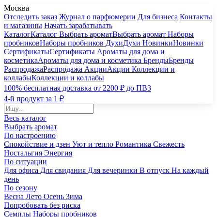
Москва
Отследить заказ
Журнал о парфюмерии
Для бизнеса
Контакты
и магазины
Начать зарабатывать
Каталог
Каталог
Выбрать аромат
Выбрать аромат
Наборы
пробников
Наборы пробников
Духи
Духи
Новинки
Новинки
Сертификаты
Сертификаты
Ароматы для дома и
косметика
Ароматы для дома и косметика
Бренды
Бренды
Распродажа
Распродажа
Акции
Акции
Коллекции и
коллабы
Коллекции и коллабы
100% бесплатная доставка от 2200 ₽ до ПВЗ
4-й продукт за 1 ₽
Весь каталог
Выбрать аромат
По настроению
Спокойствие и дзен
Уют и тепло
Романтика
Свежесть
Ностальгия
Энергия
По ситуации
Для офиса
Для свидания
Для вечеринки
В отпуск
На каждый
день
По сезону
Весна
Лето
Осень
Зима
Попробовать без риска
Семплы
Наборы пробников