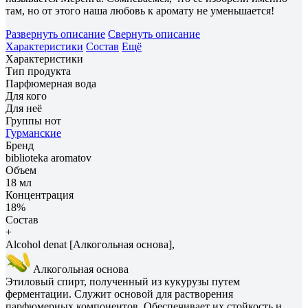
там, но от этого наша любовь к аромату не уменьшается!
Развернуть описание
Свернуть описание
Характеристики
Состав
Ещё
Характеристики
Тип продукта
Парфюмерная вода
Для кого
Для неё
Группы нот
Гурманские
Бренд
biblioteka aromatov
Объем
18 мл
Концентрация
18%
Состав
+
Alcohol denat [Алкогольная основа],
Алкогольная основа
Этиловый спирт, полученный из кукурузы путем
ферментации. Служит основой для растворения
парфюмерных компонентов. Обеспечивает их стойкость и