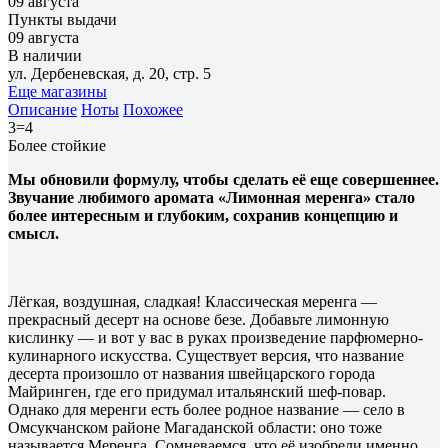
09 августа
Пункты выдачи
09 августа
В наличии
ул. Дербеневская, д. 20, стр. 5
Еще магазины
Описание
Ноты
Похожее
3=4
Более стойкие
Мы обновили формулу, чтобы сделать её еще совершеннее.
Звучание любимого аромата «Лимонная меренга» стало
более интересным и глубоким, сохранив концепцию и
смысл.
Лёгкая, воздушная, сладкая! Классическая меренга —
прекрасный десерт на основе безе. Добавьте лимонную
кислинку — и вот у вас в руках произведение парфюмерно-
кулинарного искусства. Существует версия, что название
десерта произошло от названия швейцарского города
Майринген, где его придумал итальянский шеф-повар.
Однако для меренги есть более родное название — село в
Омсукчанском районе Магаданской области: оно тоже
называется Меренга. Сомневаемся, что её изобрели именно