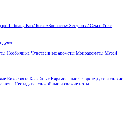
дари
Intimacy Box/ Бокс «Близость»
Sexy box / Секси бокс
 духов
оты
Необычные
Чувственные ароматы
Моноароматы
Музей
вые
Кокосовые
Кофейные
Карамельные
Сладкие духи женские
ие ноты
Несладкие, спокойные и свежие ноты