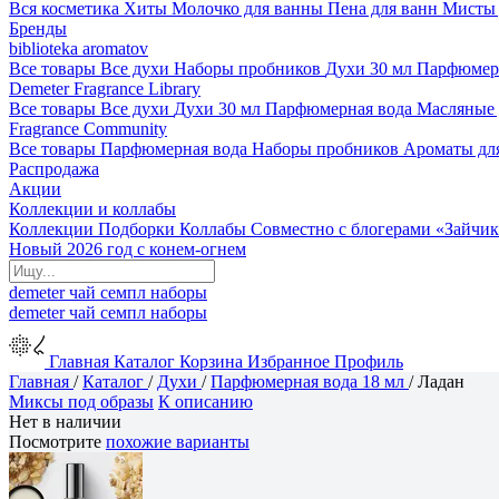
Вся косметика
Хиты
Молочко для ванны
Пена для ванн
Мисты 
Бренды
biblioteka aromatov
Все товары
Все духи
Наборы пробников
Духи 30 мл
Парфюмер
Demeter Fragrance Library
Все товары
Все духи
Духи 30 мл
Парфюмерная вода
Масляные
Fragrance Community
Все товары
Парфюмерная вода
Наборы пробников
Ароматы дл
Распродажа
Акции
Коллекции и коллабы
Коллекции
Подборки
Коллабы
Совместно с блогерами
«Зайчик
Новый 2026 год с конем-огнем
demeter
чай
семпл
наборы
demeter
чай
семпл
наборы
Главная
Каталог
Корзина
Избранное
Профиль
Главная
/
Каталог
/
Духи
/
Парфюмерная вода 18 мл
/
Ладан
Миксы под образы
К описанию
Нет в наличии
Посмотрите
похожие варианты