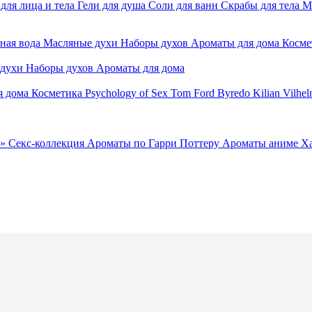
для лица и тела
Гели для душа
Соли для ванн
Скрабы для тела
М
ная вода
Масляные духи
Наборы духов
Ароматы для дома
Косме
 духи
Наборы духов
Ароматы для дома
я дома
Косметика
Psychology of Sex
Tom Ford
Byredo
Kilian
Vilhel
»
Секс-коллекция
Ароматы по Гарри Поттеру
Ароматы аниме Х