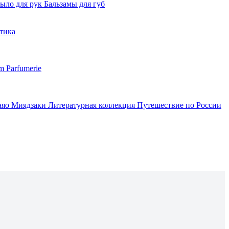
ыло для рук
Бальзамы для губ
тика
m Parfumerie
аяо Миядзаки
Литературная коллекция
Путешествие по России