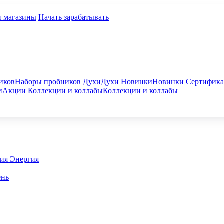
и магазины
Начать зарабатывать
иков
Наборы пробников
Духи
Духи
Новинки
Новинки
Сертифик
и
Акции
Коллекции и коллабы
Коллекции и коллабы
гия
Энергия
ень