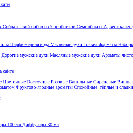
икаты
⭐ Собрать свой набор из 5 пробников
Семплбоксы
Адвент кален
мплы
Парфюмерная вода
Масляные духи
Трэвел-форматы
Наборы
о
Дорогие мужские духи
Масляные мужские духи
Ароматы чист
а сайте
е
Цветочные
Восточные
Розовые
Ванильные
Сиреневые
Вишне
роматом
Фруктово-ягодные ароматы
Спокойные, тёплые и сладк
е
ры 100 мл
Диффузоры 30 мл