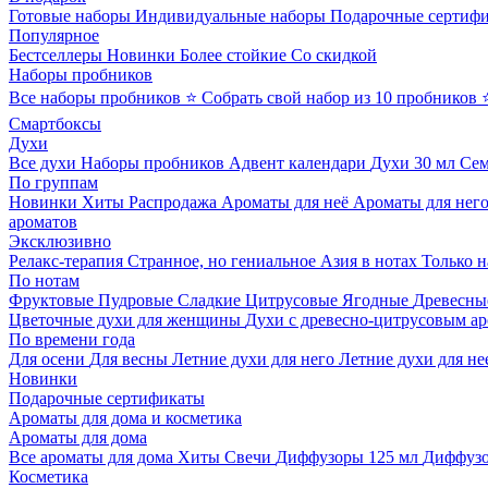
Готовые наборы
Индивидуальные наборы
Подарочные сертиф
Популярное
Бестселлеры
Новинки
Более стойкие
Со скидкой
Наборы пробников
Все наборы пробников
⭐ Собрать свой набор из 10 пробников
Смартбоксы
Духи
Все духи
Наборы пробников
Адвент календари
Духи 30 мл
Се
По группам
Новинки
Хиты
Распродажа
Ароматы для неё
Ароматы для нег
ароматов
Эксклюзивно
Релакс-терапия
Странное, но гениальное
Азия в нотах
Только н
По нотам
Фруктовые
Пудровые
Сладкие
Цитрусовые
Ягодные
Древесны
Цветочные духи для женщины
Духи с древесно-цитрусовым а
По времени года
Для осени
Для весны
Летние духи для него
Летние духи для не
Новинки
Подарочные сертификаты
Ароматы для дома и косметика
Ароматы для дома
Все ароматы для дома
Хиты
Свечи
Диффузоры 125 мл
Диффузо
Косметика