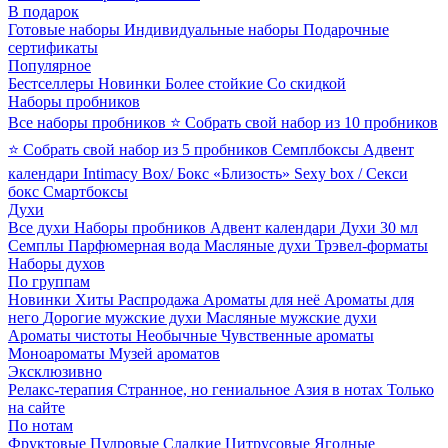
В подарок
Готовые наборы
Индивидуальные наборы
Подарочные
сертификаты
Популярное
Бестселлеры
Новинки
Более стойкие
Со скидкой
Наборы пробников
Все наборы пробников
⭐ Собрать свой набор из 10 пробников
⭐ Собрать свой набор из 5 пробников
Семплбоксы
Адвент
календари
Intimacy Box/ Бокс «Близость»
Sexy box / Секси
бокс
Смартбоксы
Духи
Все духи
Наборы пробников
Адвент календари
Духи 30 мл
Семплы
Парфюмерная вода
Масляные духи
Трэвел-форматы
Наборы духов
По группам
Новинки
Хиты
Распродажа
Ароматы для неё
Ароматы для
него
Дорогие мужские духи
Масляные мужские духи
Ароматы чистоты
Необычные
Чувственные ароматы
Моноароматы
Музей ароматов
Эксклюзивно
Релакс-терапия
Странное, но гениальное
Азия в нотах
Только
на сайте
По нотам
Фруктовые
Пудровые
Сладкие
Цитрусовые
Ягодные