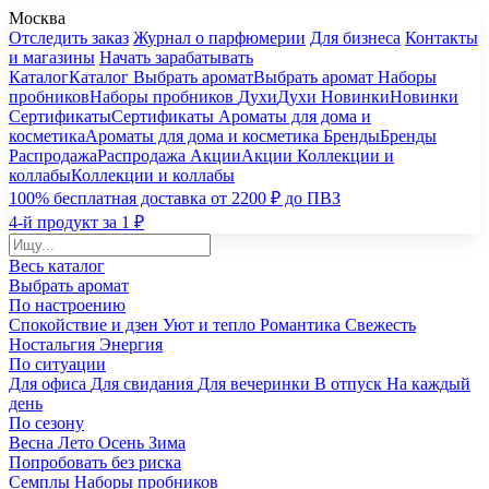
Москва
Отследить заказ
Журнал о парфюмерии
Для бизнеса
Контакты
и магазины
Начать зарабатывать
Каталог
Каталог
Выбрать аромат
Выбрать аромат
Наборы
пробников
Наборы пробников
Духи
Духи
Новинки
Новинки
Сертификаты
Сертификаты
Ароматы для дома и
косметика
Ароматы для дома и косметика
Бренды
Бренды
Распродажа
Распродажа
Акции
Акции
Коллекции и
коллабы
Коллекции и коллабы
100% бесплатная доставка от 2200 ₽ до ПВЗ
4-й продукт за 1 ₽
Весь каталог
Выбрать аромат
По настроению
Спокойствие и дзен
Уют и тепло
Романтика
Свежесть
Ностальгия
Энергия
По ситуации
Для офиса
Для свидания
Для вечеринки
В отпуск
На каждый
день
По сезону
Весна
Лето
Осень
Зима
Попробовать без риска
Семплы
Наборы пробников