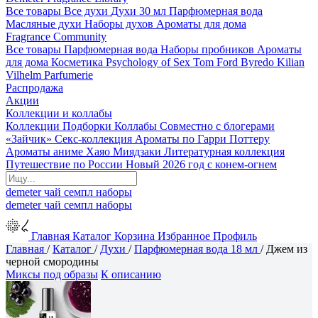
Все товары
Все духи
Духи 30 мл
Парфюмерная вода
Масляные духи
Наборы духов
Ароматы для дома
Fragrance Community
Все товары
Парфюмерная вода
Наборы пробников
Ароматы
для дома
Косметика
Psychology of Sex
Tom Ford
Byredo
Kilian
Vilhelm Parfumerie
Распродажа
Акции
Коллекции и коллабы
Коллекции
Подборки
Коллабы
Совместно с блогерами
«Зайчик»
Секс-коллекция
Ароматы по Гарри Поттеру
Ароматы аниме Хаяо Миядзаки
Литературная коллекция
Путешествие по России
Новый 2026 год с конем-огнем
demeter
чай
семпл
наборы
demeter
чай
семпл
наборы
Главная
Каталог
Корзина
Избранное
Профиль
Главная
/
Каталог
/
Духи
/
Парфюмерная вода 18 мл
/
Джем из
черной смородины
Миксы под образы
К описанию