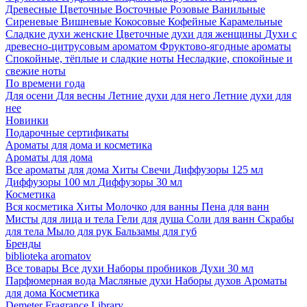
Древесные
Цветочные
Восточные
Розовые
Ванильные
Сиреневые
Вишневые
Кокосовые
Кофейные
Карамельные
Сладкие духи женские
Цветочные духи для женщины
Духи с
древесно-цитрусовым ароматом
Фруктово-ягодные ароматы
Спокойные, тёплые и сладкие ноты
Несладкие, спокойные и
свежие ноты
По времени года
Для осени
Для весны
Летние духи для него
Летние духи для
нее
Новинки
Подарочные сертификаты
Ароматы для дома и косметика
Ароматы для дома
Все ароматы для дома
Хиты
Свечи
Диффузоры 125 мл
Диффузоры 100 мл
Диффузоры 30 мл
Косметика
Вся косметика
Хиты
Молочко для ванны
Пена для ванн
Мисты для лица и тела
Гели для душа
Соли для ванн
Скрабы
для тела
Мыло для рук
Бальзамы для губ
Бренды
biblioteka aromatov
Все товары
Все духи
Наборы пробников
Духи 30 мл
Парфюмерная вода
Масляные духи
Наборы духов
Ароматы
для дома
Косметика
Demeter Fragrance Library