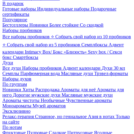
В подарок
Готовые наборы
Индивидуальные наборы
Подарочные
сертификаты
Популярное
Бестселлеры
Новинки
Более стойкие
Со скидкой
Наборы пробников
Все наборы пробников
⭐ Собрать свой набор из 10 пробников
⭐ Собрать свой набор из 5 пробников
Семплбоксы
Адвент
календари
Intimacy Box/ Бокс «Близость»
Sexy box / Секси
бокс
Смартбоксы
Духи
Все духи
Наборы пробников
Адвент календари
Духи 30 мл
Семплы
Парфюмерная вода
Масляные духи
Трэвел-форматы
Наборы духов
По группам
Новинки
Хиты
Распродажа
Ароматы для неё
Ароматы для
него
Дорогие мужские духи
Масляные мужские духи
Ароматы чистоты
Необычные
Чувственные ароматы
Моноароматы
Музей ароматов
Эксклюзивно
Релакс-терапия
Странное, но гениальное
Азия в нотах
Только
на сайте
По нотам
Фруктовые
Пудровые
Сладкие
Цитрусовые
Ягодные