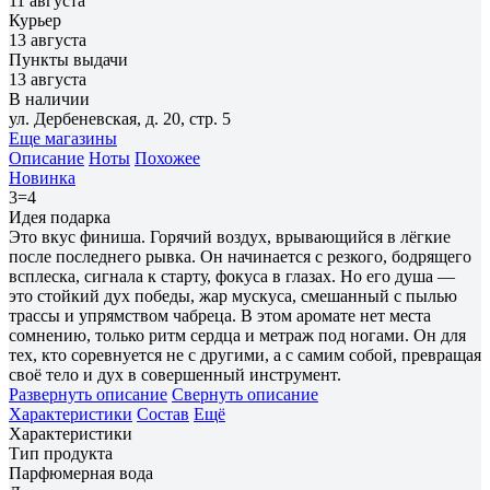
11 августа
Курьер
13 августа
Пункты выдачи
13 августа
В наличии
ул. Дербеневская, д. 20, стр. 5
Еще магазины
Описание
Ноты
Похожее
Новинка
3=4
Идея подарка
Это вкус финиша. Горячий воздух, врывающийся в лёгкие
после последнего рывка. Он начинается с резкого, бодрящего
всплеска, сигнала к старту, фокуса в глазах. Но его душа —
это стойкий дух победы, жар мускуса, смешанный с пылью
трассы и упрямством чабреца. В этом аромате нет места
сомнению, только ритм сердца и метраж под ногами. Он для
тех, кто соревнуется не с другими, а с самим собой, превращая
своё тело и дух в совершенный инструмент.
Развернуть описание
Свернуть описание
Характеристики
Состав
Ещё
Характеристики
Тип продукта
Парфюмерная вода