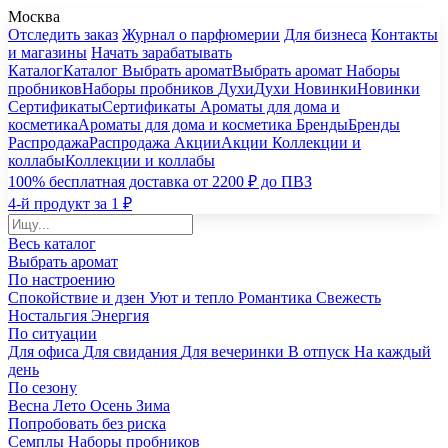
Москва
Отследить заказ
Журнал о парфюмерии
Для бизнеса
Контакты
и магазины
Начать зарабатывать
Каталог
Каталог
Выбрать аромат
Выбрать аромат
Наборы
пробников
Наборы пробников
Духи
Духи
Новинки
Новинки
Сертификаты
Сертификаты
Ароматы для дома и
косметика
Ароматы для дома и косметика
Бренды
Бренды
Распродажа
Распродажа
Акции
Акции
Коллекции и
коллабы
Коллекции и коллабы
100% бесплатная доставка от 2200 ₽ до ПВЗ
4-й продукт за 1 ₽
Весь каталог
Выбрать аромат
По настроению
Спокойствие и дзен
Уют и тепло
Романтика
Свежесть
Ностальгия
Энергия
По ситуации
Для офиса
Для свидания
Для вечеринки
В отпуск
На каждый
день
По сезону
Весна
Лето
Осень
Зима
Попробовать без риска
Семплы
Наборы пробников