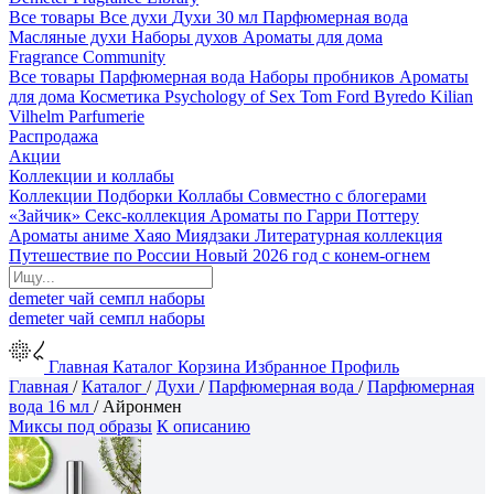
Все товары
Все духи
Духи 30 мл
Парфюмерная вода
Масляные духи
Наборы духов
Ароматы для дома
Fragrance Community
Все товары
Парфюмерная вода
Наборы пробников
Ароматы
для дома
Косметика
Psychology of Sex
Tom Ford
Byredo
Kilian
Vilhelm Parfumerie
Распродажа
Акции
Коллекции и коллабы
Коллекции
Подборки
Коллабы
Совместно с блогерами
«Зайчик»
Секс-коллекция
Ароматы по Гарри Поттеру
Ароматы аниме Хаяо Миядзаки
Литературная коллекция
Путешествие по России
Новый 2026 год с конем-огнем
demeter
чай
семпл
наборы
demeter
чай
семпл
наборы
Главная
Каталог
Корзина
Избранное
Профиль
Главная
/
Каталог
/
Духи
/
Парфюмерная вода
/
Парфюмерная
вода 16 мл
/
Айронмен
Миксы под образы
К описанию