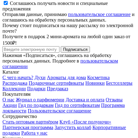
Соглашаюсь получать новости и специальные
предложения
Отправляя данные, принимаю
пользовательское соглашение
и
соглашаюсь на обработку персональных данных.
Почему стоит подписаться на нашу рассылку по электронной
почте?
Получите в подарок 2 мини-аромата на любой один заказ от
1500₽!
Подписаться
Нажимая «Подписаться», соглашаюсь на обработку
персональных данных. Подробнее в
пользовательском
соглашении
Каталог
С чего начать?
Духи
Ароматы для дома
Косметика
Распродажа
Подарочные сертификаты
Новинки
Бестселлеры
Коллекции
Подарки
Предзаказ
Покупателям
О нас
Журнал о парфюмерии
Доставка и оплата
Отзывы
Акции
Гид по подаркам
Гид по сертификатам
Программа
лояльности
Пользовательское соглашение
Сотрудничество
Стать оптовым партнёром
Клуб «После полуночи»
Партнерская программа
Запустить коллаб
Корпоративные
подарки
Работа у нас