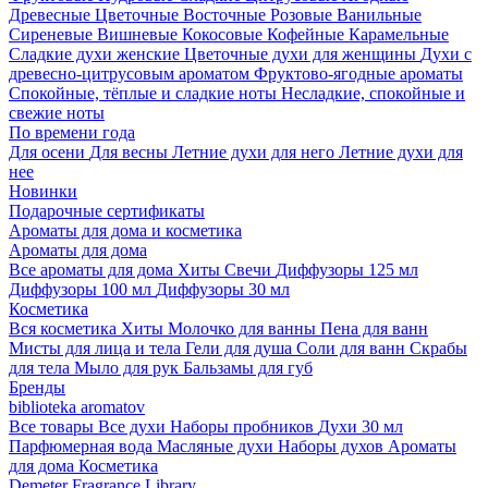
Древесные
Цветочные
Восточные
Розовые
Ванильные
Сиреневые
Вишневые
Кокосовые
Кофейные
Карамельные
Сладкие духи женские
Цветочные духи для женщины
Духи с
древесно-цитрусовым ароматом
Фруктово-ягодные ароматы
Спокойные, тёплые и сладкие ноты
Несладкие, спокойные и
свежие ноты
По времени года
Для осени
Для весны
Летние духи для него
Летние духи для
нее
Новинки
Подарочные сертификаты
Ароматы для дома и косметика
Ароматы для дома
Все ароматы для дома
Хиты
Свечи
Диффузоры 125 мл
Диффузоры 100 мл
Диффузоры 30 мл
Косметика
Вся косметика
Хиты
Молочко для ванны
Пена для ванн
Мисты для лица и тела
Гели для душа
Соли для ванн
Скрабы
для тела
Мыло для рук
Бальзамы для губ
Бренды
biblioteka aromatov
Все товары
Все духи
Наборы пробников
Духи 30 мл
Парфюмерная вода
Масляные духи
Наборы духов
Ароматы
для дома
Косметика
Demeter Fragrance Library