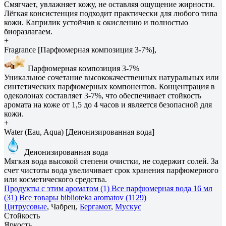
Смягчает, увлажняет кожу, не оставляя ощущение жирности.
Лёгкая консистенция подходит практически для любого типа
кожи. Каприлик устойчив к окислению и полностью
биоразлагаем.
+
Fragrance [Парфюмерная композиция 3-7%],
Парфюмерная композиция 3-7%
Уникальное сочетание высококачественных натуральных или
синтетических парфюмерных компонентов. Концентрация в
одеколонах составляет 3-7%, что обеспечивает стойкость
аромата на коже от 1,5 до 4 часов и является безопасной для
кожи.
+
Water (Eau, Aqua) [Деионизированная вода]
Деионизированная вода
Мягкая вода высокой степени очистки, не содержит солей. За
счет чистоты вода увеличивает срок хранения парфюмерного
или косметического средства.
Продукты с этим ароматом (1)
Все парфюмерная вода 16 мл
(31)
Все товары biblioteka aromatov (1129)
Цитрусовые
, Чабрец,
Бергамот
,
Мускус
Стойкость
Яркость