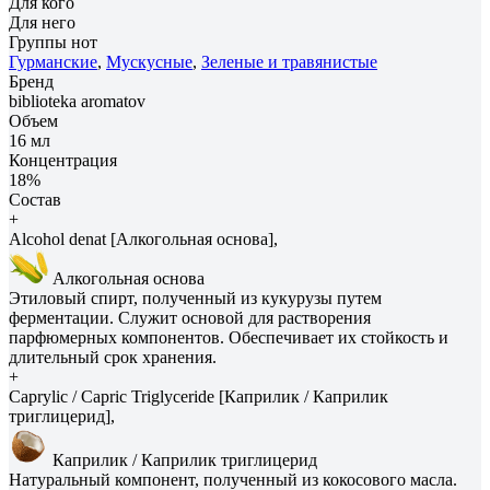
Для кого
Для него
Группы нот
Гурманские
,
Мускусные
,
Зеленые и травянистые
Бренд
biblioteka aromatov
Объем
16 мл
Концентрация
18%
Состав
+
Alcohol denat [Алкогольная основа],
Алкогольная основа
Этиловый спирт, полученный из кукурузы путем
ферментации. Служит основой для растворения
парфюмерных компонентов. Обеспечивает их стойкость и
длительный срок хранения.
+
Caprylic / Capric Triglyceride [Каприлик / Каприлик
триглицерид],
Каприлик / Каприлик триглицерид
Натуральный компонент, полученный из кокосового масла.