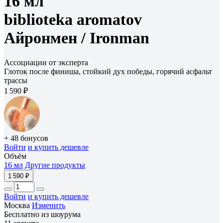
16 мл
biblioteka aromatov
Айронмен /
Ironman
Ассоциации от эксперта
Глоток после финиша, cтойкий дух победы, горячий асфальт
трассы
1 590 ₽
+ 48 бонусов
Войти
и купить дешевле
Объём
16 мл
Другие продукты
1 590 ₽
Войти
и купить дешевле
Москва
Изменить
Бесплатно из шоурума