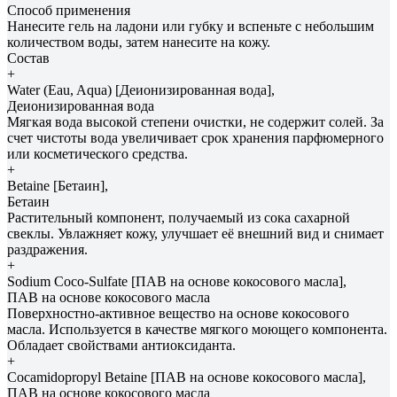
Способ применения
Нанесите гель на ладони или губку и вспеньте с небольшим
количеством воды, затем нанесите на кожу.
Состав
+
Water (Eau, Aqua) [Деионизированная вода],
Деионизированная вода
Мягкая вода высокой степени очистки, не содержит солей. За
счет чистоты вода увеличивает срок хранения парфюмерного
или косметического средства.
+
Betaine [Бетаин],
Бетаин
Растительный компонент, получаемый из сока сахарной
свеклы. Увлажняет кожу, улучшает её внешний вид и снимает
раздражения.
+
Sodium Coco-Sulfate [ПАВ на основе кокосового масла],
ПАВ на основе кокосового масла
Поверхностно-активное вещество на основе кокосового
масла. Используется в качестве мягкого моющего компонента.
Обладает свойствами антиоксиданта.
+
Cocamidopropyl Betaine [ПАВ на основе кокосового масла],
ПАВ на основе кокосового масла