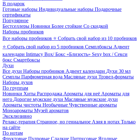
В подарок
Готовые наборы
Индивидуальные наборы
Подарочные
сертификаты
Популярное
Бестселлеры
Новинки
Более стойкие
Со скидкой
Наборы пробников
Все наборы пробников
⭐ Собрать свой набор из 10 пробников
⭐ Собрать свой набор из 5 пробников
Семплбоксы
Адвент
календари
Intimacy Box/ Бокс «Близость»
Sexy box / Секси
бокс
Смартбоксы
Духи
Все духи
Наборы пробников
Адвент календари
Духи 30 мл
Семплы
Парфюмерная вода
Масляные духи
Трэвел-форматы
Наборы духов
По группам
Новинки
Хиты
Распродажа
Ароматы для неё
Ароматы для
него
Дорогие мужские духи
Масляные мужские духи
Ароматы чистоты
Необычные
Чувственные ароматы
Моноароматы
Музей ароматов
Эксклюзивно
Релакс-терапия
Странное, но гениальное
Азия в нотах
Только
на сайте
По нотам
Фруктовые
Пудровые
Сладкие
Цитрусовые
Ягодные