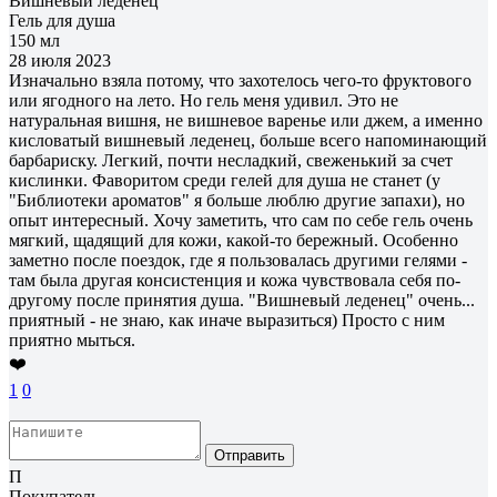
Вишнёвый леденец
Гель для душа
150 мл
28 июля 2023
Изначально взяла потому, что захотелось чего-то фруктового
или ягодного на лето. Но гель меня удивил. Это не
натуральная вишня, не вишневое варенье или джем, а именно
кисловатый вишневый леденец, больше всего напоминающий
барбариску. Легкий, почти несладкий, свеженький за счет
кислинки. Фаворитом среди гелей для душа не станет (у
"Библиотеки ароматов" я больше люблю другие запахи), но
опыт интересный. Хочу заметить, что сам по себе гель очень
мягкий, щадящий для кожи, какой-то бережный. Особенно
заметно после поездок, где я пользовалась другими гелями -
там была другая консистенция и кожа чувствовала себя по-
другому после принятия душа. "Вишневый леденец" очень...
приятный - не знаю, как иначе выразиться) Просто с ним
приятно мыться.
❤️
1
0
Отправить
П
Покупатель