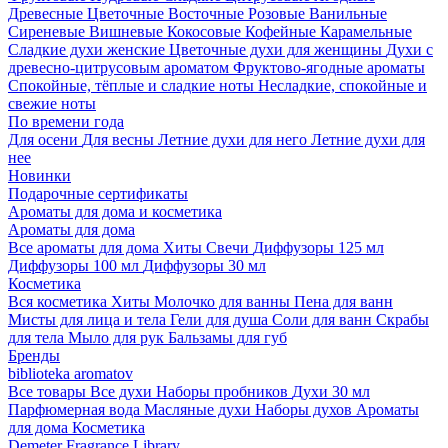
Древесные
Цветочные
Восточные
Розовые
Ванильные
Сиреневые
Вишневые
Кокосовые
Кофейные
Карамельные
Сладкие духи женские
Цветочные духи для женщины
Духи с
древесно-цитрусовым ароматом
Фруктово-ягодные ароматы
Спокойные, тёплые и сладкие ноты
Несладкие, спокойные и
свежие ноты
По времени года
Для осени
Для весны
Летние духи для него
Летние духи для
нее
Новинки
Подарочные сертификаты
Ароматы для дома и косметика
Ароматы для дома
Все ароматы для дома
Хиты
Свечи
Диффузоры 125 мл
Диффузоры 100 мл
Диффузоры 30 мл
Косметика
Вся косметика
Хиты
Молочко для ванны
Пена для ванн
Мисты для лица и тела
Гели для душа
Соли для ванн
Скрабы
для тела
Мыло для рук
Бальзамы для губ
Бренды
biblioteka aromatov
Все товары
Все духи
Наборы пробников
Духи 30 мл
Парфюмерная вода
Масляные духи
Наборы духов
Ароматы
для дома
Косметика
Demeter Fragrance Library