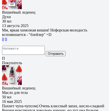
Вишнёвый леденец
Духи
30 мл
13 августа 2025
Мм, яркая химозная вишня! Нефорская молодость
вспоминается - "блейзер" =D
0
0
Отправить
П
Покупатель
Вишнёвый леденец
Масло для тела
50 мл
16 мая 2025
Пахнет чупа-чупсом) Очень классный запах, кисло-сладкий
Вишня чувствуется довольно хорошо, но тут она больше