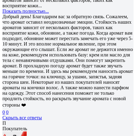
ароматов зависит от нескольких факторов, таких как
восприятие кожи...
Показать полностью...
Добрый день! Благодарим вас за обратную связь. Сожалеем,
что аромат оставил неоднозначные эмоции. Стойкость наших
ароматов зависит от нескольких факторов, таких как
восприятие кожи, обоняние, а также погода. Когда аромат вам
подходит, обоняние может перестать замечать его уже через 5-
10 минут. И это вполне нормальное явление, при этом
окружающие его слышат. Если же аромат не держится именно
на коже, рекомендуем использовать базу: крем или масло для
тела с ненавязчивыми отдушками. Они помогут закрепить
аромат. В прохладную погоду аромат будет также звучать
меньше по времени. И здесь мы рекомендуем наносить аромат
на горячие точки: на ключицу, за ушами, запястья, задняя
сторона шеи. Некоторые из наших покупателей наносят
ароматы на кончики волос. А также можно нанести парфюм
на одежду. Этот способ нанесения поможет не только
продлить стойкость, но раскрыть звучание аромата с новой
стороны ❤️
0
0
Скрыть все ответы
П
Покупатель