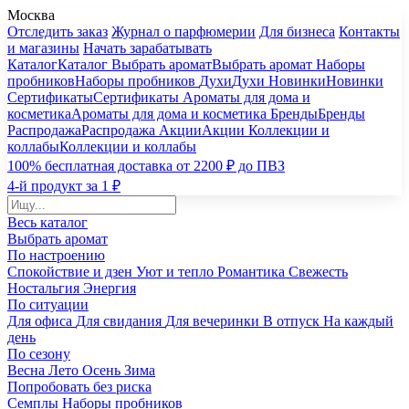
Москва
Отследить заказ
Журнал о парфюмерии
Для бизнеса
Контакты
и магазины
Начать зарабатывать
Каталог
Каталог
Выбрать аромат
Выбрать аромат
Наборы
пробников
Наборы пробников
Духи
Духи
Новинки
Новинки
Сертификаты
Сертификаты
Ароматы для дома и
косметика
Ароматы для дома и косметика
Бренды
Бренды
Распродажа
Распродажа
Акции
Акции
Коллекции и
коллабы
Коллекции и коллабы
100% бесплатная доставка от 2200 ₽ до ПВЗ
4-й продукт за 1 ₽
Весь каталог
Выбрать аромат
По настроению
Спокойствие и дзен
Уют и тепло
Романтика
Свежесть
Ностальгия
Энергия
По ситуации
Для офиса
Для свидания
Для вечеринки
В отпуск
На каждый
день
По сезону
Весна
Лето
Осень
Зима
Попробовать без риска
Семплы
Наборы пробников