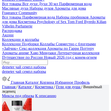
Все товары
Все духи
Духи 30 мл
Парфюмерная вода
Масляные духи
Наборы духов
Ароматы для дома
Fragrance Community
Все товары
Парфюмерная вода
Наборы пробников
Ароматы
для дома
Косметика
Psychology of Sex
Tom Ford
Byredo
Kilian
Vilhelm Parfumerie
Распродажа
Акции
Коллекции и коллабы
Коллекции
Подборки
Коллабы
Совместно с блогерами
«Зайчик»
Секс-коллекция
Ароматы по Гарри Поттеру
Ароматы аниме Хаяо Миядзаки
Литературная коллекция
Путешествие по России
Новый 2026 год с конем-огнем
demeter
чай
семпл
наборы
demeter
чай
семпл
наборы
Главная
Каталог
Корзина
Избранное
Профиль
Главная
/
Каталог
/
Косметика
/
Гели для душа
/
Вишнёвый
леденец
Миксы под образы
К описанию