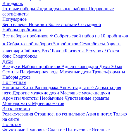
В подарок
Готовые наборы
Индивидуальные наборы
Подарочные
сертификаты
Популярное
Бестселлеры
Новинки
Более стойкие
Со скидкой
Наборы пробников
Все наборы пробников
⭐ Собрать свой набор из 10 пробников
⭐ Собрать свой набор из 5 пробников
Семплбоксы
Адвент
календари
Intimacy Box/ Бокс «Близость»
Sexy box / Секси
бокс
Смартбоксы
Духи
Все духи
Наборы пробников
Адвент календари
Духи 30 мл
Семплы
Парфюмерная вода
Масляные духи
Трэвел-форматы
Наборы духов
По группам
Новинки
Хиты
Распродажа
Ароматы для неё
Ароматы для
него
Дорогие мужские духи
Масляные мужские духи
Ароматы чистоты
Необычные
Чувственные ароматы
Моноароматы
Музей ароматов
Эксклюзивно
Релакс-терапия
Странное, но гениальное
Азия в нотах
Только
на сайте
По нотам
Фруктовые
Пудровые
Сладкие
Цитрусовые
Ягодные