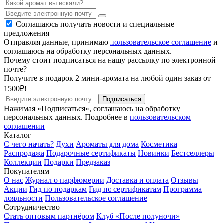
Соглашаюсь получать новости и специальные
предложения
Отправляя данные, принимаю
пользовательское соглашение
и
соглашаюсь на обработку персональных данных.
Почему стоит подписаться на нашу рассылку по электронной
почте?
Получите в подарок 2 мини-аромата на любой один заказ от
1500₽!
Подписаться
Нажимая «Подписаться», соглашаюсь на обработку
персональных данных. Подробнее в
пользовательском
соглашении
Каталог
С чего начать?
Духи
Ароматы для дома
Косметика
Распродажа
Подарочные сертификаты
Новинки
Бестселлеры
Коллекции
Подарки
Предзаказ
Покупателям
О нас
Журнал о парфюмерии
Доставка и оплата
Отзывы
Акции
Гид по подаркам
Гид по сертификатам
Программа
лояльности
Пользовательское соглашение
Сотрудничество
Стать оптовым партнёром
Клуб «После полуночи»