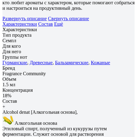
кто любит ароматы с характером, которые помогают собраться
и настроиться на продуктивный день.
Развернуть описание
Свернуть описание
Характеристики
Состав
Ещё
Характеристики
Тип продукта
Семпл
Для кого
Для него
Группы нот
Гурманские
,
Древесные
,
Бальзамические
,
Кожаные
Бренд
Fragrance Community
Объем
1.5 мл
Концентрация
18%
Состав
+
Alcohol denat [Алкогольная основа],
Алкогольная основа
Этиловый спирт, полученный из кукурузы путем
ферментации. Служит основой для растворения