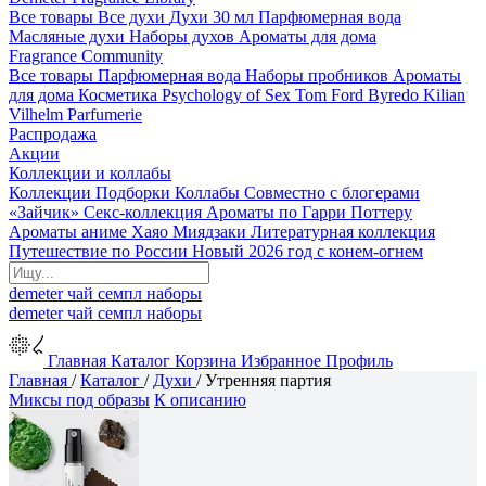
Все товары
Все духи
Духи 30 мл
Парфюмерная вода
Масляные духи
Наборы духов
Ароматы для дома
Fragrance Community
Все товары
Парфюмерная вода
Наборы пробников
Ароматы
для дома
Косметика
Psychology of Sex
Tom Ford
Byredo
Kilian
Vilhelm Parfumerie
Распродажа
Акции
Коллекции и коллабы
Коллекции
Подборки
Коллабы
Совместно с блогерами
«Зайчик»
Секс-коллекция
Ароматы по Гарри Поттеру
Ароматы аниме Хаяо Миядзаки
Литературная коллекция
Путешествие по России
Новый 2026 год с конем-огнем
demeter
чай
семпл
наборы
demeter
чай
семпл
наборы
Главная
Каталог
Корзина
Избранное
Профиль
Главная
/
Каталог
/
Духи
/
Утренняя партия
Миксы под образы
К описанию