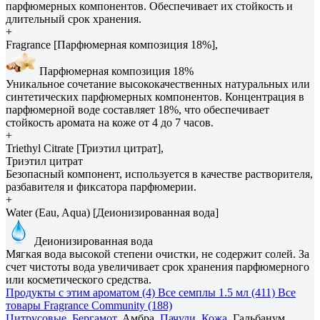
парфюмерных компонентов. Обеспечивает их стойкость и
длительный срок хранения.
+
Fragrance [Парфюмерная композиция 18%],
Парфюмерная композиция 18%
Уникальное сочетание высококачественных натуральных или
синтетических парфюмерных компонентов. Концентрация в
парфюмерной воде составляет 18%, что обеспечивает
стойкость аромата на коже от 4 до 7 часов.
+
Triethyl Citrate [Триэтил цитрат],
Триэтил цитрат
Безопасный компонент, используется в качестве растворителя,
разбавителя и фиксатора парфюмерии.
+
Water (Eau, Aqua) [Деионизированная вода]
Деионизированная вода
Мягкая вода высокой степени очистки, не содержит солей. За
счет чистоты вода увеличивает срок хранения парфюмерного
или косметического средства.
Продукты с этим ароматом (4)
Все семплы 1.5 мл (411)
Все
товары Fragrance Community (188)
Цитрусовые
,
Бергамот
, Амбра,
Пачули
,
Кожа
, Гальбанум