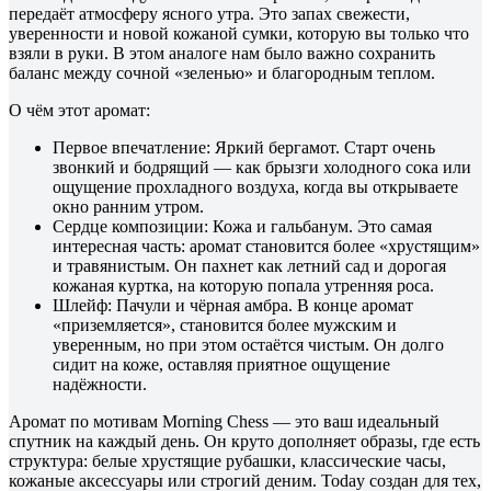
передаёт атмосферу ясного утра. Это запах свежести,
уверенности и новой кожаной сумки, которую вы только что
взяли в руки. В этом аналоге нам было важно сохранить
баланс между сочной «зеленью» и благородным теплом.
О чём этот аромат:
Первое впечатление: Яркий бергамот. Старт очень
звонкий и бодрящий — как брызги холодного сока или
ощущение прохладного воздуха, когда вы открываете
окно ранним утром.
Сердце композиции: Кожа и гальбанум. Это самая
интересная часть: аромат становится более «хрустящим»
и травянистым. Он пахнет как летний сад и дорогая
кожаная куртка, на которую попала утренняя роса.
Шлейф: Пачули и чёрная амбра. В конце аромат
«приземляется», становится более мужским и
уверенным, но при этом остаётся чистым. Он долго
сидит на коже, оставляя приятное ощущение
надёжности.
Аромат по мотивам Morning Chess — это ваш идеальный
спутник на каждый день. Он круто дополняет образы, где есть
структура: белые хрустящие рубашки, классические часы,
кожаные аксессуары или строгий деним. Today создан для тех,