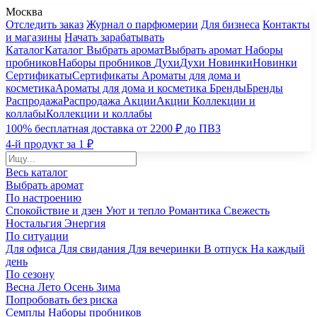
Москва
Отследить заказ
Журнал о парфюмерии
Для бизнеса
Контакты
и магазины
Начать зарабатывать
Каталог
Каталог
Выбрать аромат
Выбрать аромат
Наборы
пробников
Наборы пробников
Духи
Духи
Новинки
Новинки
Сертификаты
Сертификаты
Ароматы для дома и
косметика
Ароматы для дома и косметика
Бренды
Бренды
Распродажа
Распродажа
Акции
Акции
Коллекции и
коллабы
Коллекции и коллабы
100% бесплатная доставка от 2200 ₽ до ПВЗ
4-й продукт за 1 ₽
Весь каталог
Выбрать аромат
По настроению
Спокойствие и дзен
Уют и тепло
Романтика
Свежесть
Ностальгия
Энергия
По ситуации
Для офиса
Для свидания
Для вечеринки
В отпуск
На каждый
день
По сезону
Весна
Лето
Осень
Зима
Попробовать без риска
Семплы
Наборы пробников