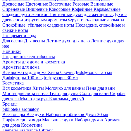
Древесные
Цветочные
Восточные
Розовые
Ванильные
Сиреневые
Вишневые
Кокосовые
Кофейные
Карамельные
Сладкие духи женские
Цветочные духи для женщины
Духи с
древесно-цитрусовым ароматом
Фруктово-ягодные ароматы
Спокойные, тёплые и сладкие ноты
Несладкие, спокойные и
свежие ноты
По времени года
Для осени
Для весны
Летние духи для него
Летние духи для
нее
Новинки
Подарочные сертификаты
Ароматы для дома и косметика
Ароматы для дома
Все ароматы для дома
Хиты
Свечи
Диффузоры 125 мл
Диффузоры 100 мл
Диффузоры 30 мл
Косметика
Вся косметика
Хиты
Молочко для ванны
Пена для ванн
Мисты для лица и тела
Гели для душа
Соли для ванн
Скрабы
для тела
Мыло для рук
Бальзамы для губ
Бренды
biblioteka aromatov
Все товары
Все духи
Наборы пробников
Духи 30 мл
Парфюмерная вода
Масляные духи
Наборы духов
Ароматы
для дома
Косметика
Demeter Fragrance Library