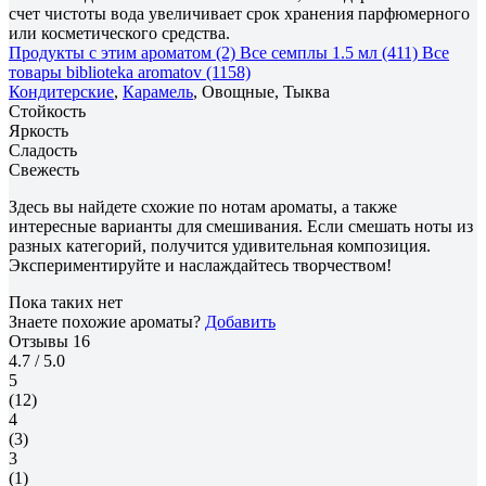
счет чистоты вода увеличивает срок хранения парфюмерного
или косметического средства.
Продукты с этим ароматом (2)
Все семплы 1.5 мл (411)
Все
товары biblioteka aromatov (1158)
Кондитерские
,
Карамель
, Овощные, Тыква
Стойкость
Яркость
Сладость
Свежесть
Здесь вы найдете схожие по нотам ароматы, а также
интересные варианты для смешивания. Если смешать ноты из
разных категорий, получится удивительная композиция.
Экспериментируйте и наслаждайтесь творчеством!
Пока таких нет
Знаете похожие ароматы?
Добавить
Отзывы
16
4.7
/ 5.0
5
(12)
4
(3)
3
(1)