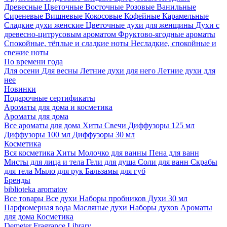
Древесные
Цветочные
Восточные
Розовые
Ванильные
Сиреневые
Вишневые
Кокосовые
Кофейные
Карамельные
Сладкие духи женские
Цветочные духи для женщины
Духи с
древесно-цитрусовым ароматом
Фруктово-ягодные ароматы
Спокойные, тёплые и сладкие ноты
Несладкие, спокойные и
свежие ноты
По времени года
Для осени
Для весны
Летние духи для него
Летние духи для
нее
Новинки
Подарочные сертификаты
Ароматы для дома и косметика
Ароматы для дома
Все ароматы для дома
Хиты
Свечи
Диффузоры 125 мл
Диффузоры 100 мл
Диффузоры 30 мл
Косметика
Вся косметика
Хиты
Молочко для ванны
Пена для ванн
Мисты для лица и тела
Гели для душа
Соли для ванн
Скрабы
для тела
Мыло для рук
Бальзамы для губ
Бренды
biblioteka aromatov
Все товары
Все духи
Наборы пробников
Духи 30 мл
Парфюмерная вода
Масляные духи
Наборы духов
Ароматы
для дома
Косметика
Demeter Fragrance Library