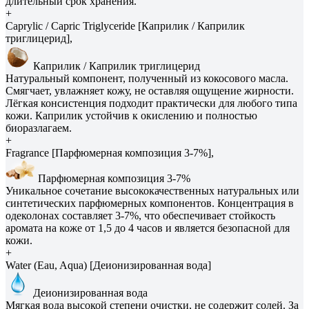
длительный срок хранения.
+
Caprylic / Capric Triglyceride [Каприлик / Каприлик
триглицерид],
Каприлик / Каприлик триглицерид
Натуральный компонент, полученный из кокосового масла.
Смягчает, увлажняет кожу, не оставляя ощущение жирности.
Лёгкая консистенция подходит практически для любого типа
кожи. Каприлик устойчив к окислению и полностью
биоразлагаем.
+
Fragrance [Парфюмерная композиция 3-7%],
Парфюмерная композиция 3-7%
Уникальное сочетание высококачественных натуральных или
синтетических парфюмерных компонентов. Концентрация в
одеколонах составляет 3-7%, что обеспечивает стойкость
аромата на коже от 1,5 до 4 часов и является безопасной для
кожи.
+
Water (Eau, Aqua) [Деионизированная вода]
Деионизированная вода
Мягкая вода высокой степени очистки, не содержит солей. За