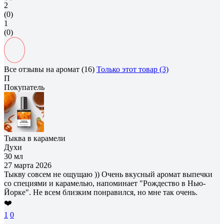
2
(0)
1
(0)
Все отзывы на аромат (16)
Только этот товар (3)
П
Покупатель
Тыква в карамели
Духи
30 мл
27 марта 2026
Тыкву совсем не ощущаю )) Очень вкусный аромат выпечки
со специями и карамелью, напоминает "Рождество в Нью-
Йорке". Не всем близким понравился, но мне так очень.
❤️
1
0