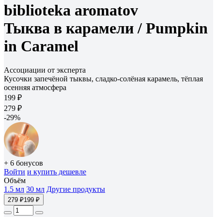
biblioteka aromatov
Тыква в карамели /
Pumpkin
in Caramel
Ассоциации от эксперта
Кусочки запечёной тыквы, сладко-солёная карамель, тёплая
осенняя атмосфера
199 ₽
279 ₽
-29%
+ 6 бонусов
Войти
и купить дешевле
Объём
1.5 мл
30 мл
Другие продукты
279 ₽
199 ₽