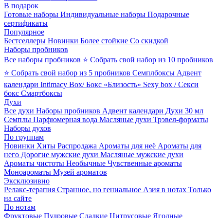
В подарок
Готовые наборы
Индивидуальные наборы
Подарочные
сертификаты
Популярное
Бестселлеры
Новинки
Более стойкие
Со скидкой
Наборы пробников
Все наборы пробников
⭐ Собрать свой набор из 10 пробников
⭐ Собрать свой набор из 5 пробников
Семплбоксы
Адвент
календари
Intimacy Box/ Бокс «Близость»
Sexy box / Секси
бокс
Смартбоксы
Духи
Все духи
Наборы пробников
Адвент календари
Духи 30 мл
Семплы
Парфюмерная вода
Масляные духи
Трэвел-форматы
Наборы духов
По группам
Новинки
Хиты
Распродажа
Ароматы для неё
Ароматы для
него
Дорогие мужские духи
Масляные мужские духи
Ароматы чистоты
Необычные
Чувственные ароматы
Моноароматы
Музей ароматов
Эксклюзивно
Релакс-терапия
Странное, но гениальное
Азия в нотах
Только
на сайте
По нотам
Фруктовые
Пудровые
Сладкие
Цитрусовые
Ягодные