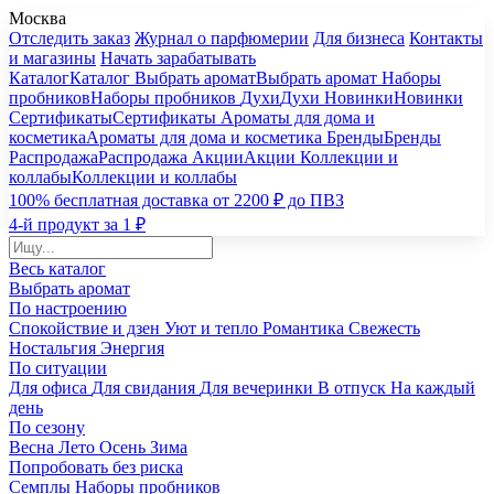
Москва
Отследить заказ
Журнал о парфюмерии
Для бизнеса
Контакты
и магазины
Начать зарабатывать
Каталог
Каталог
Выбрать аромат
Выбрать аромат
Наборы
пробников
Наборы пробников
Духи
Духи
Новинки
Новинки
Сертификаты
Сертификаты
Ароматы для дома и
косметика
Ароматы для дома и косметика
Бренды
Бренды
Распродажа
Распродажа
Акции
Акции
Коллекции и
коллабы
Коллекции и коллабы
100% бесплатная доставка от 2200 ₽ до ПВЗ
4-й продукт за 1 ₽
Весь каталог
Выбрать аромат
По настроению
Спокойствие и дзен
Уют и тепло
Романтика
Свежесть
Ностальгия
Энергия
По ситуации
Для офиса
Для свидания
Для вечеринки
В отпуск
На каждый
день
По сезону
Весна
Лето
Осень
Зима
Попробовать без риска
Семплы
Наборы пробников