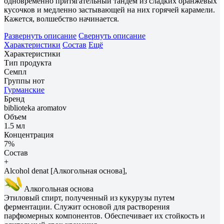
одновременно притягательный тандем из сладких оранжевых
кусочков и медленно застывающей на них горячей карамели.
Кажется, волшебство начинается.
Развернуть описание
Свернуть описание
Характеристики
Состав
Ещё
Характеристики
Тип продукта
Семпл
Группы нот
Гурманские
Бренд
biblioteka aromatov
Объем
1.5 мл
Концентрация
7%
Состав
+
Alcohol denat [Алкогольная основа],
Алкогольная основа
Этиловый спирт, полученный из кукурузы путем
ферментации. Служит основой для растворения
парфюмерных компонентов. Обеспечивает их стойкость и