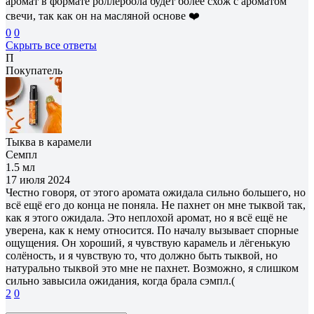
аромат в формате роллербола будет более схож с ароматом
свечи, так как он на масляной основе ❤️‍
0
0
Скрыть все ответы
П
Покупатель
Тыква в карамели
Семпл
1.5 мл
17 июля 2024
Честно говоря, от этого аромата ожидала сильно большего, но
всё ещё его до конца не поняла. Не пахнет он мне тыквой так,
как я этого ожидала. Это неплохой аромат, но я всё ещё не
уверена, как к нему относится. По началу вызывает спорные
ощущения. Он хороший, я чувствую карамель и лёгенькую
солёность, и я чувствую то, что должно быть тыквой, но
натурально тыквой это мне не пахнет. Возможно, я слишком
сильно завысила ожидания, когда брала сэмпл.(
2
0