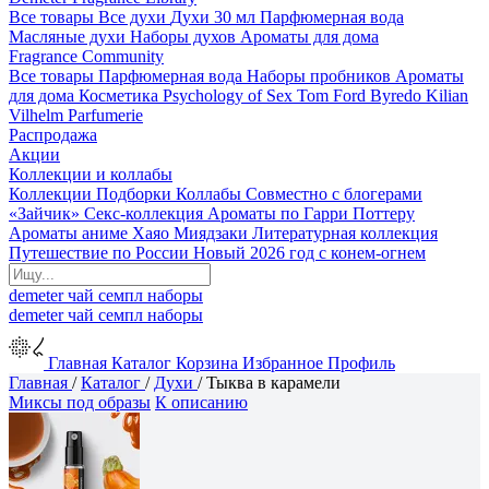
Все товары
Все духи
Духи 30 мл
Парфюмерная вода
Масляные духи
Наборы духов
Ароматы для дома
Fragrance Community
Все товары
Парфюмерная вода
Наборы пробников
Ароматы
для дома
Косметика
Psychology of Sex
Tom Ford
Byredo
Kilian
Vilhelm Parfumerie
Распродажа
Акции
Коллекции и коллабы
Коллекции
Подборки
Коллабы
Совместно с блогерами
«Зайчик»
Секс-коллекция
Ароматы по Гарри Поттеру
Ароматы аниме Хаяо Миядзаки
Литературная коллекция
Путешествие по России
Новый 2026 год с конем-огнем
demeter
чай
семпл
наборы
demeter
чай
семпл
наборы
Главная
Каталог
Корзина
Избранное
Профиль
Главная
/
Каталог
/
Духи
/
Тыква в карамели
Миксы под образы
К описанию