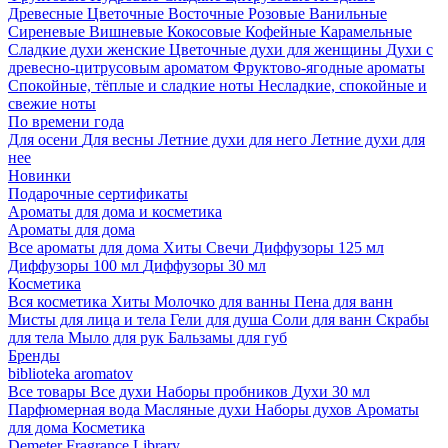
Древесные
Цветочные
Восточные
Розовые
Ванильные
Сиреневые
Вишневые
Кокосовые
Кофейные
Карамельные
Сладкие духи женские
Цветочные духи для женщины
Духи с
древесно-цитрусовым ароматом
Фруктово-ягодные ароматы
Спокойные, тёплые и сладкие ноты
Несладкие, спокойные и
свежие ноты
По времени года
Для осени
Для весны
Летние духи для него
Летние духи для
нее
Новинки
Подарочные сертификаты
Ароматы для дома и косметика
Ароматы для дома
Все ароматы для дома
Хиты
Свечи
Диффузоры 125 мл
Диффузоры 100 мл
Диффузоры 30 мл
Косметика
Вся косметика
Хиты
Молочко для ванны
Пена для ванн
Мисты для лица и тела
Гели для душа
Соли для ванн
Скрабы
для тела
Мыло для рук
Бальзамы для губ
Бренды
biblioteka aromatov
Все товары
Все духи
Наборы пробников
Духи 30 мл
Парфюмерная вода
Масляные духи
Наборы духов
Ароматы
для дома
Косметика
Demeter Fragrance Library