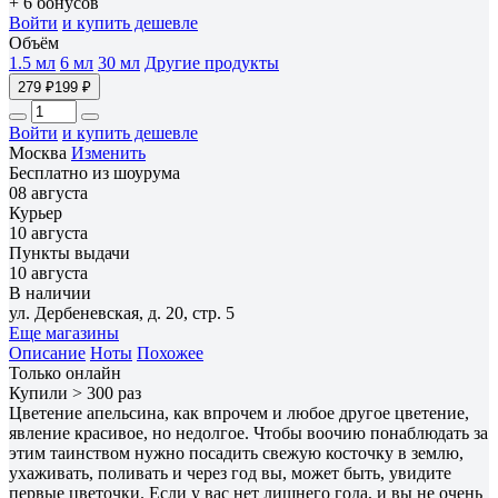
+ 6 бонусов
Войти
и купить дешевле
Объём
1.5 мл
6 мл
30 мл
Другие продукты
279 ₽
199 ₽
Войти
и купить дешевле
Москва
Изменить
Бесплатно из шоурума
08 августа
Курьер
10 августа
Пункты выдачи
10 августа
В наличии
ул. Дербеневская, д. 20, стр. 5
Еще магазины
Описание
Ноты
Похожее
Только онлайн
Купили > 300 раз
Цветение апельсина, как впрочем и любое другое цветение,
явление красивое, но недолгое. Чтобы воочию понаблюдать за
этим таинством нужно посадить свежую косточку в землю,
ухаживать, поливать и через год вы, может быть, увидите
первые цветочки. Если у вас нет лишнего года, и вы не очень