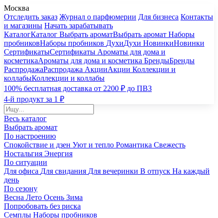
Москва
Отследить заказ
Журнал о парфюмерии
Для бизнеса
Контакты
и магазины
Начать зарабатывать
Каталог
Каталог
Выбрать аромат
Выбрать аромат
Наборы
пробников
Наборы пробников
Духи
Духи
Новинки
Новинки
Сертификаты
Сертификаты
Ароматы для дома и
косметика
Ароматы для дома и косметика
Бренды
Бренды
Распродажа
Распродажа
Акции
Акции
Коллекции и
коллабы
Коллекции и коллабы
100% бесплатная доставка от 2200 ₽ до ПВЗ
4-й продукт за 1 ₽
Весь каталог
Выбрать аромат
По настроению
Спокойствие и дзен
Уют и тепло
Романтика
Свежесть
Ностальгия
Энергия
По ситуации
Для офиса
Для свидания
Для вечеринки
В отпуск
На каждый
день
По сезону
Весна
Лето
Осень
Зима
Попробовать без риска
Семплы
Наборы пробников