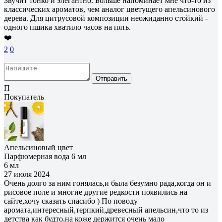
Звучит тонко и элегантно. Больше напоминает мне что-то из
классических ароматов, чем аналог цветущего апельсинового
дерева. Для цитрусовой композиции неожиданно стойкий -
одного пшика хватило часов на пять.
❤️
2
0
Отправить
П
Покупатель
Апельсиновый цвет
Парфюмерная вода 6 мл
6 мл
27 июля 2024
Очень долго за ним гонялась,и была безумно рада,когда он и
рисовое поле и многие другие редкости появились на
сайте,хочу сказать спасибо ) По поводу
аромата,интересный,терпкий,древесный апельсин,что то из
детства как будто,на коже держится очень мало