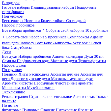
В подарок
Готовые наборы
Индивидуальные наборы
Подарочные
сертификаты
Популярное
Бестселлеры
Новинки
Более стойкие
Со скидкой
Наборы пробников
Все наборы пробников
⭐ Собрать свой набор из 10 пробников
⭐ Собрать свой набор из 5 пробников
Семплбоксы
Адвент
календари
Intimacy Box/ Бокс «Близость»
Sexy box / Секси
бокс
Смартбоксы
Духи
Все духи
Наборы пробников
Адвент календари
Духи 30 мл
Семплы
Парфюмерная вода
Масляные духи
Трэвел-форматы
Наборы духов
По группам
Новинки
Хиты
Распродажа
Ароматы для неё
Ароматы для
него
Дорогие мужские духи
Масляные мужские духи
Ароматы чистоты
Необычные
Чувственные ароматы
Моноароматы
Музей ароматов
Эксклюзивно
Релакс-терапия
Странное, но гениальное
Азия в нотах
Только
на сайте
По нотам
Фруктовые
Пудровые
Сладкие
Цитрусовые
Ягодные