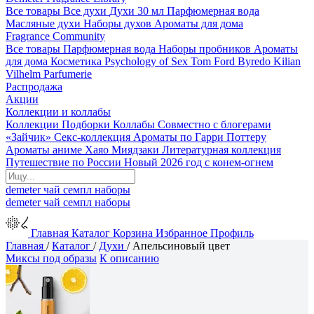
Все товары
Все духи
Духи 30 мл
Парфюмерная вода
Масляные духи
Наборы духов
Ароматы для дома
Fragrance Community
Все товары
Парфюмерная вода
Наборы пробников
Ароматы
для дома
Косметика
Psychology of Sex
Tom Ford
Byredo
Kilian
Vilhelm Parfumerie
Распродажа
Акции
Коллекции и коллабы
Коллекции
Подборки
Коллабы
Совместно с блогерами
«Зайчик»
Секс-коллекция
Ароматы по Гарри Поттеру
Ароматы аниме Хаяо Миядзаки
Литературная коллекция
Путешествие по России
Новый 2026 год с конем-огнем
demeter
чай
семпл
наборы
demeter
чай
семпл
наборы
Главная
Каталог
Корзина
Избранное
Профиль
Главная
/
Каталог
/
Духи
/
Апельсиновый цвет
Миксы под образы
К описанию