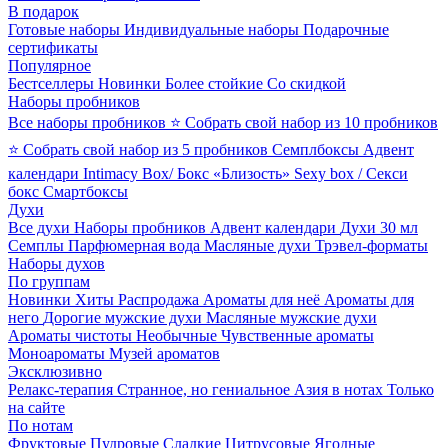
В подарок
Готовые наборы
Индивидуальные наборы
Подарочные
сертификаты
Популярное
Бестселлеры
Новинки
Более стойкие
Со скидкой
Наборы пробников
Все наборы пробников
⭐ Собрать свой набор из 10 пробников
⭐ Собрать свой набор из 5 пробников
Семплбоксы
Адвент
календари
Intimacy Box/ Бокс «Близость»
Sexy box / Секси
бокс
Смартбоксы
Духи
Все духи
Наборы пробников
Адвент календари
Духи 30 мл
Семплы
Парфюмерная вода
Масляные духи
Трэвел-форматы
Наборы духов
По группам
Новинки
Хиты
Распродажа
Ароматы для неё
Ароматы для
него
Дорогие мужские духи
Масляные мужские духи
Ароматы чистоты
Необычные
Чувственные ароматы
Моноароматы
Музей ароматов
Эксклюзивно
Релакс-терапия
Странное, но гениальное
Азия в нотах
Только
на сайте
По нотам
Фруктовые
Пудровые
Сладкие
Цитрусовые
Ягодные