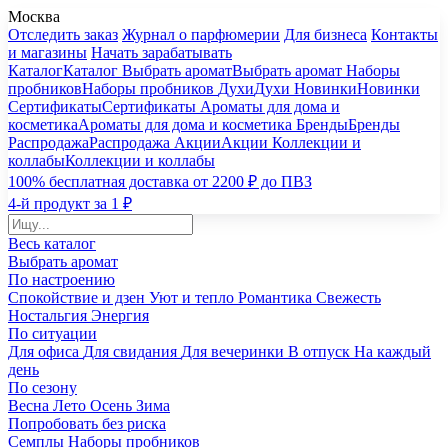
Москва
Отследить заказ
Журнал о парфюмерии
Для бизнеса
Контакты
и магазины
Начать зарабатывать
Каталог
Каталог
Выбрать аромат
Выбрать аромат
Наборы
пробников
Наборы пробников
Духи
Духи
Новинки
Новинки
Сертификаты
Сертификаты
Ароматы для дома и
косметика
Ароматы для дома и косметика
Бренды
Бренды
Распродажа
Распродажа
Акции
Акции
Коллекции и
коллабы
Коллекции и коллабы
100% бесплатная доставка от 2200 ₽ до ПВЗ
4-й продукт за 1 ₽
Весь каталог
Выбрать аромат
По настроению
Спокойствие и дзен
Уют и тепло
Романтика
Свежесть
Ностальгия
Энергия
По ситуации
Для офиса
Для свидания
Для вечеринки
В отпуск
На каждый
день
По сезону
Весна
Лето
Осень
Зима
Попробовать без риска
Семплы
Наборы пробников