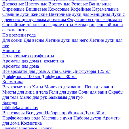
Древесные
Цветочные
Восточные
Розовые
Ванильные
Сиреневые
Вишневые
Кокосовые
Кофейные
Карамельные
Сладкие духи женские
Цветочные духи для женщины
Духи с
древесно-цитрусовым ароматом
Фруктово-ягодные ароматы
Спокойные, тёплые и сладкие ноты
Несладкие, спокойные и
свежие ноты
По времени года
Для осени
Для весны
Летние духи для него
Летние духи для
нее
Новинки
Подарочные сертификаты
Ароматы для дома и косметика
Ароматы для дома
Все ароматы для дома
Хиты
Свечи
Диффузоры 125 мл
Диффузоры 100 мл
Диффузоры 30 мл
Косметика
Вся косметика
Хиты
Молочко для ванны
Пена для ванн
Мисты для лица и тела
Гели для душа
Соли для ванн
Скрабы
для тела
Мыло для рук
Бальзамы для губ
Бренды
biblioteka aromatov
Все товары
Все духи
Наборы пробников
Духи 30 мл
Парфюмерная вода
Масляные духи
Наборы духов
Ароматы
для дома
Косметика
Demeter Fragrance Library