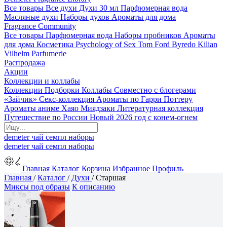
Все товары
Все духи
Духи 30 мл
Парфюмерная вода
Масляные духи
Наборы духов
Ароматы для дома
Fragrance Community
Все товары
Парфюмерная вода
Наборы пробников
Ароматы
для дома
Косметика
Psychology of Sex
Tom Ford
Byredo
Kilian
Vilhelm Parfumerie
Распродажа
Акции
Коллекции и коллабы
Коллекции
Подборки
Коллабы
Совместно с блогерами
«Зайчик»
Секс-коллекция
Ароматы по Гарри Поттеру
Ароматы аниме Хаяо Миядзаки
Литературная коллекция
Путешествие по России
Новый 2026 год с конем-огнем
demeter
чай
семпл
наборы
demeter
чай
семпл
наборы
Главная
Каталог
Корзина
Избранное
Профиль
Главная
/
Каталог
/
Духи
/
Старшая
Миксы под образы
К описанию