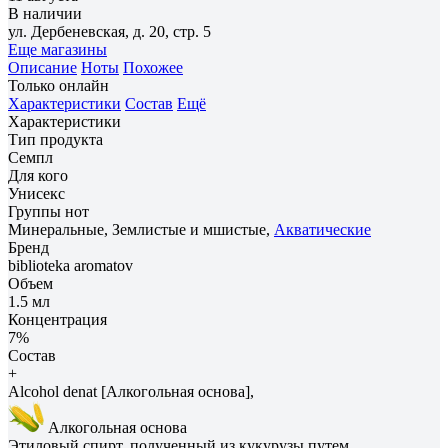
В наличии
ул. Дербеневская, д. 20, стр. 5
Еще магазины
Описание
Ноты
Похожее
Только онлайн
Характеристики
Состав
Ещё
Характеристики
Тип продукта
Семпл
Для кого
Унисекс
Группы нот
Минеральные, Землистые и мшистые,
Акватические
Бренд
biblioteka aromatov
Объем
1.5 мл
Концентрация
7%
Состав
+
Alcohol denat [Алкогольная основа],
Алкогольная основа
Этиловый спирт, полученный из кукурузы путем