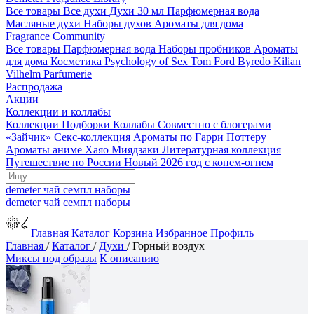
Все товары
Все духи
Духи 30 мл
Парфюмерная вода
Масляные духи
Наборы духов
Ароматы для дома
Fragrance Community
Все товары
Парфюмерная вода
Наборы пробников
Ароматы
для дома
Косметика
Psychology of Sex
Tom Ford
Byredo
Kilian
Vilhelm Parfumerie
Распродажа
Акции
Коллекции и коллабы
Коллекции
Подборки
Коллабы
Совместно с блогерами
«Зайчик»
Секс-коллекция
Ароматы по Гарри Поттеру
Ароматы аниме Хаяо Миядзаки
Литературная коллекция
Путешествие по России
Новый 2026 год с конем-огнем
demeter
чай
семпл
наборы
demeter
чай
семпл
наборы
Главная
Каталог
Корзина
Избранное
Профиль
Главная
/
Каталог
/
Духи
/
Горный воздух
Миксы под образы
К описанию