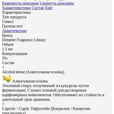
Развернуть описание
Свернуть описание
Характеристики
Состав
Ещё
Характеристики
Тип продукта
Семпл
Группы нот
Акватические
Бренд
Demeter Fragrance Library
Объем
1.5 мл
Концентрация
5%
Состав
+
Alcohol denat [Алкогольная основа],
Алкогольная основа
Этиловый спирт, полученный из кукурузы путем
ферментации. Служит основой для растворения
парфюмерных компонентов. Обеспечивает их стойкость и
длительный срок хранения.
+
Caprylic / Capric Triglyceride [Каприлик / Каприлик
триглицерид],