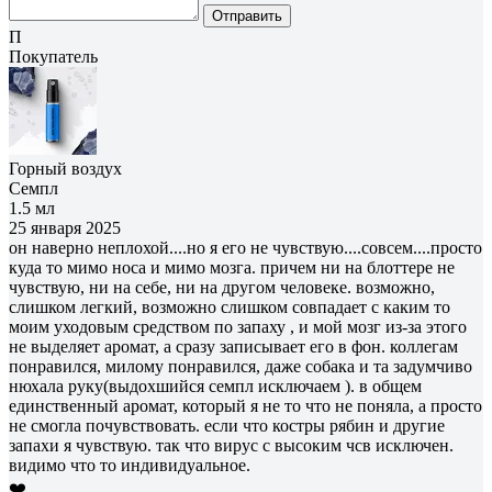
Отправить
П
Покупатель
Горный воздух
Семпл
1.5 мл
25 января 2025
он наверно неплохой....но я его не чувствую....совсем....просто
куда то мимо носа и мимо мозга. причем ни на блоттере не
чувствую, ни на себе, ни на другом человеке. возможно,
слишком легкий, возможно слишком совпадает с каким то
моим уходовым средством по запаху , и мой мозг из-за этого
не выделяет аромат, а сразу записывает его в фон. коллегам
понравился, милому понравился, даже собака и та задумчиво
нюхала руку(выдохшийся семпл исключаем ). в общем
единственный аромат, который я не то что не поняла, а просто
не смогла почувствовать. если что костры рябин и другие
запахи я чувствую. так что вирус с высоким чсв исключен.
видимо что то индивидуальное.
❤️