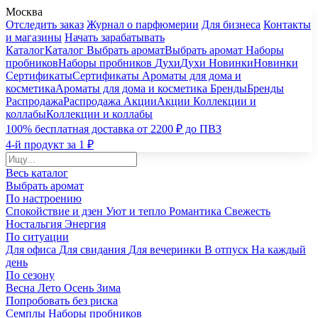
Москва
Отследить заказ
Журнал о парфюмерии
Для бизнеса
Контакты
и магазины
Начать зарабатывать
Каталог
Каталог
Выбрать аромат
Выбрать аромат
Наборы
пробников
Наборы пробников
Духи
Духи
Новинки
Новинки
Сертификаты
Сертификаты
Ароматы для дома и
косметика
Ароматы для дома и косметика
Бренды
Бренды
Распродажа
Распродажа
Акции
Акции
Коллекции и
коллабы
Коллекции и коллабы
100% бесплатная доставка от 2200 ₽ до ПВЗ
4-й продукт за 1 ₽
Весь каталог
Выбрать аромат
По настроению
Спокойствие и дзен
Уют и тепло
Романтика
Свежесть
Ностальгия
Энергия
По ситуации
Для офиса
Для свидания
Для вечеринки
В отпуск
На каждый
день
По сезону
Весна
Лето
Осень
Зима
Попробовать без риска
Семплы
Наборы пробников