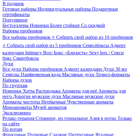
В подарок
Готовые наборы
Индивидуальные наборы
Подарочные
сертификаты
Популярное
Бестселлеры
Новинки
Более стойкие
Со скидкой
Наборы пробников
Все наборы пробников
⭐ Собрать свой набор из 10 пробников
⭐ Собрать свой набор из 5 пробников
Семплбоксы
Адвент
календари
Intimacy Box/ Бокс «Близость»
Sexy box / Секси
бокс
Смартбоксы
Духи
Все духи
Наборы пробников
Адвент календари
Духи 30 мл
Семплы
Парфюмерная вода
Масляные духи
Трэвел-форматы
Наборы духов
По группам
Новинки
Хиты
Распродажа
Ароматы для неё
Ароматы для
него
Дорогие мужские духи
Масляные мужские духи
Ароматы чистоты
Необычные
Чувственные ароматы
Моноароматы
Музей ароматов
Эксклюзивно
Релакс-терапия
Странное, но гениальное
Азия в нотах
Только
на сайте
По нотам
Фруктовые
Пудровые
Сладкие
Цитрусовые
Ягодные