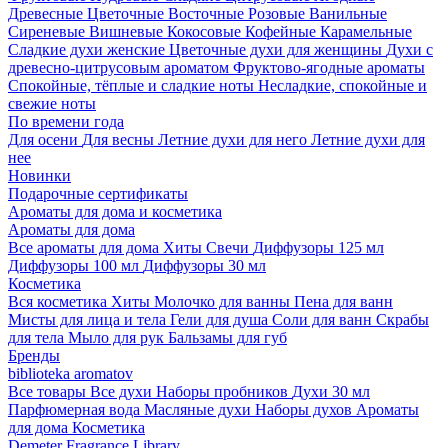
Древесные
Цветочные
Восточные
Розовые
Ванильные
Сиреневые
Вишневые
Кокосовые
Кофейные
Карамельные
Сладкие духи женские
Цветочные духи для женщины
Духи с
древесно-цитрусовым ароматом
Фруктово-ягодные ароматы
Спокойные, тёплые и сладкие ноты
Несладкие, спокойные и
свежие ноты
По времени года
Для осени
Для весны
Летние духи для него
Летние духи для
нее
Новинки
Подарочные сертификаты
Ароматы для дома и косметика
Ароматы для дома
Все ароматы для дома
Хиты
Свечи
Диффузоры 125 мл
Диффузоры 100 мл
Диффузоры 30 мл
Косметика
Вся косметика
Хиты
Молочко для ванны
Пена для ванн
Мисты для лица и тела
Гели для душа
Соли для ванн
Скрабы
для тела
Мыло для рук
Бальзамы для губ
Бренды
biblioteka aromatov
Все товары
Все духи
Наборы пробников
Духи 30 мл
Парфюмерная вода
Масляные духи
Наборы духов
Ароматы
для дома
Косметика
Demeter Fragrance Library