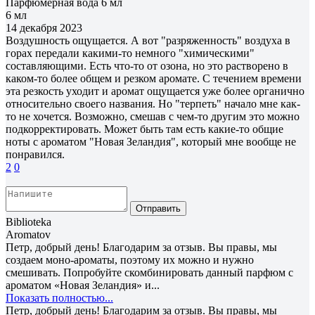
Парфюмерная вода 6 мл
6 мл
14 декабря 2023
Воздушность ощущается. А вот "разряженность" воздуха в
горах передали какими-то немного "химическими"
составляющими. Есть что-то от озона, но это растворено в
каком-то более общем и резком аромате. С течением времени
эта резкость уходит и аромат ощущается уже более органично
относительно своего названия. Но "терпеть" начало мне как-
то не хочется. Возможно, смешав с чем-то другим это можно
подкорректировать. Может быть там есть какие-то общие
ноты с ароматом "Новая Зеландия", который мне вообще не
понравился.
2
0
Отправить
Biblioteka
Aromatov
Петр, добрый день! Благодарим за отзыв. Вы правы, мы
создаем моно-ароматы, поэтому их можно и нужно
смешивать. Попробуйте скомбинировать данный парфюм с
ароматом «Новая Зеландия» и...
Показать полностью...
Петр, добрый день! Благодарим за отзыв. Вы правы, мы