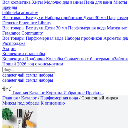
Вся косметика
Хиты
Молочко для ванны
Пена для ванн
Мисты 
Бренды
biblioteka aromatov
Все товары
Все духи
Наборы пробников
Духи 30 мл
Парфюмер
Demeter Fragrance Library
Все товары
Все духи
Духи 30 мл
Парфюмерная вода
Масляные
Fragrance Community
Все товары
Парфюмерная вода
Наборы пробников
Ароматы дл
Распродажа
Акции
Коллекции и коллабы
Коллекции
Подборки
Коллабы
Совместно с блогерами
«Зайчик
Новый 2026 год с конем-огнем
demeter
чай
семпл
наборы
demeter
чай
семпл
наборы
Главная
Каталог
Корзина
Избранное
Профиль
Главная
/
Каталог
/
Парфюмерная вода
/
Солнечный мираж
Миксы под образы
К описанию