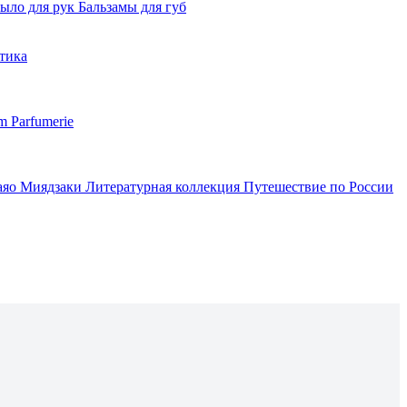
ыло для рук
Бальзамы для губ
тика
m Parfumerie
аяо Миядзаки
Литературная коллекция
Путешествие по России