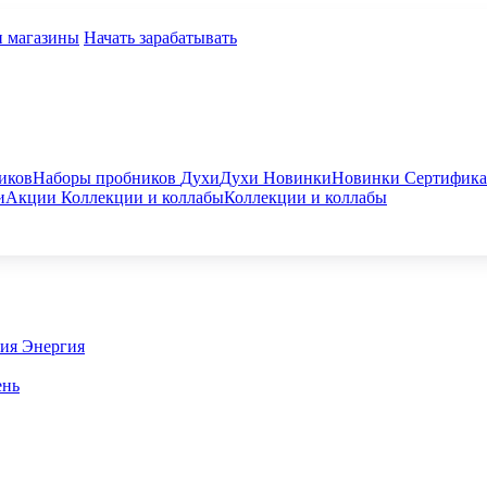
и магазины
Начать зарабатывать
иков
Наборы пробников
Духи
Духи
Новинки
Новинки
Сертифик
и
Акции
Коллекции и коллабы
Коллекции и коллабы
гия
Энергия
ень