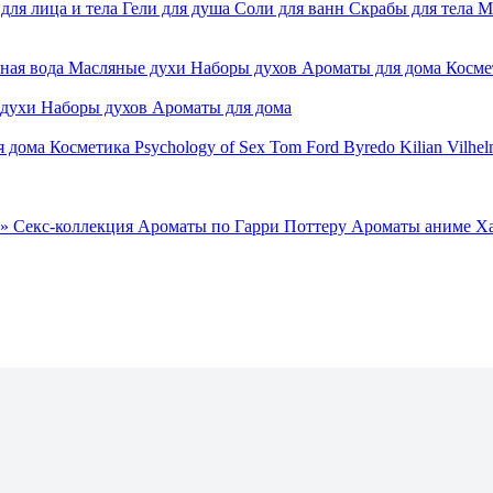
для лица и тела
Гели для душа
Соли для ванн
Скрабы для тела
М
ная вода
Масляные духи
Наборы духов
Ароматы для дома
Косме
 духи
Наборы духов
Ароматы для дома
я дома
Косметика
Psychology of Sex
Tom Ford
Byredo
Kilian
Vilhel
»
Секс-коллекция
Ароматы по Гарри Поттеру
Ароматы аниме Х