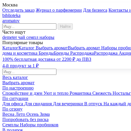
Москва
Отследить заказ
Журнал о парфюмерии
Для бизнеса
Контакты 
biblioteka
aromatov
Найти
Часто ищут
demeter
чай
семпл
наборы
Популярные товары
Каталог
Каталог
Выбрать аромат
Выбрать аромат
Наборы пробн
дома и косметика
Бренды
Бренды
Распродажа
Распродажа
Акци
100% бесплатная доставка от 2200 ₽ до ПВЗ
4-й продукт за 1 ₽
Весь каталог
Выбрать аромат
По настроению
Спокойствие и дзен
Уют и тепло
Романтика
Свежесть
Носталь
По ситуации
Для офиса
Для свидания
Для вечеринки
В отпуск
На каждый д
По сезону
Весна
Лето
Осень
Зима
Попробовать без риска
Семплы
Наборы пробников
В подарок