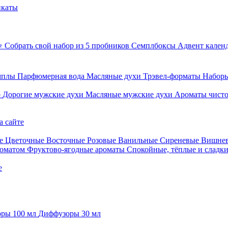
икаты
⭐ Собрать свой набор из 5 пробников
Семплбоксы
Адвент кален
мплы
Парфюмерная вода
Масляные духи
Трэвел-форматы
Наборы
о
Дорогие мужские духи
Масляные мужские духи
Ароматы чист
а сайте
е
Цветочные
Восточные
Розовые
Ванильные
Сиреневые
Вишне
роматом
Фруктово-ягодные ароматы
Спокойные, тёплые и сладк
е
ры 100 мл
Диффузоры 30 мл