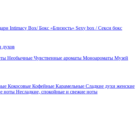
дари
Intimacy Box/ Бокс «Близость»
Sexy box / Секси бокс
 духов
оты
Необычные
Чувственные ароматы
Моноароматы
Музей
вые
Кокосовые
Кофейные
Карамельные
Сладкие духи женские
ие ноты
Несладкие, спокойные и свежие ноты