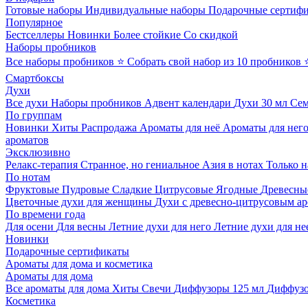
Готовые наборы
Индивидуальные наборы
Подарочные сертиф
Популярное
Бестселлеры
Новинки
Более стойкие
Со скидкой
Наборы пробников
Все наборы пробников
⭐ Собрать свой набор из 10 пробников
Смартбоксы
Духи
Все духи
Наборы пробников
Адвент календари
Духи 30 мл
Се
По группам
Новинки
Хиты
Распродажа
Ароматы для неё
Ароматы для нег
ароматов
Эксклюзивно
Релакс-терапия
Странное, но гениальное
Азия в нотах
Только н
По нотам
Фруктовые
Пудровые
Сладкие
Цитрусовые
Ягодные
Древесны
Цветочные духи для женщины
Духи с древесно-цитрусовым а
По времени года
Для осени
Для весны
Летние духи для него
Летние духи для не
Новинки
Подарочные сертификаты
Ароматы для дома и косметика
Ароматы для дома
Все ароматы для дома
Хиты
Свечи
Диффузоры 125 мл
Диффузо
Косметика