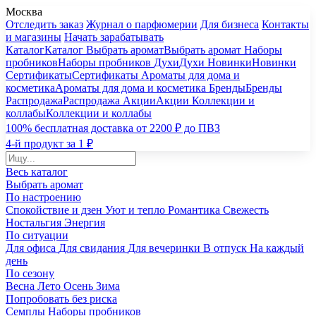
Москва
Отследить заказ
Журнал о парфюмерии
Для бизнеса
Контакты
и магазины
Начать зарабатывать
Каталог
Каталог
Выбрать аромат
Выбрать аромат
Наборы
пробников
Наборы пробников
Духи
Духи
Новинки
Новинки
Сертификаты
Сертификаты
Ароматы для дома и
косметика
Ароматы для дома и косметика
Бренды
Бренды
Распродажа
Распродажа
Акции
Акции
Коллекции и
коллабы
Коллекции и коллабы
100% бесплатная доставка от 2200 ₽ до ПВЗ
4-й продукт за 1 ₽
Весь каталог
Выбрать аромат
По настроению
Спокойствие и дзен
Уют и тепло
Романтика
Свежесть
Ностальгия
Энергия
По ситуации
Для офиса
Для свидания
Для вечеринки
В отпуск
На каждый
день
По сезону
Весна
Лето
Осень
Зима
Попробовать без риска
Семплы
Наборы пробников