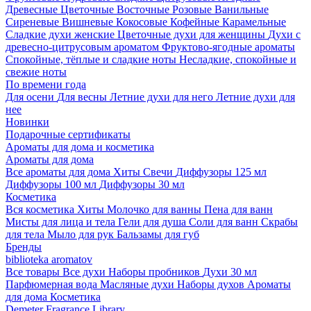
Древесные
Цветочные
Восточные
Розовые
Ванильные
Сиреневые
Вишневые
Кокосовые
Кофейные
Карамельные
Сладкие духи женские
Цветочные духи для женщины
Духи с
древесно-цитрусовым ароматом
Фруктово-ягодные ароматы
Спокойные, тёплые и сладкие ноты
Несладкие, спокойные и
свежие ноты
По времени года
Для осени
Для весны
Летние духи для него
Летние духи для
нее
Новинки
Подарочные сертификаты
Ароматы для дома и косметика
Ароматы для дома
Все ароматы для дома
Хиты
Свечи
Диффузоры 125 мл
Диффузоры 100 мл
Диффузоры 30 мл
Косметика
Вся косметика
Хиты
Молочко для ванны
Пена для ванн
Мисты для лица и тела
Гели для душа
Соли для ванн
Скрабы
для тела
Мыло для рук
Бальзамы для губ
Бренды
biblioteka aromatov
Все товары
Все духи
Наборы пробников
Духи 30 мл
Парфюмерная вода
Масляные духи
Наборы духов
Ароматы
для дома
Косметика
Demeter Fragrance Library