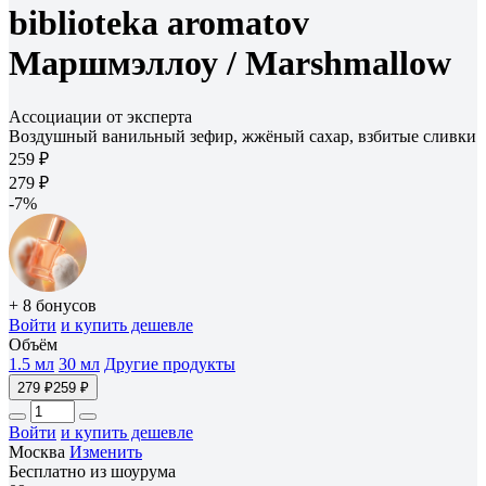
biblioteka aromatov
Маршмэллоу /
Marshmallow
Ассоциации от эксперта
Воздушный ванильный зефир, жжёный сахар, взбитые сливки
259 ₽
279 ₽
-7%
+ 8 бонусов
Войти
и купить дешевле
Объём
1.5 мл
30 мл
Другие продукты
279 ₽
259 ₽
Войти
и купить дешевле
Москва
Изменить
Бесплатно из шоурума