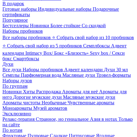
В подарок
Готовые наборы
Индивидуальные наборы
Подарочные
сертификаты
Популярное
Бестселлеры
Новинки
Более стойкие
Со скидкой
Наборы пробников
Все наборы пробников
⭐ Собрать свой набор из 10 пробников
⭐ Собрать свой набор из 5 пробников
Семплбоксы
Адвент
календари
Intimacy Box/ Бокс «Близость»
Sexy box / Секси
бокс
Смартбоксы
Духи
Все духи
Наборы пробников
Адвент календари
Духи 30 мл
Семплы
Парфюмерная вода
Масляные духи
Трэвел-форматы
Наборы духов
По группам
Новинки
Хиты
Распродажа
Ароматы для неё
Ароматы для
него
Дорогие мужские духи
Масляные мужские духи
Ароматы чистоты
Необычные
Чувственные ароматы
Моноароматы
Музей ароматов
Эксклюзивно
Релакс-терапия
Странное, но гениальное
Азия в нотах
Только
на сайте
По нотам
Фруктовые
Пудровые
Сладкие
Цитрусовые
Ягодные