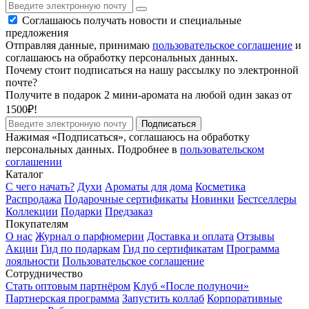
Соглашаюсь получать новости и специальные
предложения
Отправляя данные, принимаю
пользовательское соглашение
и
соглашаюсь на обработку персональных данных.
Почему стоит подписаться на нашу рассылку по электронной
почте?
Получите в подарок 2 мини-аромата на любой один заказ от
1500₽!
Подписаться
Нажимая «Подписаться», соглашаюсь на обработку
персональных данных. Подробнее в
пользовательском
соглашении
Каталог
С чего начать?
Духи
Ароматы для дома
Косметика
Распродажа
Подарочные сертификаты
Новинки
Бестселлеры
Коллекции
Подарки
Предзаказ
Покупателям
О нас
Журнал о парфюмерии
Доставка и оплата
Отзывы
Акции
Гид по подаркам
Гид по сертификатам
Программа
лояльности
Пользовательское соглашение
Сотрудничество
Стать оптовым партнёром
Клуб «После полуночи»
Партнерская программа
Запустить коллаб
Корпоративные