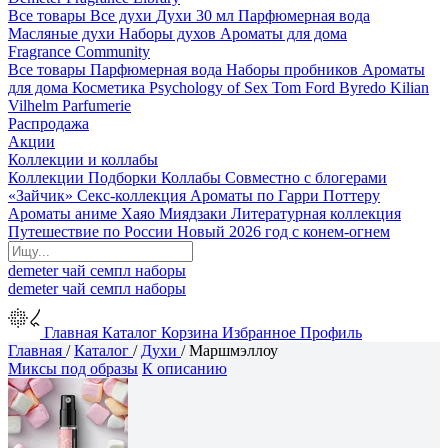
Все товары
Все духи
Духи 30 мл
Парфюмерная вода
Масляные духи
Наборы духов
Ароматы для дома
Fragrance Community
Все товары
Парфюмерная вода
Наборы пробников
Ароматы
для дома
Косметика
Psychology of Sex
Tom Ford
Byredo
Kilian
Vilhelm Parfumerie
Распродажа
Акции
Коллекции и коллабы
Коллекции
Подборки
Коллабы
Совместно с блогерами
«Зайчик»
Секс-коллекция
Ароматы по Гарри Поттеру
Ароматы аниме Хаяо Миядзаки
Литературная коллекция
Путешествие по России
Новый 2026 год с конем-огнем
demeter
чай
семпл
наборы
demeter
чай
семпл
наборы
Главная
Каталог
Корзина
Избранное
Профиль
Главная
/
Каталог
/
Духи
/
Маршмэллоу
Миксы под образы
К описанию