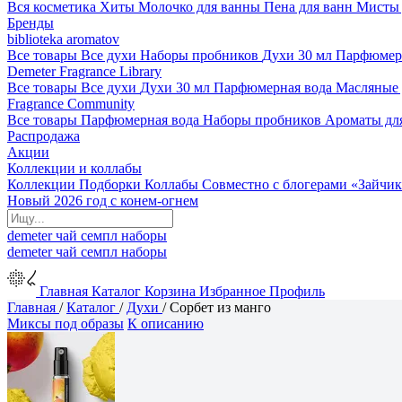
Вся косметика
Хиты
Молочко для ванны
Пена для ванн
Мисты 
Бренды
biblioteka aromatov
Все товары
Все духи
Наборы пробников
Духи 30 мл
Парфюмер
Demeter Fragrance Library
Все товары
Все духи
Духи 30 мл
Парфюмерная вода
Масляные
Fragrance Community
Все товары
Парфюмерная вода
Наборы пробников
Ароматы дл
Распродажа
Акции
Коллекции и коллабы
Коллекции
Подборки
Коллабы
Совместно с блогерами
«Зайчик
Новый 2026 год с конем-огнем
demeter
чай
семпл
наборы
demeter
чай
семпл
наборы
Главная
Каталог
Корзина
Избранное
Профиль
Главная
/
Каталог
/
Духи
/
Сорбет из манго
Миксы под образы
К описанию