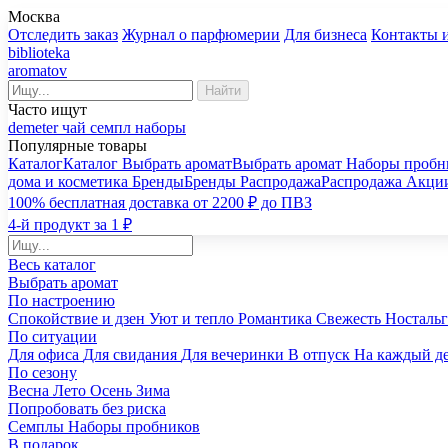
Москва
Отследить заказ
Журнал о парфюмерии
Для бизнеса
Контакты 
biblioteka
aromatov
Найти
Часто ищут
demeter
чай
семпл
наборы
Популярные товары
Каталог
Каталог
Выбрать аромат
Выбрать аромат
Наборы пробн
дома и косметика
Бренды
Бренды
Распродажа
Распродажа
Акци
100% бесплатная доставка от 2200 ₽ до ПВЗ
4-й продукт за 1 ₽
Весь каталог
Выбрать аромат
По настроению
Спокойствие и дзен
Уют и тепло
Романтика
Свежесть
Носталь
По ситуации
Для офиса
Для свидания
Для вечеринки
В отпуск
На каждый д
По сезону
Весна
Лето
Осень
Зима
Попробовать без риска
Семплы
Наборы пробников
В подарок