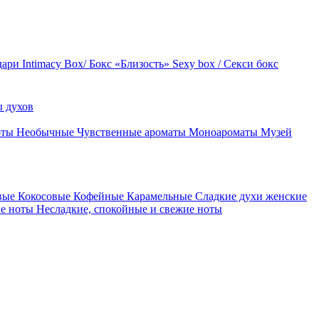
дари
Intimacy Box/ Бокс «Близость»
Sexy box / Секси бокс
 духов
оты
Необычные
Чувственные ароматы
Моноароматы
Музей
вые
Кокосовые
Кофейные
Карамельные
Сладкие духи женские
ие ноты
Несладкие, спокойные и свежие ноты