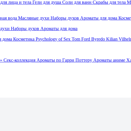
для лица и тела
Гели для душа
Соли для ванн
Скрабы для тела
М
ная вода
Масляные духи
Наборы духов
Ароматы для дома
Косме
 духи
Наборы духов
Ароматы для дома
я дома
Косметика
Psychology of Sex
Tom Ford
Byredo
Kilian
Vilhel
»
Секс-коллекция
Ароматы по Гарри Поттеру
Ароматы аниме Х