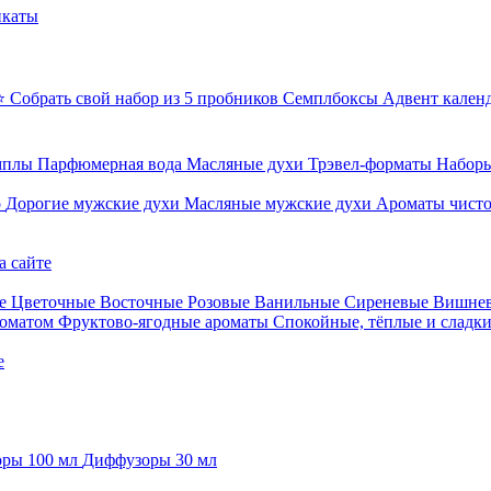
икаты
⭐ Собрать свой набор из 5 пробников
Семплбоксы
Адвент кален
мплы
Парфюмерная вода
Масляные духи
Трэвел-форматы
Наборы
о
Дорогие мужские духи
Масляные мужские духи
Ароматы чист
а сайте
е
Цветочные
Восточные
Розовые
Ванильные
Сиреневые
Вишне
роматом
Фруктово-ягодные ароматы
Спокойные, тёплые и сладк
е
ры 100 мл
Диффузоры 30 мл