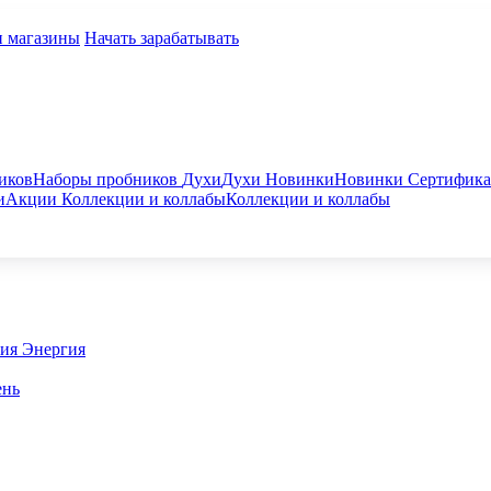
и магазины
Начать зарабатывать
иков
Наборы пробников
Духи
Духи
Новинки
Новинки
Сертифик
и
Акции
Коллекции и коллабы
Коллекции и коллабы
гия
Энергия
ень