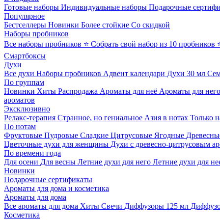
Готовые наборы
Индивидуальные наборы
Подарочные сертиф
Популярное
Бестселлеры
Новинки
Более стойкие
Со скидкой
Наборы пробников
Все наборы пробников
⭐ Собрать свой набор из 10 пробников
Смартбоксы
Духи
Все духи
Наборы пробников
Адвент календари
Духи 30 мл
Се
По группам
Новинки
Хиты
Распродажа
Ароматы для неё
Ароматы для нег
ароматов
Эксклюзивно
Релакс-терапия
Странное, но гениальное
Азия в нотах
Только н
По нотам
Фруктовые
Пудровые
Сладкие
Цитрусовые
Ягодные
Древесны
Цветочные духи для женщины
Духи с древесно-цитрусовым а
По времени года
Для осени
Для весны
Летние духи для него
Летние духи для не
Новинки
Подарочные сертификаты
Ароматы для дома и косметика
Ароматы для дома
Все ароматы для дома
Хиты
Свечи
Диффузоры 125 мл
Диффузо
Косметика