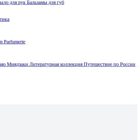
ыло для рук
Бальзамы для губ
тика
m Parfumerie
аяо Миядзаки
Литературная коллекция
Путешествие по России