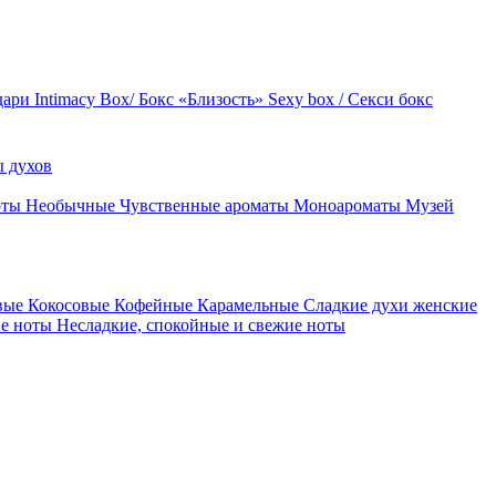
дари
Intimacy Box/ Бокс «Близость»
Sexy box / Секси бокс
 духов
оты
Необычные
Чувственные ароматы
Моноароматы
Музей
вые
Кокосовые
Кофейные
Карамельные
Сладкие духи женские
ие ноты
Несладкие, спокойные и свежие ноты