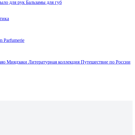
ыло для рук
Бальзамы для губ
тика
m Parfumerie
аяо Миядзаки
Литературная коллекция
Путешествие по России