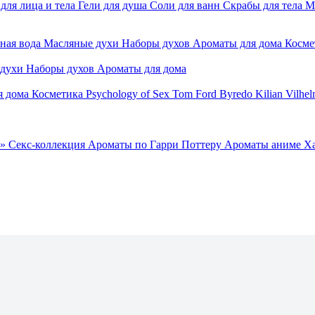
для лица и тела
Гели для душа
Соли для ванн
Скрабы для тела
М
ная вода
Масляные духи
Наборы духов
Ароматы для дома
Косме
 духи
Наборы духов
Ароматы для дома
я дома
Косметика
Psychology of Sex
Tom Ford
Byredo
Kilian
Vilhel
»
Секс-коллекция
Ароматы по Гарри Поттеру
Ароматы аниме Х