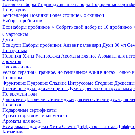
Готовые наборы
Индивидуальные наборы
Подарочные сертиф
Популярное
Бестселлеры
Новинки
Более стойкие
Со скидкой
Наборы пробников
Все наборы пробников
⭐ Собрать свой набор из 10 пробников
Смартбоксы
Духи
Все духи
Наборы пробников
Адвент календари
Духи 30 мл
Се
По группам
Новинки
Хиты
Распродажа
Ароматы для неё
Ароматы для нег
ароматов
Эксклюзивно
Релакс-терапия
Странное, но гениальное
Азия в нотах
Только н
По нотам
Фруктовые
Пудровые
Сладкие
Цитрусовые
Ягодные
Древесны
Цветочные духи для женщины
Духи с древесно-цитрусовым а
По времени года
Для осени
Для весны
Летние духи для него
Летние духи для не
Новинки
Подарочные сертификаты
Ароматы для дома и косметика
Ароматы для дома
Все ароматы для дома
Хиты
Свечи
Диффузоры 125 мл
Диффузо
Косметика