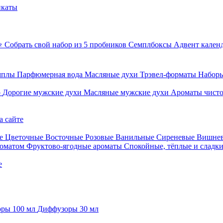
икаты
⭐ Собрать свой набор из 5 пробников
Семплбоксы
Адвент кален
мплы
Парфюмерная вода
Масляные духи
Трэвел-форматы
Наборы
о
Дорогие мужские духи
Масляные мужские духи
Ароматы чист
а сайте
е
Цветочные
Восточные
Розовые
Ванильные
Сиреневые
Вишне
роматом
Фруктово-ягодные ароматы
Спокойные, тёплые и сладк
е
ры 100 мл
Диффузоры 30 мл