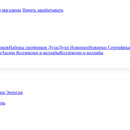
и магазины
Начать зарабатывать
иков
Наборы пробников
Духи
Духи
Новинки
Новинки
Сертифик
и
Акции
Коллекции и коллабы
Коллекции и коллабы
гия
Энергия
ень