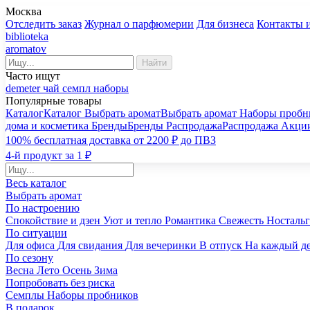
Москва
Отследить заказ
Журнал о парфюмерии
Для бизнеса
Контакты 
biblioteka
aromatov
Найти
Часто ищут
demeter
чай
семпл
наборы
Популярные товары
Каталог
Каталог
Выбрать аромат
Выбрать аромат
Наборы пробн
дома и косметика
Бренды
Бренды
Распродажа
Распродажа
Акци
100% бесплатная доставка от 2200 ₽ до ПВЗ
4-й продукт за 1 ₽
Весь каталог
Выбрать аромат
По настроению
Спокойствие и дзен
Уют и тепло
Романтика
Свежесть
Носталь
По ситуации
Для офиса
Для свидания
Для вечеринки
В отпуск
На каждый д
По сезону
Весна
Лето
Осень
Зима
Попробовать без риска
Семплы
Наборы пробников
В подарок