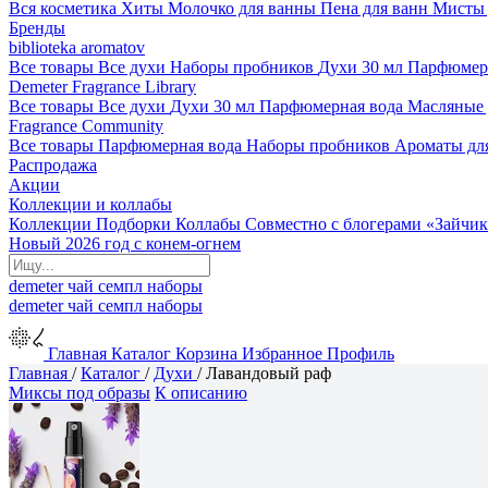
Вся косметика
Хиты
Молочко для ванны
Пена для ванн
Мисты 
Бренды
biblioteka aromatov
Все товары
Все духи
Наборы пробников
Духи 30 мл
Парфюмер
Demeter Fragrance Library
Все товары
Все духи
Духи 30 мл
Парфюмерная вода
Масляные
Fragrance Community
Все товары
Парфюмерная вода
Наборы пробников
Ароматы дл
Распродажа
Акции
Коллекции и коллабы
Коллекции
Подборки
Коллабы
Совместно с блогерами
«Зайчик
Новый 2026 год с конем-огнем
demeter
чай
семпл
наборы
demeter
чай
семпл
наборы
Главная
Каталог
Корзина
Избранное
Профиль
Главная
/
Каталог
/
Духи
/
Лавандовый раф
Миксы под образы
К описанию