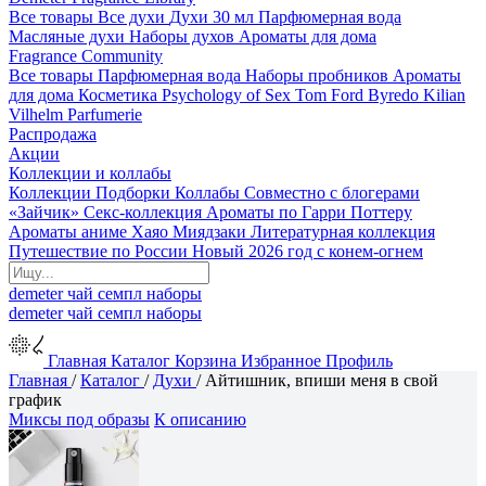
Все товары
Все духи
Духи 30 мл
Парфюмерная вода
Масляные духи
Наборы духов
Ароматы для дома
Fragrance Community
Все товары
Парфюмерная вода
Наборы пробников
Ароматы
для дома
Косметика
Psychology of Sex
Tom Ford
Byredo
Kilian
Vilhelm Parfumerie
Распродажа
Акции
Коллекции и коллабы
Коллекции
Подборки
Коллабы
Совместно с блогерами
«Зайчик»
Секс-коллекция
Ароматы по Гарри Поттеру
Ароматы аниме Хаяо Миядзаки
Литературная коллекция
Путешествие по России
Новый 2026 год с конем-огнем
demeter
чай
семпл
наборы
demeter
чай
семпл
наборы
Главная
Каталог
Корзина
Избранное
Профиль
Главная
/
Каталог
/
Духи
/
Айтишник, впиши меня в свой
график
Миксы под образы
К описанию