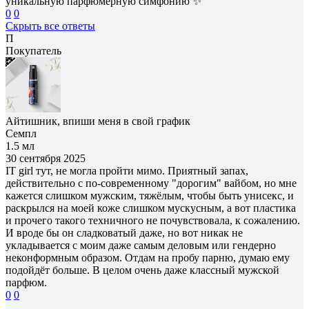
уникальную парфюмерную симфонию ✨
0
0
Скрыть все ответы
П
Покупатель
Айтишник, впиши меня в свой график
Семпл
1.5 мл
30 сентября 2025
IT girl тут, не могла пройти мимо. Приятный запах,
действительно с по-современному "дорогим" вайбом, но мне
кажется слишком мужским, тяжёлым, чтобы быть унисекс, и
раскрылся на моей коже слишком мускусным, а вот пластика
и прочего такого техничного не почувствовала, к сожалению.
И вроде бы он сладковатый даже, но вот никак не
укладывается с моим даже самым деловым или гендерно
неконформным образом. Отдам на пробу парню, думаю ему
подойдёт больше. В целом очень даже классный мужской
парфюм.
0
0