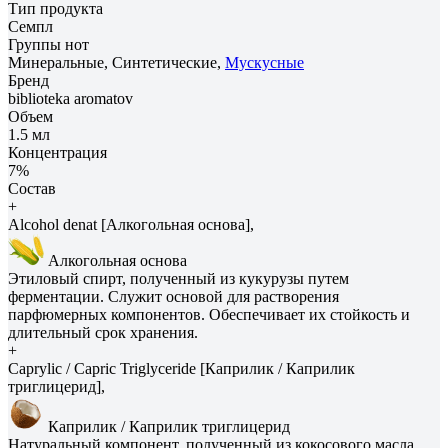
Тип продукта
Семпл
Группы нот
Минеральные, Синтетические,
Мускусные
Бренд
biblioteka aromatov
Объем
1.5 мл
Концентрация
7%
Состав
+
Alcohol denat [Алкогольная основа],
Алкогольная основа
Этиловый спирт, полученный из кукурузы путем
ферментации. Служит основой для растворения
парфюмерных компонентов. Обеспечивает их стойкость и
длительный срок хранения.
+
Caprylic / Capric Triglyceride [Каприлик / Каприлик
триглицерид],
Каприлик / Каприлик триглицерид
Натуральный компонент, полученный из кокосового масла.