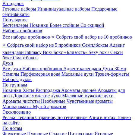
В подарок
Готовые наборы
Индивидуальные наборы
Подарочные
сертификаты
Популярное
Бестселлеры
Новинки
Более стойкие
Со скидкой
Наборы пробников
Все наборы пробников
⭐ Собрать свой набор из 10 пробников
⭐ Собрать свой набор из 5 пробников
Семплбоксы
Адвент
календари
Intimacy Box/ Бокс «Близость»
Sexy box / Секси
бокс
Смартбоксы
Духи
Все духи
Наборы пробников
Адвент календари
Духи 30 мл
Семплы
Парфюмерная вода
Масляные духи
Трэвел-форматы
Наборы духов
По группам
Новинки
Хиты
Распродажа
Ароматы для неё
Ароматы для
него
Дорогие мужские духи
Масляные мужские духи
Ароматы чистоты
Необычные
Чувственные ароматы
Моноароматы
Музей ароматов
Эксклюзивно
Релакс-терапия
Странное, но гениальное
Азия в нотах
Только
на сайте
По нотам
Фруктовые
Пудровые
Сладкие
Цитрусовые
Ягодные