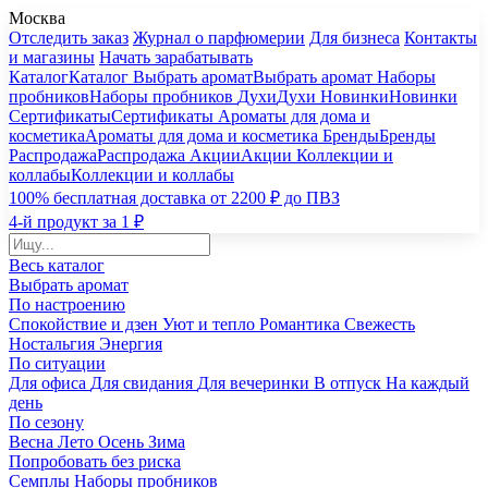
Москва
Отследить заказ
Журнал о парфюмерии
Для бизнеса
Контакты
и магазины
Начать зарабатывать
Каталог
Каталог
Выбрать аромат
Выбрать аромат
Наборы
пробников
Наборы пробников
Духи
Духи
Новинки
Новинки
Сертификаты
Сертификаты
Ароматы для дома и
косметика
Ароматы для дома и косметика
Бренды
Бренды
Распродажа
Распродажа
Акции
Акции
Коллекции и
коллабы
Коллекции и коллабы
100% бесплатная доставка от 2200 ₽ до ПВЗ
4-й продукт за 1 ₽
Весь каталог
Выбрать аромат
По настроению
Спокойствие и дзен
Уют и тепло
Романтика
Свежесть
Ностальгия
Энергия
По ситуации
Для офиса
Для свидания
Для вечеринки
В отпуск
На каждый
день
По сезону
Весна
Лето
Осень
Зима
Попробовать без риска
Семплы
Наборы пробников