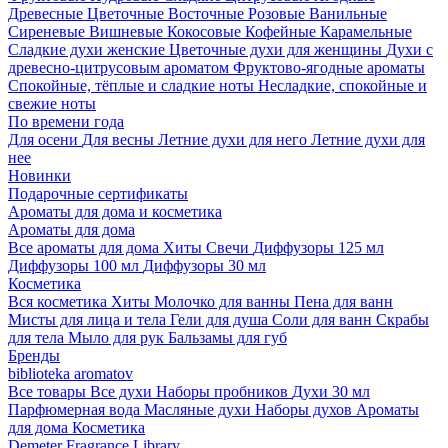
Древесные
Цветочные
Восточные
Розовые
Ванильные
Сиреневые
Вишневые
Кокосовые
Кофейные
Карамельные
Сладкие духи женские
Цветочные духи для женщины
Духи с
древесно-цитрусовым ароматом
Фруктово-ягодные ароматы
Спокойные, тёплые и сладкие ноты
Несладкие, спокойные и
свежие ноты
По времени года
Для осени
Для весны
Летние духи для него
Летние духи для
нее
Новинки
Подарочные сертификаты
Ароматы для дома и косметика
Ароматы для дома
Все ароматы для дома
Хиты
Свечи
Диффузоры 125 мл
Диффузоры 100 мл
Диффузоры 30 мл
Косметика
Вся косметика
Хиты
Молочко для ванны
Пена для ванн
Мисты для лица и тела
Гели для душа
Соли для ванн
Скрабы
для тела
Мыло для рук
Бальзамы для губ
Бренды
biblioteka aromatov
Все товары
Все духи
Наборы пробников
Духи 30 мл
Парфюмерная вода
Масляные духи
Наборы духов
Ароматы
для дома
Косметика
Demeter Fragrance Library