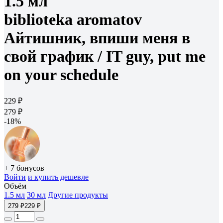
1.5 мл
biblioteka aromatov
Айтишник, впиши меня в
свой график /
IT guy, put me
on your schedule
229 ₽
279 ₽
-18%
+ 7 бонусов
Войти
и купить дешевле
Объём
1.5 мл
30 мл
Другие продукты
279 ₽
229 ₽