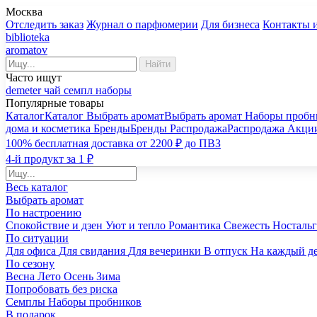
Москва
Отследить заказ
Журнал о парфюмерии
Для бизнеса
Контакты 
biblioteka
aromatov
Найти
Часто ищут
demeter
чай
семпл
наборы
Популярные товары
Каталог
Каталог
Выбрать аромат
Выбрать аромат
Наборы пробн
дома и косметика
Бренды
Бренды
Распродажа
Распродажа
Акци
100% бесплатная доставка от 2200 ₽ до ПВЗ
4-й продукт за 1 ₽
Весь каталог
Выбрать аромат
По настроению
Спокойствие и дзен
Уют и тепло
Романтика
Свежесть
Носталь
По ситуации
Для офиса
Для свидания
Для вечеринки
В отпуск
На каждый д
По сезону
Весна
Лето
Осень
Зима
Попробовать без риска
Семплы
Наборы пробников
В подарок