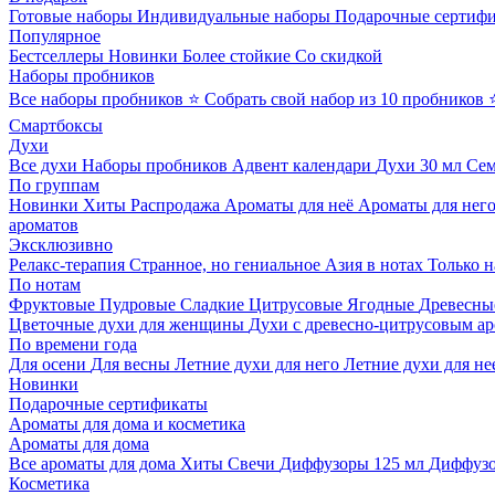
Готовые наборы
Индивидуальные наборы
Подарочные сертиф
Популярное
Бестселлеры
Новинки
Более стойкие
Со скидкой
Наборы пробников
Все наборы пробников
⭐ Собрать свой набор из 10 пробников
Смартбоксы
Духи
Все духи
Наборы пробников
Адвент календари
Духи 30 мл
Се
По группам
Новинки
Хиты
Распродажа
Ароматы для неё
Ароматы для нег
ароматов
Эксклюзивно
Релакс-терапия
Странное, но гениальное
Азия в нотах
Только н
По нотам
Фруктовые
Пудровые
Сладкие
Цитрусовые
Ягодные
Древесны
Цветочные духи для женщины
Духи с древесно-цитрусовым а
По времени года
Для осени
Для весны
Летние духи для него
Летние духи для не
Новинки
Подарочные сертификаты
Ароматы для дома и косметика
Ароматы для дома
Все ароматы для дома
Хиты
Свечи
Диффузоры 125 мл
Диффузо
Косметика