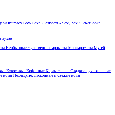
дари
Intimacy Box/ Бокс «Близость»
Sexy box / Секси бокс
 духов
оты
Необычные
Чувственные ароматы
Моноароматы
Музей
вые
Кокосовые
Кофейные
Карамельные
Сладкие духи женские
ие ноты
Несладкие, спокойные и свежие ноты