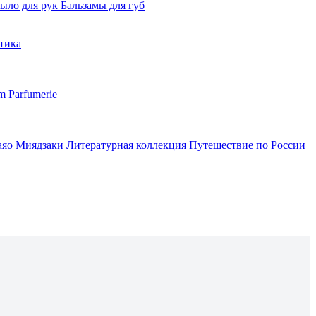
ыло для рук
Бальзамы для губ
тика
m Parfumerie
аяо Миядзаки
Литературная коллекция
Путешествие по России