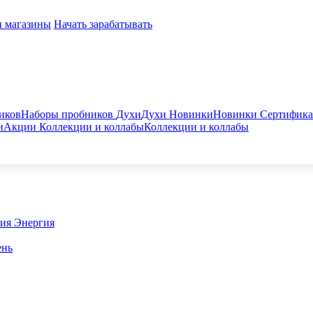
и магазины
Начать зарабатывать
иков
Наборы пробников
Духи
Духи
Новинки
Новинки
Сертифик
и
Акции
Коллекции и коллабы
Коллекции и коллабы
гия
Энергия
ень