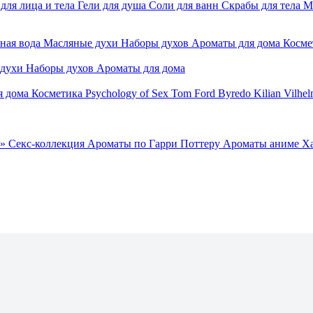
для лица и тела
Гели для душа
Соли для ванн
Скрабы для тела
М
ная вода
Масляные духи
Наборы духов
Ароматы для дома
Косме
 духи
Наборы духов
Ароматы для дома
я дома
Косметика
Psychology of Sex
Tom Ford
Byredo
Kilian
Vilhel
»
Секс-коллекция
Ароматы по Гарри Поттеру
Ароматы аниме Х