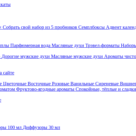
икаты
⭐ Собрать свой набор из 5 пробников
Семплбоксы
Адвент кален
мплы
Парфюмерная вода
Масляные духи
Трэвел-форматы
Наборы
о
Дорогие мужские духи
Масляные мужские духи
Ароматы чист
а сайте
е
Цветочные
Восточные
Розовые
Ванильные
Сиреневые
Вишне
роматом
Фруктово-ягодные ароматы
Спокойные, тёплые и сладк
е
ры 100 мл
Диффузоры 30 мл