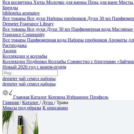
Вся косметика
Хиты
Молочко для ванны
Пена для ванн
Мисты 
Бренды
biblioteka aromatov
Все товары
Все духи
Наборы пробников
Духи 30 мл
Парфюмер
Demeter Fragrance Library
Все товары
Все духи
Духи 30 мл
Парфюмерная вода
Масляные
Fragrance Community
Все товары
Парфюмерная вода
Наборы пробников
Ароматы дл
Распродажа
Акции
Коллекции и коллабы
Коллекции
Подборки
Коллабы
Совместно с блогерами
«Зайчик
Новый 2026 год с конем-огнем
demeter
чай
семпл
наборы
demeter
чай
семпл
наборы
Главная
Каталог
Корзина
Избранное
Профиль
Главная
/
Каталог
/
Духи
/
Трава
Миксы под образы
К описанию