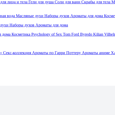
для лица и тела
Гели для душа
Соли для ванн
Скрабы для тела
М
ная вода
Масляные духи
Наборы духов
Ароматы для дома
Косме
 духи
Наборы духов
Ароматы для дома
я дома
Косметика
Psychology of Sex
Tom Ford
Byredo
Kilian
Vilhel
»
Секс-коллекция
Ароматы по Гарри Поттеру
Ароматы аниме Х