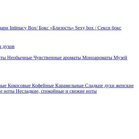
дари
Intimacy Box/ Бокс «Близость»
Sexy box / Секси бокс
 духов
оты
Необычные
Чувственные ароматы
Моноароматы
Музей
вые
Кокосовые
Кофейные
Карамельные
Сладкие духи женские
ие ноты
Несладкие, спокойные и свежие ноты