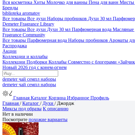
Вся косметика
Хиты
Молочко для ванны
Пена для ванн
Мисты 
Бренды
biblioteka aromatov
Все товары
Все духи
Наборы пробников
Духи 30 мл
Парфюмер
Demeter Fragrance Library
Все товары
Все духи
Духи 30 мл
Парфюмерная вода
Масляные
Fragrance Community
Все товары
Парфюмерная вода
Наборы пробников
Ароматы дл
Распродажа
Акции
Коллекции и коллабы
Коллекции
Подборки
Коллабы
Совместно с блогерами
«Зайчик
Новый 2026 год с конем-огнем
demeter
чай
семпл
наборы
demeter
чай
семпл
наборы
Главная
Каталог
Корзина
Избранное
Профиль
Главная
/
Каталог
/
Духи
/
Джордж
Миксы под образы
К описанию
Нет в наличии
Посмотрите
похожие варианты