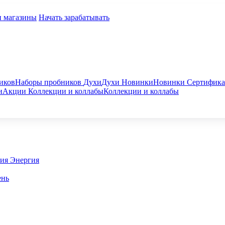
и магазины
Начать зарабатывать
иков
Наборы пробников
Духи
Духи
Новинки
Новинки
Сертифик
и
Акции
Коллекции и коллабы
Коллекции и коллабы
гия
Энергия
ень