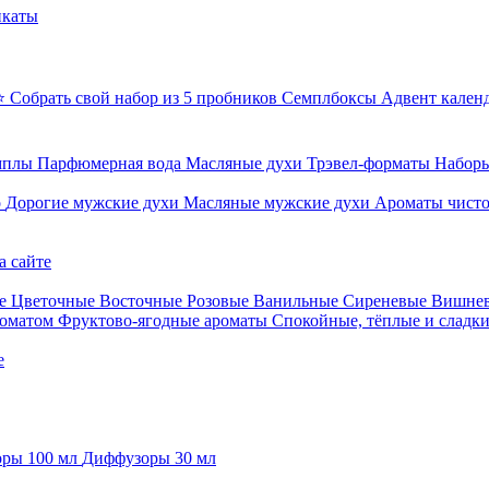
икаты
⭐ Собрать свой набор из 5 пробников
Семплбоксы
Адвент кален
мплы
Парфюмерная вода
Масляные духи
Трэвел-форматы
Наборы
о
Дорогие мужские духи
Масляные мужские духи
Ароматы чист
а сайте
е
Цветочные
Восточные
Розовые
Ванильные
Сиреневые
Вишне
роматом
Фруктово-ягодные ароматы
Спокойные, тёплые и сладк
е
ры 100 мл
Диффузоры 30 мл