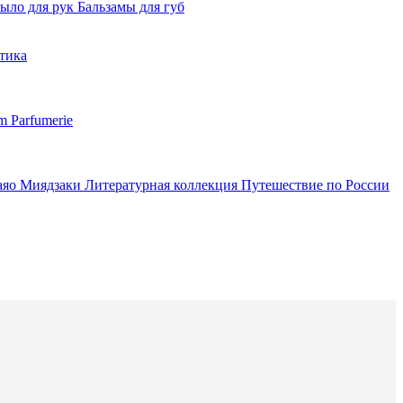
ыло для рук
Бальзамы для губ
тика
m Parfumerie
аяо Миядзаки
Литературная коллекция
Путешествие по России