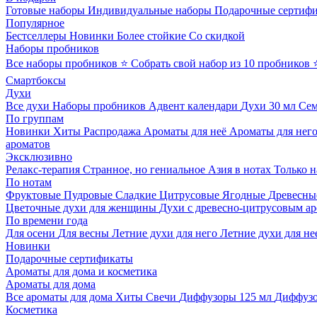
Готовые наборы
Индивидуальные наборы
Подарочные сертиф
Популярное
Бестселлеры
Новинки
Более стойкие
Со скидкой
Наборы пробников
Все наборы пробников
⭐ Собрать свой набор из 10 пробников
Смартбоксы
Духи
Все духи
Наборы пробников
Адвент календари
Духи 30 мл
Се
По группам
Новинки
Хиты
Распродажа
Ароматы для неё
Ароматы для нег
ароматов
Эксклюзивно
Релакс-терапия
Странное, но гениальное
Азия в нотах
Только н
По нотам
Фруктовые
Пудровые
Сладкие
Цитрусовые
Ягодные
Древесны
Цветочные духи для женщины
Духи с древесно-цитрусовым а
По времени года
Для осени
Для весны
Летние духи для него
Летние духи для не
Новинки
Подарочные сертификаты
Ароматы для дома и косметика
Ароматы для дома
Все ароматы для дома
Хиты
Свечи
Диффузоры 125 мл
Диффузо
Косметика