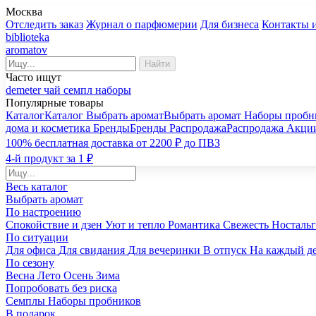
Москва
Отследить заказ
Журнал о парфюмерии
Для бизнеса
Контакты 
biblioteka
aromatov
Найти
Часто ищут
demeter
чай
семпл
наборы
Популярные товары
Каталог
Каталог
Выбрать аромат
Выбрать аромат
Наборы пробн
дома и косметика
Бренды
Бренды
Распродажа
Распродажа
Акци
100% бесплатная доставка от 2200 ₽ до ПВЗ
4-й продукт за 1 ₽
Весь каталог
Выбрать аромат
По настроению
Спокойствие и дзен
Уют и тепло
Романтика
Свежесть
Носталь
По ситуации
Для офиса
Для свидания
Для вечеринки
В отпуск
На каждый д
По сезону
Весна
Лето
Осень
Зима
Попробовать без риска
Семплы
Наборы пробников
В подарок