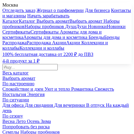
Москва
Отследить заказ
Журнал о парфюмерии
Для бизнеса
Контакты
и магазины
Начать зарабатывать
Каталог
Каталог
Выбрать аромат
Выбрать аромат
Наборы
пробников
Наборы пробников
Духи
Духи
Новинки
Новинки
Сертификаты
Сертификаты
Ароматы для дома и
косметика
Ароматы для дома и косметика
Бренды
Бренды
Распродажа
Распродажа
Акции
Акции
Коллекции и
коллабы
Коллекции и коллабы
100% бесплатная доставка от 2200 ₽ до ПВЗ
4-й продукт за 1 ₽
Весь каталог
Выбрать аромат
По настроению
Спокойствие и дзен
Уют и тепло
Романтика
Свежесть
Ностальгия
Энергия
По ситуации
Для офиса
Для свидания
Для вечеринки
В отпуск
На каждый
день
По сезону
Весна
Лето
Осень
Зима
Попробовать без риска
Семплы
Наборы пробников