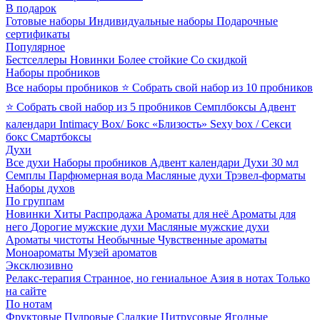
В подарок
Готовые наборы
Индивидуальные наборы
Подарочные
сертификаты
Популярное
Бестселлеры
Новинки
Более стойкие
Со скидкой
Наборы пробников
Все наборы пробников
⭐ Собрать свой набор из 10 пробников
⭐ Собрать свой набор из 5 пробников
Семплбоксы
Адвент
календари
Intimacy Box/ Бокс «Близость»
Sexy box / Секси
бокс
Смартбоксы
Духи
Все духи
Наборы пробников
Адвент календари
Духи 30 мл
Семплы
Парфюмерная вода
Масляные духи
Трэвел-форматы
Наборы духов
По группам
Новинки
Хиты
Распродажа
Ароматы для неё
Ароматы для
него
Дорогие мужские духи
Масляные мужские духи
Ароматы чистоты
Необычные
Чувственные ароматы
Моноароматы
Музей ароматов
Эксклюзивно
Релакс-терапия
Странное, но гениальное
Азия в нотах
Только
на сайте
По нотам
Фруктовые
Пудровые
Сладкие
Цитрусовые
Ягодные