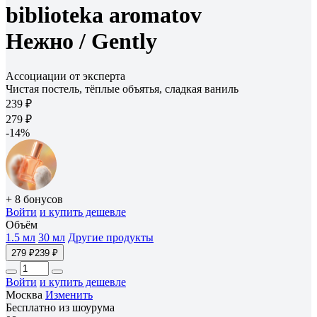
biblioteka aromatov
Нежно /
Gently
Ассоциации от эксперта
Чистая постель, тёплые объятья, сладкая ваниль
239 ₽
279 ₽
-14%
+ 8 бонусов
Войти
и купить дешевле
Объём
1.5 мл
30 мл
Другие продукты
279 ₽
239 ₽
Войти
и купить дешевле
Москва
Изменить
Бесплатно из шоурума