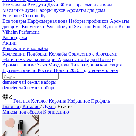
Все товары
Все духи
Духи 30 мл
Парфюмерная вода
Масляные духи
Наборы духов
Ароматы для дома
Fragrance Community
Все товары
Парфюмерная вода
Наборы пробников
Ароматы
для дома
Косметика
Psychology of Sex
Tom Ford
Byredo
Kilian
Vilhelm Parfumerie
Распродажа
Акции
Коллекции и коллабы
Коллекции
Подборки
Коллабы
Совместно с блогерами
«Зайчик»
Секс-коллекция
Ароматы по Гарри Поттеру
Ароматы аниме Хаяо Миядзаки
Литературная коллекция
Путешествие по России
Новый 2026 год с конем-огнем
demeter
чай
семпл
наборы
demeter
чай
семпл
наборы
Главная
Каталог
Корзина
Избранное
Профиль
Главная
/
Каталог
/
Духи
/
Нежно
Миксы под образы
К описанию