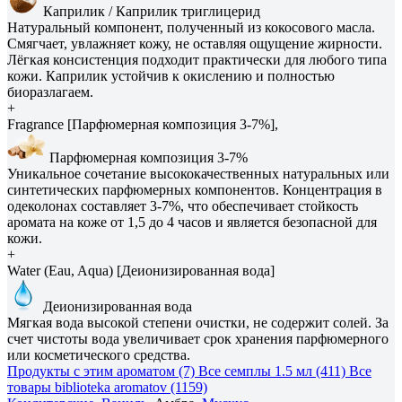
Каприлик / Каприлик триглицерид
Натуральный компонент, полученный из кокосового масла.
Смягчает, увлажняет кожу, не оставляя ощущение жирности.
Лёгкая консистенция подходит практически для любого типа
кожи. Каприлик устойчив к окислению и полностью
биоразлагаем.
+
Fragrance [Парфюмерная композиция 3-7%],
Парфюмерная композиция 3-7%
Уникальное сочетание высококачественных натуральных или
синтетических парфюмерных компонентов. Концентрация в
одеколонах составляет 3-7%, что обеспечивает стойкость
аромата на коже от 1,5 до 4 часов и является безопасной для
кожи.
+
Water (Eau, Aqua) [Деионизированная вода]
Деионизированная вода
Мягкая вода высокой степени очистки, не содержит солей. За
счет чистоты вода увеличивает срок хранения парфюмерного
или косметического средства.
Продукты с этим ароматом (7)
Все семплы 1.5 мл (411)
Все
товары biblioteka aromatov (1159)