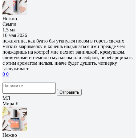
Нежно
Семпл
1.5 мл
16 мая 2026
нежнятина, как будто бы уткнулся носом в горсть свежих
мягких маршмелоу и хочешь надышаться ими прежде чем
поджаришь на костре! мне пахнет ванилькой, кремушком,
сливочками и немного мускосом или амброй, перебарщивать
с этим ароматом нельзя, иначе будет душить, четверку
заслуживает
0
0
Отправить
МЛ
Мира Л.
Нежно