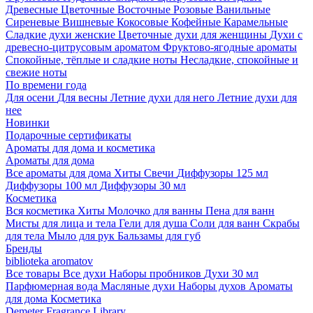
Древесные
Цветочные
Восточные
Розовые
Ванильные
Сиреневые
Вишневые
Кокосовые
Кофейные
Карамельные
Сладкие духи женские
Цветочные духи для женщины
Духи с
древесно-цитрусовым ароматом
Фруктово-ягодные ароматы
Спокойные, тёплые и сладкие ноты
Несладкие, спокойные и
свежие ноты
По времени года
Для осени
Для весны
Летние духи для него
Летние духи для
нее
Новинки
Подарочные сертификаты
Ароматы для дома и косметика
Ароматы для дома
Все ароматы для дома
Хиты
Свечи
Диффузоры 125 мл
Диффузоры 100 мл
Диффузоры 30 мл
Косметика
Вся косметика
Хиты
Молочко для ванны
Пена для ванн
Мисты для лица и тела
Гели для душа
Соли для ванн
Скрабы
для тела
Мыло для рук
Бальзамы для губ
Бренды
biblioteka aromatov
Все товары
Все духи
Наборы пробников
Духи 30 мл
Парфюмерная вода
Масляные духи
Наборы духов
Ароматы
для дома
Косметика
Demeter Fragrance Library