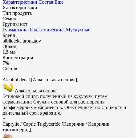
Характеристики
Состав
Ещё
Характеристики
Тип продукта
Семпл
Группы нот
Гурманские
,
Бальзамические
,
Мускусные
Бренд
biblioteka aromatov
Объем
1.5 мл
Концентрация
7%
Состав
+
Alcohol denat [Алкогольная основа],
Алкогольная основа
Этиловый спирт, полученный из кукурузы путем
ферментации. Служит основой для растворения
парфюмерных компонентов. Обеспечивает их стойкость и
длительный срок хранения.
+
Caprylic / Capric Triglyceride [Каприлик / Каприлик
триглицерид],