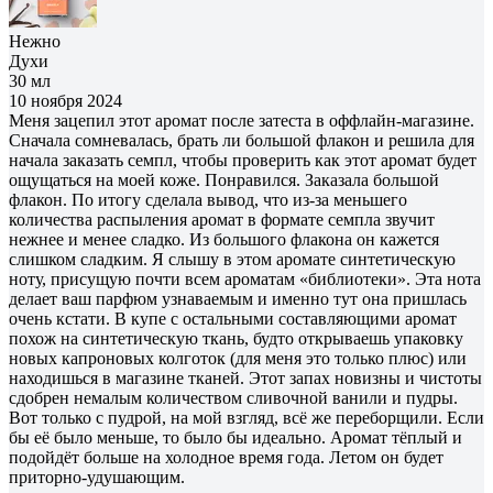
Нежно
Духи
30 мл
10 ноября 2024
Меня зацепил этот аромат после затеста в оффлайн-магазине.
Сначала сомневалась, брать ли большой флакон и решила для
начала заказать семпл, чтобы проверить как этот аромат будет
ощущаться на моей коже. Понравился. Заказала большой
флакон. По итогу сделала вывод, что из-за меньшего
количества распыления аромат в формате семпла звучит
нежнее и менее сладко. Из большого флакона он кажется
слишком сладким. Я слышу в этом аромате синтетическую
ноту, присущую почти всем ароматам «библиотеки». Эта нота
делает ваш парфюм узнаваемым и именно тут она пришлась
очень кстати. В купе с остальными составляющими аромат
похож на синтетическую ткань, будто открываешь упаковку
новых капроновых колготок (для меня это только плюс) или
находишься в магазине тканей. Этот запах новизны и чистоты
сдобрен немалым количеством сливочной ванили и пудры.
Вот только с пудрой, на мой взгляд, всё же переборщили. Если
бы её было меньше, то было бы идеально. Аромат тёплый и
подойдёт больше на холодное время года. Летом он будет
приторно-удушающим.