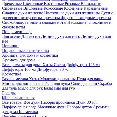
Древесные
Цветочные
Восточные
Розовые
Ванильные
Сиреневые
Вишневые
Кокосовые
Кофейные
Карамельные
Сладкие духи женские
Цветочные духи для женщины
Духи с
древесно-цитрусовым ароматом
Фруктово-ягодные ароматы
Спокойные, тёплые и сладкие ноты
Несладкие, спокойные и
свежие ноты
По времени года
Для осени
Для весны
Летние духи для него
Летние духи для
нее
Новинки
Подарочные сертификаты
Ароматы для дома и косметика
Ароматы для дома
Все ароматы для дома
Хиты
Свечи
Диффузоры 125 мл
Диффузоры 100 мл
Диффузоры 30 мл
Косметика
Вся косметика
Хиты
Молочко для ванны
Пена для ванн
Мисты для лица и тела
Гели для душа
Соли для ванн
Скрабы
для тела
Мыло для рук
Бальзамы для губ
Бренды
biblioteka aromatov
Все товары
Все духи
Наборы пробников
Духи 30 мл
Парфюмерная вода
Масляные духи
Наборы духов
Ароматы
для дома
Косметика
Demeter Fragrance Library