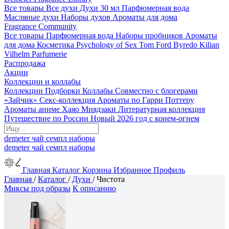
Все товары
Все духи
Духи 30 мл
Парфюмерная вода
Масляные духи
Наборы духов
Ароматы для дома
Fragrance Community
Все товары
Парфюмерная вода
Наборы пробников
Ароматы
для дома
Косметика
Psychology of Sex
Tom Ford
Byredo
Kilian
Vilhelm Parfumerie
Распродажа
Акции
Коллекции и коллабы
Коллекции
Подборки
Коллабы
Совместно с блогерами
«Зайчик»
Секс-коллекция
Ароматы по Гарри Поттеру
Ароматы аниме Хаяо Миядзаки
Литературная коллекция
Путешествие по России
Новый 2026 год с конем-огнем
demeter
чай
семпл
наборы
demeter
чай
семпл
наборы
Главная
Каталог
Корзина
Избранное
Профиль
Главная
/
Каталог
/
Духи
/
Чистота
Миксы под образы
К описанию