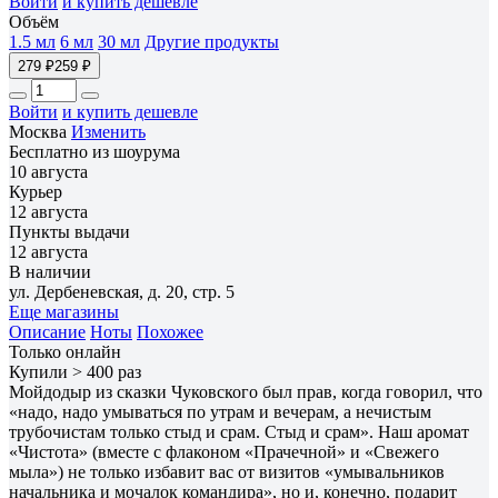
Войти
и купить дешевле
Объём
1.5 мл
6 мл
30 мл
Другие продукты
279 ₽
259 ₽
Войти
и купить дешевле
Москва
Изменить
Бесплатно из шоурума
10 августа
Курьер
12 августа
Пункты выдачи
12 августа
В наличии
ул. Дербеневская, д. 20, стр. 5
Еще магазины
Описание
Ноты
Похожее
Только онлайн
Купили > 400 раз
Мойдодыр из сказки Чуковского был прав, когда говорил, что
«надо, надо умываться по утрам и вечерам, а нечистым
трубочистам только стыд и срам. Стыд и срам». Наш аромат
«Чистота» (вместе с флаконом «Прачечной» и «Свежего
мыла») не только избавит вас от визитов «умывальников
начальника и мочалок командира», но и, конечно, подарит