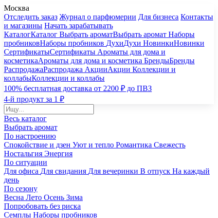
Москва
Отследить заказ
Журнал о парфюмерии
Для бизнеса
Контакты
и магазины
Начать зарабатывать
Каталог
Каталог
Выбрать аромат
Выбрать аромат
Наборы
пробников
Наборы пробников
Духи
Духи
Новинки
Новинки
Сертификаты
Сертификаты
Ароматы для дома и
косметика
Ароматы для дома и косметика
Бренды
Бренды
Распродажа
Распродажа
Акции
Акции
Коллекции и
коллабы
Коллекции и коллабы
100% бесплатная доставка от 2200 ₽ до ПВЗ
4-й продукт за 1 ₽
Весь каталог
Выбрать аромат
По настроению
Спокойствие и дзен
Уют и тепло
Романтика
Свежесть
Ностальгия
Энергия
По ситуации
Для офиса
Для свидания
Для вечеринки
В отпуск
На каждый
день
По сезону
Весна
Лето
Осень
Зима
Попробовать без риска
Семплы
Наборы пробников