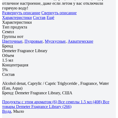
отличное настроение, даже если летом у вас отключили
горячую воду!
Развернуть описание
Свернуть описание
Характеристики
Состав
Ещё
Характеристики
Тип продукта
Семпл
Группы нот
Цветочные
,
Пудровые
,
Мускусные
,
Акватические
Бренд
Demeter Fragrance Library
Объем
1.5 мл
Концентрация
5%
Состав
Alcohol denat, Caprylic / Capric Triglyceride , Fragrance, Water
(Eau, Aqua)
Бренд: Demeter Fragrance Library, США
Продукты с этим ароматом (6)
Все семплы 1.5 мл (408)
Все
товары Demeter Fragrance Library (266)
Вода
, Мыло