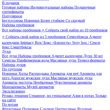
В подарок
Готовые наборы
Индивидуальные наборы
Подарочные
сертификаты
Популярное
Бестселлеры
Новинки
Более стойкие
Со скидкой
Наборы пробников
Все наборы пробников
⭐ Собрать свой набор из 10 пробников
⭐ Собрать свой набор из 5 пробников
Семплбоксы
Адвент
календари
Intimacy Box/ Бокс «Близость»
Sexy box / Секси
бокс
Смартбоксы
Духи
Все духи
Наборы пробников
Адвент календари
Духи 30 мл
Семплы
Парфюмерная вода
Масляные духи
Трэвел-форматы
Наборы духов
По группам
Новинки
Хиты
Распродажа
Ароматы для неё
Ароматы для
него
Дорогие мужские духи
Масляные мужские духи
Ароматы чистоты
Необычные
Чувственные ароматы
Моноароматы
Музей ароматов
Эксклюзивно
Релакс-терапия
Странное, но гениальное
Азия в нотах
Только
на сайте
По нотам
Фруктовые
Пудровые
Сладкие
Цитрусовые
Ягодные