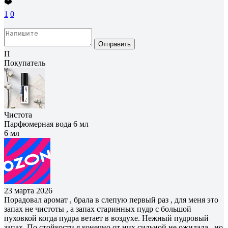
❤️
1
0
Отправить
П
Покупатель
Чистота
Парфюмерная вода 6 мл
6 мл
23 марта 2026
Порадовал аромат , брала в слепую первый раз , для меня это
запах не чистоты , а запах старинных пудр с большой
пуховкой когда пудра ветает в воздухе. Нежный пудровый
запах. По стойкости я конечно от них сильной не ожидала , но