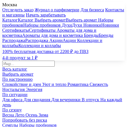
Москва
Отследить заказ
Журнал о парфюмерии
Для бизнеса
Контакты
и магазины
Начать зарабатывать
Каталог
Каталог
Выбрать аромат
Выбрать аромат
Наборы
пробников
Наборы пробников
Духи
Духи
Новинки
Новинки
Сертификаты
Сертификаты
Ароматы для дома и
косметика
Ароматы для дома и косметика
Бренды
Бренды
Распродажа
Распродажа
Акции
Акции
Коллекции и
коллабы
Коллекции и коллабы
100% бесплатная доставка от 2200 ₽ до ПВЗ
4-й продукт за 1 ₽
Весь каталог
Выбрать аромат
По настроению
Спокойствие и дзен
Уют и тепло
Романтика
Свежесть
Ностальгия
Энергия
По ситуации
Для офиса
Для свидания
Для вечеринки
В отпуск
На каждый
день
По сезону
Весна
Лето
Осень
Зима
Попробовать без риска
Семплы
Наборы пробников