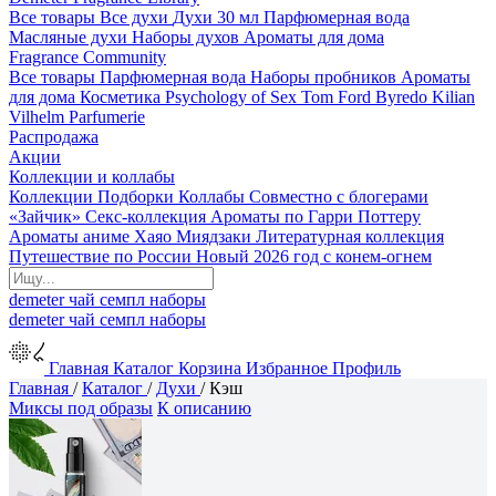
Все товары
Все духи
Духи 30 мл
Парфюмерная вода
Масляные духи
Наборы духов
Ароматы для дома
Fragrance Community
Все товары
Парфюмерная вода
Наборы пробников
Ароматы
для дома
Косметика
Psychology of Sex
Tom Ford
Byredo
Kilian
Vilhelm Parfumerie
Распродажа
Акции
Коллекции и коллабы
Коллекции
Подборки
Коллабы
Совместно с блогерами
«Зайчик»
Секс-коллекция
Ароматы по Гарри Поттеру
Ароматы аниме Хаяо Миядзаки
Литературная коллекция
Путешествие по России
Новый 2026 год с конем-огнем
demeter
чай
семпл
наборы
demeter
чай
семпл
наборы
Главная
Каталог
Корзина
Избранное
Профиль
Главная
/
Каталог
/
Духи
/
Кэш
Миксы под образы
К описанию