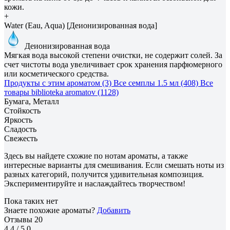
кожи.
+
Water (Eau, Aqua) [Деионизированная вода]
Деионизированная вода
Мягкая вода высокой степени очистки, не содержит солей. За
счет чистоты вода увеличивает срок хранения парфюмерного
или косметического средства.
Продукты с этим ароматом (3)
Все семплы 1.5 мл (408)
Все
товары biblioteka aromatov (1128)
Бумага, Металл
Стойкость
Яркость
Сладость
Свежесть
Здесь вы найдете схожие по нотам ароматы, а также
интересные варианты для смешивания. Если смешать ноты из
разных категорий, получится удивительная композиция.
Экспериментируйте и наслаждайтесь творчеством!
Пока таких нет
Знаете похожие ароматы?
Добавить
Отзывы
20
4.4
/ 5.0