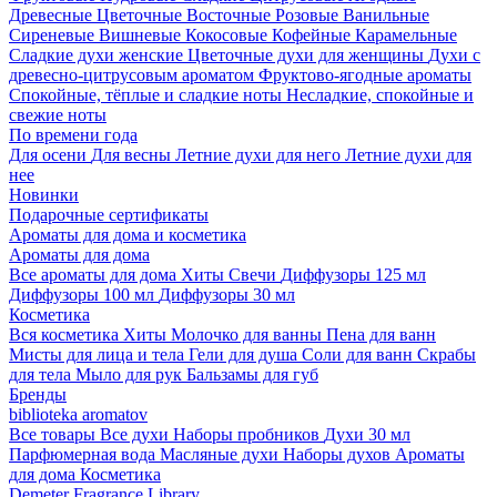
Древесные
Цветочные
Восточные
Розовые
Ванильные
Сиреневые
Вишневые
Кокосовые
Кофейные
Карамельные
Сладкие духи женские
Цветочные духи для женщины
Духи с
древесно-цитрусовым ароматом
Фруктово-ягодные ароматы
Спокойные, тёплые и сладкие ноты
Несладкие, спокойные и
свежие ноты
По времени года
Для осени
Для весны
Летние духи для него
Летние духи для
нее
Новинки
Подарочные сертификаты
Ароматы для дома и косметика
Ароматы для дома
Все ароматы для дома
Хиты
Свечи
Диффузоры 125 мл
Диффузоры 100 мл
Диффузоры 30 мл
Косметика
Вся косметика
Хиты
Молочко для ванны
Пена для ванн
Мисты для лица и тела
Гели для душа
Соли для ванн
Скрабы
для тела
Мыло для рук
Бальзамы для губ
Бренды
biblioteka aromatov
Все товары
Все духи
Наборы пробников
Духи 30 мл
Парфюмерная вода
Масляные духи
Наборы духов
Ароматы
для дома
Косметика
Demeter Fragrance Library