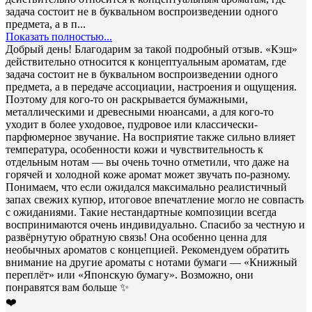
задача состоит не в буквальном воспроизведении одного
предмета, а в п...
Показать полностью...
Добрый день! Благодарим за такой подробный отзыв. «Кэш»
действительно относится к концептуальным ароматам, где
задача состоит не в буквальном воспроизведении одного
предмета, а в передаче ассоциации, настроения и ощущения.
Поэтому для кого-то он раскрывается бумажными,
металлическими и древесными нюансами, а для кого-то
уходит в более уходовое, пудровое или классически-
парфюмерное звучание. На восприятие также сильно влияет
температура, особенности кожи и чувствительность к
отдельным нотам — вы очень точно отметили, что даже на
горячей и холодной коже аромат может звучать по-разному.
Понимаем, что если ожидался максимально реалистичный
запах свежих купюр, итоговое впечатление могло не совпасть
с ожиданиями. Такие нестандартные композиции всегда
воспринимаются очень индивидуально. Спасибо за честную и
развёрнутую обратную связь! Она особенно ценна для
необычных ароматов с концепцией. Рекомендуем обратить
внимание на другие ароматы с нотами бумаги — «Книжный
переплёт» или «Японскую бумагу». Возможно, они
понравятся вам больше ✨
❤️