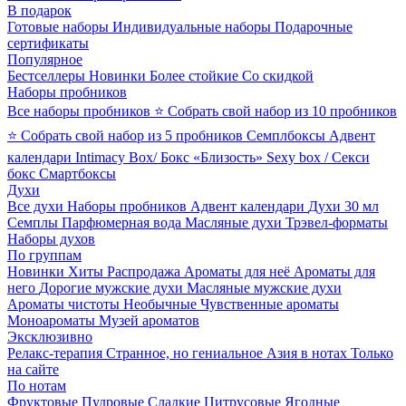
В подарок
Готовые наборы
Индивидуальные наборы
Подарочные
сертификаты
Популярное
Бестселлеры
Новинки
Более стойкие
Со скидкой
Наборы пробников
Все наборы пробников
⭐ Собрать свой набор из 10 пробников
⭐ Собрать свой набор из 5 пробников
Семплбоксы
Адвент
календари
Intimacy Box/ Бокс «Близость»
Sexy box / Секси
бокс
Смартбоксы
Духи
Все духи
Наборы пробников
Адвент календари
Духи 30 мл
Семплы
Парфюмерная вода
Масляные духи
Трэвел-форматы
Наборы духов
По группам
Новинки
Хиты
Распродажа
Ароматы для неё
Ароматы для
него
Дорогие мужские духи
Масляные мужские духи
Ароматы чистоты
Необычные
Чувственные ароматы
Моноароматы
Музей ароматов
Эксклюзивно
Релакс-терапия
Странное, но гениальное
Азия в нотах
Только
на сайте
По нотам
Фруктовые
Пудровые
Сладкие
Цитрусовые
Ягодные