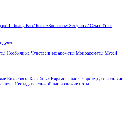
дари
Intimacy Box/ Бокс «Близость»
Sexy box / Секси бокс
 духов
оты
Необычные
Чувственные ароматы
Моноароматы
Музей
вые
Кокосовые
Кофейные
Карамельные
Сладкие духи женские
ие ноты
Несладкие, спокойные и свежие ноты