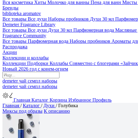
Вся косметика
Хиты
Молочко для ванны
Пена для ванн
Мисты 
Бренды
biblioteka aromatov
Все товары
Все духи
Наборы пробников
Духи 30 мл
Парфюмер
Demeter Fragrance Library
Все товары
Все духи
Духи 30 мл
Парфюмерная вода
Масляные
Fragrance Community
Все товары
Парфюмерная вода
Наборы пробников
Ароматы дл
Распродажа
Акции
Коллекции и коллабы
Коллекции
Подборки
Коллабы
Совместно с блогерами
«Зайчик
Новый 2026 год с конем-огнем
demeter
чай
семпл
наборы
demeter
чай
семпл
наборы
Главная
Каталог
Корзина
Избранное
Профиль
Главная
/
Каталог
/
Духи
/
Голубика
Миксы под образы
К описанию