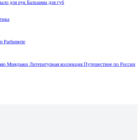
ыло для рук
Бальзамы для губ
тика
m Parfumerie
аяо Миядзаки
Литературная коллекция
Путешествие по России