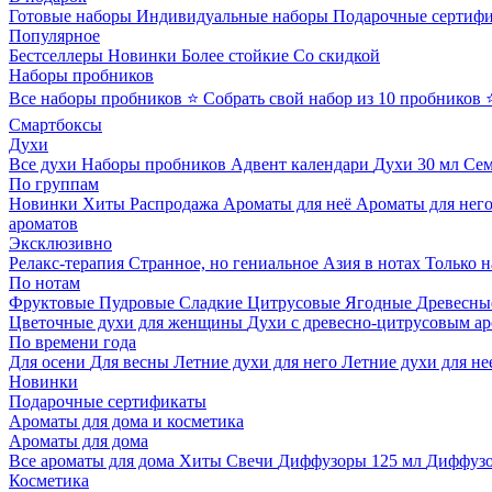
Готовые наборы
Индивидуальные наборы
Подарочные сертиф
Популярное
Бестселлеры
Новинки
Более стойкие
Со скидкой
Наборы пробников
Все наборы пробников
⭐ Собрать свой набор из 10 пробников
Смартбоксы
Духи
Все духи
Наборы пробников
Адвент календари
Духи 30 мл
Се
По группам
Новинки
Хиты
Распродажа
Ароматы для неё
Ароматы для нег
ароматов
Эксклюзивно
Релакс-терапия
Странное, но гениальное
Азия в нотах
Только н
По нотам
Фруктовые
Пудровые
Сладкие
Цитрусовые
Ягодные
Древесны
Цветочные духи для женщины
Духи с древесно-цитрусовым а
По времени года
Для осени
Для весны
Летние духи для него
Летние духи для не
Новинки
Подарочные сертификаты
Ароматы для дома и косметика
Ароматы для дома
Все ароматы для дома
Хиты
Свечи
Диффузоры 125 мл
Диффузо
Косметика