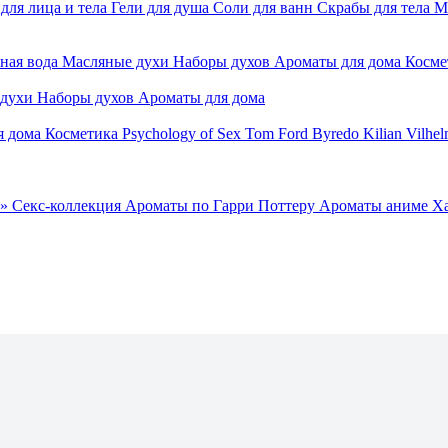
для лица и тела
Гели для душа
Соли для ванн
Скрабы для тела
М
ная вода
Масляные духи
Наборы духов
Ароматы для дома
Косме
 духи
Наборы духов
Ароматы для дома
я дома
Косметика
Psychology of Sex
Tom Ford
Byredo
Kilian
Vilhel
»
Секс-коллекция
Ароматы по Гарри Поттеру
Ароматы аниме Х