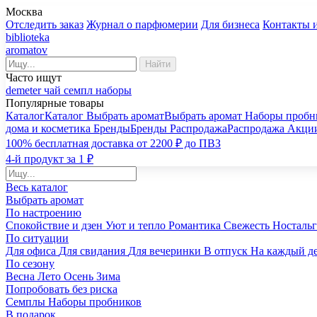
Москва
Отследить заказ
Журнал о парфюмерии
Для бизнеса
Контакты 
biblioteka
aromatov
Найти
Часто ищут
demeter
чай
семпл
наборы
Популярные товары
Каталог
Каталог
Выбрать аромат
Выбрать аромат
Наборы пробн
дома и косметика
Бренды
Бренды
Распродажа
Распродажа
Акци
100% бесплатная доставка от 2200 ₽ до ПВЗ
4-й продукт за 1 ₽
Весь каталог
Выбрать аромат
По настроению
Спокойствие и дзен
Уют и тепло
Романтика
Свежесть
Носталь
По ситуации
Для офиса
Для свидания
Для вечеринки
В отпуск
На каждый д
По сезону
Весна
Лето
Осень
Зима
Попробовать без риска
Семплы
Наборы пробников
В подарок