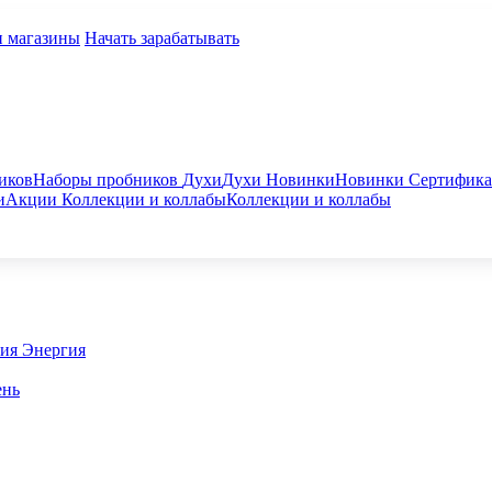
и магазины
Начать зарабатывать
иков
Наборы пробников
Духи
Духи
Новинки
Новинки
Сертифик
и
Акции
Коллекции и коллабы
Коллекции и коллабы
гия
Энергия
ень