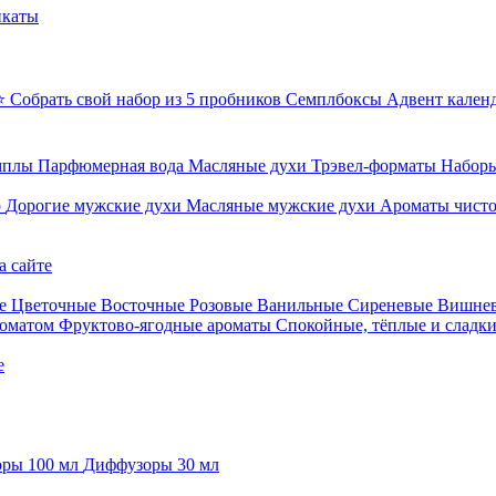
икаты
⭐ Собрать свой набор из 5 пробников
Семплбоксы
Адвент кален
мплы
Парфюмерная вода
Масляные духи
Трэвел-форматы
Наборы
о
Дорогие мужские духи
Масляные мужские духи
Ароматы чист
а сайте
е
Цветочные
Восточные
Розовые
Ванильные
Сиреневые
Вишне
роматом
Фруктово-ягодные ароматы
Спокойные, тёплые и сладк
е
ры 100 мл
Диффузоры 30 мл