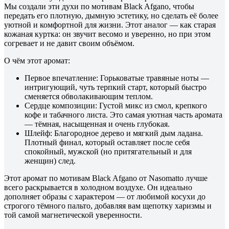
Мы создали эти духи по мотивам Black Afgano, чтобы
передать его плотную, дымную эстетику, но сделать её более
уютной и комфортной для жизни. Этот аналог — как старая
кожаная куртка: он звучит весомо и уверенно, но при этом
согревает и не давит своим объёмом.
О чём этот аромат:
Первое впечатление: Горьковатые травяные ноты —
интригующий, чуть терпкий старт, который быстро
сменяется обволакивающим теплом.
Сердце композиции: Густой микс из смол, крепкого
кофе и табачного листа. Это самая уютная часть аромата
— тёмная, насыщенная и очень глубокая.
Шлейф: Благородное дерево и мягкий дым ладана.
Плотный финал, который оставляет после себя
спокойный, мужской (но притягательный и для
женщин) след.
Этот аромат по мотивам Black Afgano от Nasomatto лучше
всего раскрывается в холодном воздухе. Он идеально
дополняет образы с характером — от любимой косухи до
строгого тёмного пальто, добавляя вам щепотку харизмы и
той самой магнетической уверенности.