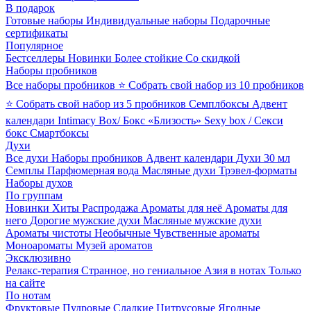
В подарок
Готовые наборы
Индивидуальные наборы
Подарочные
сертификаты
Популярное
Бестселлеры
Новинки
Более стойкие
Со скидкой
Наборы пробников
Все наборы пробников
⭐ Собрать свой набор из 10 пробников
⭐ Собрать свой набор из 5 пробников
Семплбоксы
Адвент
календари
Intimacy Box/ Бокс «Близость»
Sexy box / Секси
бокс
Смартбоксы
Духи
Все духи
Наборы пробников
Адвент календари
Духи 30 мл
Семплы
Парфюмерная вода
Масляные духи
Трэвел-форматы
Наборы духов
По группам
Новинки
Хиты
Распродажа
Ароматы для неё
Ароматы для
него
Дорогие мужские духи
Масляные мужские духи
Ароматы чистоты
Необычные
Чувственные ароматы
Моноароматы
Музей ароматов
Эксклюзивно
Релакс-терапия
Странное, но гениальное
Азия в нотах
Только
на сайте
По нотам
Фруктовые
Пудровые
Сладкие
Цитрусовые
Ягодные