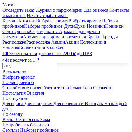
Москва
Отследить заказ
Журнал о парфюмерии
Для бизнеса
Контакты
и магазины
Начать зарабатывать
Каталог
Каталог
Выбрать аромат
Выбрать аромат
Наборы
пробников
Наборы пробников
Духи
Духи
Новинки
Новинки
Сертификаты
Сертификаты
Ароматы для дома и
косметика
Ароматы для дома и косметика
Бренды
Бренды
Распродажа
Распродажа
Акции
Акции
Коллекции и
коллабы
Коллекции и коллабы
100% бесплатная доставка от 2200 ₽ до ПВЗ
4-й продукт за 1 ₽
Весь каталог
Выбрать аромат
По настроению
Спокойствие и дзен
Уют и тепло
Романтика
Свежесть
Ностальгия
Энергия
По ситуации
Для офиса
Для свидания
Для вечеринки
В отпуск
На каждый
день
По сезону
Весна
Лето
Осень
Зима
Попробовать без риска
Семплы
Наборы пробников