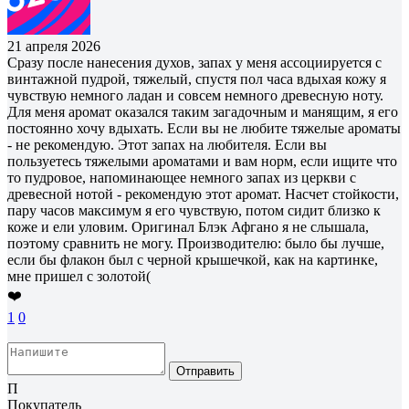
21 апреля 2026
Сразу после нанесения духов, запах у меня ассоциируется с
винтажной пудрой, тяжелый, спустя пол часа вдыхая кожу я
чувствую немного ладан и совсем немного древесную ноту.
Для меня аромат оказался таким загадочным и манящим, я его
постоянно хочу вдыхать. Если вы не любите тяжелые ароматы
- не рекомендую. Этот запах на любителя. Если вы
пользуетесь тяжелыми ароматами и вам норм, если ищите что
то пудровое, напоминающее немного запах из церкви с
древесной нотой - рекомендую этот аромат. Насчет стойкости,
пару часов максимум я его чувствую, потом сидит близко к
коже и ели уловим. Оригинал Блэк Афгано я не слышала,
поэтому сравнить не могу. Производителю: было бы лучше,
если бы флакон был с черной крышечкой, как на картинке,
мне пришел с золотой(
❤️
1
0
Отправить
П
Покупатель