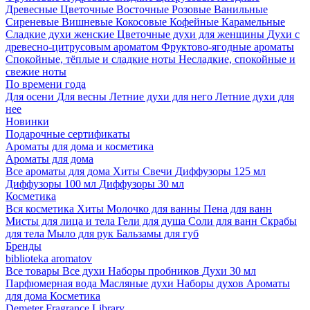
Древесные
Цветочные
Восточные
Розовые
Ванильные
Сиреневые
Вишневые
Кокосовые
Кофейные
Карамельные
Сладкие духи женские
Цветочные духи для женщины
Духи с
древесно-цитрусовым ароматом
Фруктово-ягодные ароматы
Спокойные, тёплые и сладкие ноты
Несладкие, спокойные и
свежие ноты
По времени года
Для осени
Для весны
Летние духи для него
Летние духи для
нее
Новинки
Подарочные сертификаты
Ароматы для дома и косметика
Ароматы для дома
Все ароматы для дома
Хиты
Свечи
Диффузоры 125 мл
Диффузоры 100 мл
Диффузоры 30 мл
Косметика
Вся косметика
Хиты
Молочко для ванны
Пена для ванн
Мисты для лица и тела
Гели для душа
Соли для ванн
Скрабы
для тела
Мыло для рук
Бальзамы для губ
Бренды
biblioteka aromatov
Все товары
Все духи
Наборы пробников
Духи 30 мл
Парфюмерная вода
Масляные духи
Наборы духов
Ароматы
для дома
Косметика
Demeter Fragrance Library