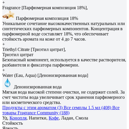
+
Fragrance [Парфюмерная композиция 18%],
Парфюмерная композиция 18%
Уникальное сочетание высококачественных натуральных или
синтетических парфюмерных компонентов. Концентрация в
парфюмерной воде составляет 18%, что обеспечивает
стойкость аромата на коже от 4 до 7 часов.
+
Triethyl Citrate [Триэтил цитрат],
Триэтил цитрат
Безопасный компонент, используется в качестве растворителя,
разбавителя и фиксатора парфюмерии.
+
Water (Eau, Aqua) [Деионизированная вода]
Деионизированная вода
Мягкая вода высокой степени очистки, не содержит солей. За
счет чистоты вода увеличивает срок хранения парфюмерного
или косметического средства.
Продукты с этим ароматом (3)
Все семплы 1.5 мл (408)
Все
товары Fragrance Community (188)
Уд,
Конопля
, Напитки,
Кофе
, Ладан, Смола
Стойкость
Яркость