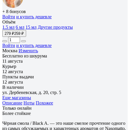
+ 8 бонусов
Войти
и купить дешевле
Объём
1.5 мл
6 мл
15 мл
Другие продукты
279 ₽
259 ₽
Войти
и купить дешевле
Москва
Изменить
Бесплатно из шоурума
11 августа
Курьер
12 августа
Пункты выдачи
12 августа
В наличии
ул. Дербеневская, д. 20, стр. 5
Еще магазины
Описание
Ноты
Похожее
Только онлайн
Более стойкие
Чёрная смола / Black A. — это наше смелое прочтение одного
из самых обсуждаемых и характерных ароматов от Nasomatto.