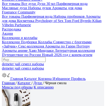
Все товары
Все духи
Духи 30 мл
Парфюмерная вода
Масляные духи
Наборы духов
Ароматы для дома
Fragrance Community
Все товары
Парфюмерная вода
Наборы пробников
Ароматы
для дома
Косметика
Psychology of Sex
Tom Ford
Byredo
Kilian
Vilhelm Parfumerie
Распродажа
Акции
Коллекции и коллабы
Коллекции
Подборки
Коллабы
Совместно с блогерами
«Зайчик»
Секс-коллекция
Ароматы по Гарри Поттеру
Ароматы аниме Хаяо Миядзаки
Литературная коллекция
Путешествие по России
Новый 2026 год с конем-огнем
demeter
чай
семпл
наборы
demeter
чай
семпл
наборы
Главная
Каталог
Корзина
Избранное
Профиль
Главная
/
Каталог
/
Духи
/
Чёрная смола
Миксы под образы
К описанию