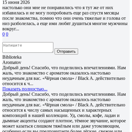
15 июня 2026
настолько они мне не понравились что я тут же от них
избавилась и не могу попробовать еще раз спустя месяцы
после знакомства, помню что они очень тяжелые и голова от
низ разболелась, а еще ими любят душиться многие мужчины
вокруг...
0
0
Отправить
Biblioteka
Aromatov
Добрый день! Спасибо, что поделились впечатлениями. Нам
жаль, что знакомство с ароматом оказалось настолько
неудачным для вас. «Чёрная смола» / Black A. действительно
относится к ч...
Показать полностью...
Добрый день! Спасибо, что поделились впечатлениями. Нам
жаль, что знакомство с ароматом оказалось настолько
неудачным для вас. «Чёрная смола» / Black A. действительно
относится к числу самых насыщенных и характерных
композиций в нашей коллекции. Уд, смолы, кофе, ладан и
дымные акценты создают плотное, тёмное звучание, которое
может казаться слишком тяжёлым или даже утомляющим,
особенно если вы предпочитаете более лёгкие, свежие или