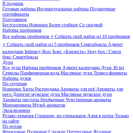
В подарок
Готовые наборы
Индивидуальные наборы
Подарочные
сертификаты
Популярное
Бестселлеры
Новинки
Более стойкие
Со скидкой
Наборы пробников
Все наборы пробников
⭐ Собрать свой набор из 10 пробников
⭐ Собрать свой набор из 5 пробников
Семплбоксы
Адвент
календари
Intimacy Box/ Бокс «Близость»
Sexy box / Секси
бокс
Смартбоксы
Духи
Все духи
Наборы пробников
Адвент календари
Духи 30 мл
Семплы
Парфюмерная вода
Масляные духи
Трэвел-форматы
Наборы духов
По группам
Новинки
Хиты
Распродажа
Ароматы для неё
Ароматы для
него
Дорогие мужские духи
Масляные мужские духи
Ароматы чистоты
Необычные
Чувственные ароматы
Моноароматы
Музей ароматов
Эксклюзивно
Релакс-терапия
Странное, но гениальное
Азия в нотах
Только
на сайте
По нотам
Фруктовые
Пудровые
Сладкие
Цитрусовые
Ягодные