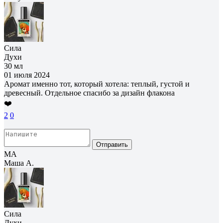
Сила
Духи
30 мл
01 июля 2024
Аромат именно тот, который хотела: теплый, густой и
древесный. Отдельное спасибо за дизайн флакона
❤️
2
0
Отправить
МА
Маша А.
Сила
Духи