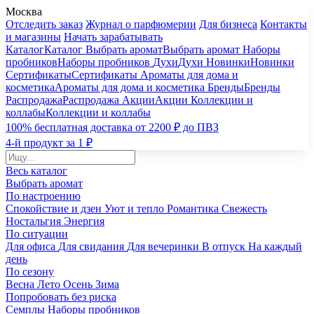
Москва
Отследить заказ
Журнал о парфюмерии
Для бизнеса
Контакты
и магазины
Начать зарабатывать
Каталог
Каталог
Выбрать аромат
Выбрать аромат
Наборы
пробников
Наборы пробников
Духи
Духи
Новинки
Новинки
Сертификаты
Сертификаты
Ароматы для дома и
косметика
Ароматы для дома и косметика
Бренды
Бренды
Распродажа
Распродажа
Акции
Акции
Коллекции и
коллабы
Коллекции и коллабы
100% бесплатная доставка от 2200 ₽ до ПВЗ
4-й продукт за 1 ₽
Весь каталог
Выбрать аромат
По настроению
Спокойствие и дзен
Уют и тепло
Романтика
Свежесть
Ностальгия
Энергия
По ситуации
Для офиса
Для свидания
Для вечеринки
В отпуск
На каждый
день
По сезону
Весна
Лето
Осень
Зима
Попробовать без риска
Семплы
Наборы пробников