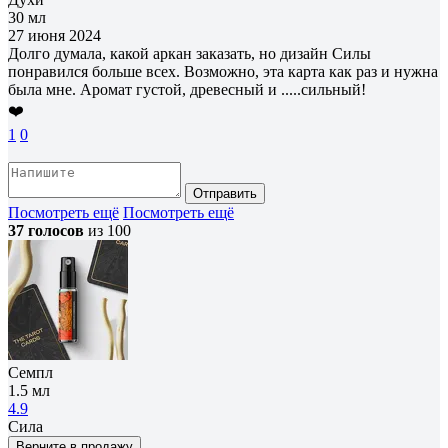
30 мл
27 июня 2024
Долго думала, какой аркан заказать, но дизайн Силы
понравился больше всех. Возможно, эта карта как раз и нужна
была мне. Аромат густой, древесный и .....сильный!
❤️
1
0
Отправить
Посмотреть ещё
Посмотреть ещё
37 голосов
из 100
Семпл
1.5 мл
4.9
Сила
Верните в продажу