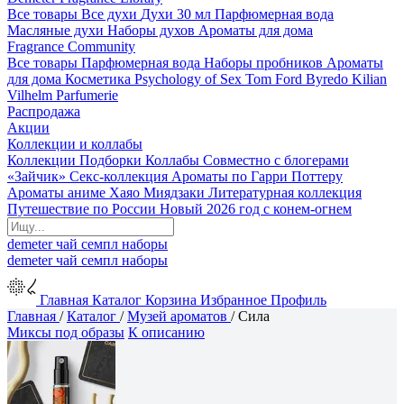
Все товары
Все духи
Духи 30 мл
Парфюмерная вода
Масляные духи
Наборы духов
Ароматы для дома
Fragrance Community
Все товары
Парфюмерная вода
Наборы пробников
Ароматы
для дома
Косметика
Psychology of Sex
Tom Ford
Byredo
Kilian
Vilhelm Parfumerie
Распродажа
Акции
Коллекции и коллабы
Коллекции
Подборки
Коллабы
Совместно с блогерами
«Зайчик»
Секс-коллекция
Ароматы по Гарри Поттеру
Ароматы аниме Хаяо Миядзаки
Литературная коллекция
Путешествие по России
Новый 2026 год с конем-огнем
demeter
чай
семпл
наборы
demeter
чай
семпл
наборы
Главная
Каталог
Корзина
Избранное
Профиль
Главная
/
Каталог
/
Музей ароматов
/
Сила
Миксы под образы
К описанию