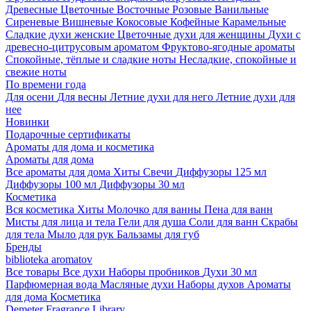
Древесные
Цветочные
Восточные
Розовые
Ванильные
Сиреневые
Вишневые
Кокосовые
Кофейные
Карамельные
Сладкие духи женские
Цветочные духи для женщины
Духи с
древесно-цитрусовым ароматом
Фруктово-ягодные ароматы
Спокойные, тёплые и сладкие ноты
Несладкие, спокойные и
свежие ноты
По времени года
Для осени
Для весны
Летние духи для него
Летние духи для
нее
Новинки
Подарочные сертификаты
Ароматы для дома и косметика
Ароматы для дома
Все ароматы для дома
Хиты
Свечи
Диффузоры 125 мл
Диффузоры 100 мл
Диффузоры 30 мл
Косметика
Вся косметика
Хиты
Молочко для ванны
Пена для ванн
Мисты для лица и тела
Гели для душа
Соли для ванн
Скрабы
для тела
Мыло для рук
Бальзамы для губ
Бренды
biblioteka aromatov
Все товары
Все духи
Наборы пробников
Духи 30 мл
Парфюмерная вода
Масляные духи
Наборы духов
Ароматы
для дома
Косметика
Demeter Fragrance Library