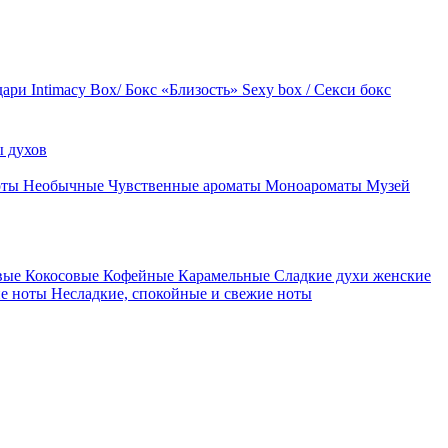
дари
Intimacy Box/ Бокс «Близость»
Sexy box / Секси бокс
 духов
оты
Необычные
Чувственные ароматы
Моноароматы
Музей
вые
Кокосовые
Кофейные
Карамельные
Сладкие духи женские
ие ноты
Несладкие, спокойные и свежие ноты