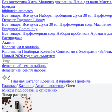
Вся косметика
Хиты
Молочко для ванны
Пена для ванн
Мисты 
Бренды
biblioteka aromatov
Все товары
Все духи
Наборы пробников
Духи 30 мл
Парфюмер
Demeter Fragrance Library
Все товары
Все духи
Духи 30 мл
Парфюмерная вода
Масляные
Fragrance Community
Все товары
Парфюмерная вода
Наборы пробников
Ароматы дл
Распродажа
Акции
Коллекции и коллабы
Коллекции
Подборки
Коллабы
Совместно с блогерами
«Зайчик
Новый 2026 год с конем-огнем
demeter
чай
семпл
наборы
demeter
чай
семпл
наборы
Главная
Каталог
Корзина
Избранное
Профиль
Главная
/
Каталог
/
Архив проектов
/
Овен
Миксы под образы
К описанию
Товар распродан