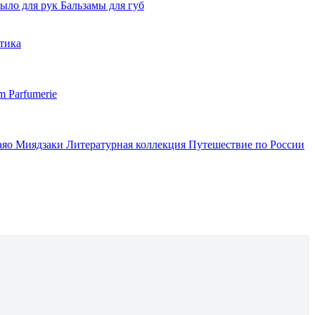
ыло для рук
Бальзамы для губ
тика
m Parfumerie
аяо Миядзаки
Литературная коллекция
Путешествие по России