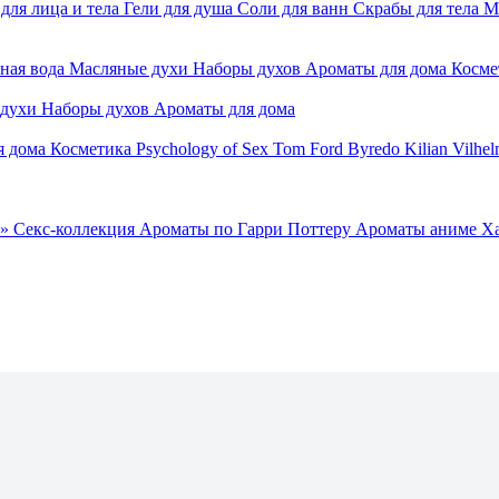
для лица и тела
Гели для душа
Соли для ванн
Скрабы для тела
М
ная вода
Масляные духи
Наборы духов
Ароматы для дома
Косме
 духи
Наборы духов
Ароматы для дома
я дома
Косметика
Psychology of Sex
Tom Ford
Byredo
Kilian
Vilhel
»
Секс-коллекция
Ароматы по Гарри Поттеру
Ароматы аниме Х