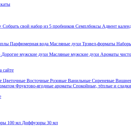
икаты
⭐ Собрать свой набор из 5 пробников
Семплбоксы
Адвент кален
мплы
Парфюмерная вода
Масляные духи
Трэвел-форматы
Наборы
о
Дорогие мужские духи
Масляные мужские духи
Ароматы чист
а сайте
е
Цветочные
Восточные
Розовые
Ванильные
Сиреневые
Вишне
роматом
Фруктово-ягодные ароматы
Спокойные, тёплые и сладк
е
ры 100 мл
Диффузоры 30 мл