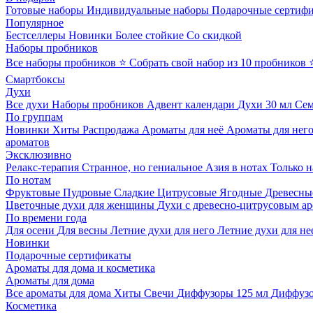
Готовые наборы
Индивидуальные наборы
Подарочные сертиф
Популярное
Бестселлеры
Новинки
Более стойкие
Со скидкой
Наборы пробников
Все наборы пробников
⭐ Собрать свой набор из 10 пробников
Смартбоксы
Духи
Все духи
Наборы пробников
Адвент календари
Духи 30 мл
Се
По группам
Новинки
Хиты
Распродажа
Ароматы для неё
Ароматы для нег
ароматов
Эксклюзивно
Релакс-терапия
Странное, но гениальное
Азия в нотах
Только н
По нотам
Фруктовые
Пудровые
Сладкие
Цитрусовые
Ягодные
Древесны
Цветочные духи для женщины
Духи с древесно-цитрусовым а
По времени года
Для осени
Для весны
Летние духи для него
Летние духи для не
Новинки
Подарочные сертификаты
Ароматы для дома и косметика
Ароматы для дома
Все ароматы для дома
Хиты
Свечи
Диффузоры 125 мл
Диффузо
Косметика