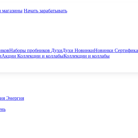
и магазины
Начать зарабатывать
иков
Наборы пробников
Духи
Духи
Новинки
Новинки
Сертифик
и
Акции
Коллекции и коллабы
Коллекции и коллабы
гия
Энергия
ень