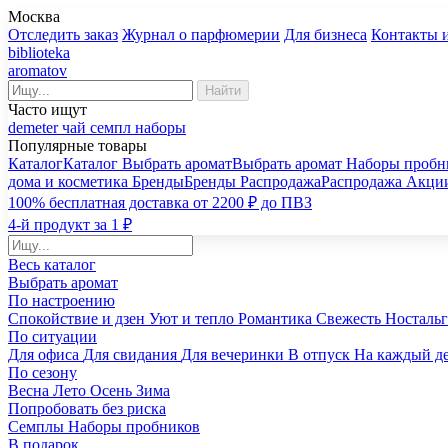
Москва
Отследить заказ
Журнал о парфюмерии
Для бизнеса
Контакты 
biblioteka
aromatov
Найти
Часто ищут
demeter
чай
семпл
наборы
Популярные товары
Каталог
Каталог
Выбрать аромат
Выбрать аромат
Наборы пробн
дома и косметика
Бренды
Бренды
Распродажа
Распродажа
Акци
100% бесплатная доставка от 2200 ₽ до ПВЗ
4-й продукт за 1 ₽
Весь каталог
Выбрать аромат
По настроению
Спокойствие и дзен
Уют и тепло
Романтика
Свежесть
Носталь
По ситуации
Для офиса
Для свидания
Для вечеринки
В отпуск
На каждый д
По сезону
Весна
Лето
Осень
Зима
Попробовать без риска
Семплы
Наборы пробников
В подарок