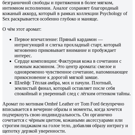
безграничной свободы и притяжения в более мягком,
интимном исполнении. Аналог сохраняет благородный
кожаный аккорд, который в рамках коллекции Psychology of
Sex раскрывается особенно глубоко и маняще.
О чём этот аромат:
Первое впечатление: Пряный кардамон —
интригующий и слегка прохладный старт, который
мгновенно приковывает внимание и пробуждает
интерес.
Сердце композиции: Фактурная кожа в сочетании с
нежным жасмином. Это центр аромата: смелое и
одновременно чувственное сочетание, напоминающее
прикосновение к дорогой мягкой замше.
Шлейф: Тёплая амбра, мох и пачули. Плотный,
землистый финал, который оставляет после себя
спокойный и уверенный след с лёгким оттенком тайны.
Аромат по мотивам Ombré Leather от Tom Ford безупречно
вписывается в вечерние образы и моменты, когда хочется
подчеркнуть свою индивидуальность. Он органично
сочетается с чёрным цветом, кожаными аксессуарами или
строгим пиджаком на голое тело, добавляя образу интригу и
щепотку дерзкой уверенности.