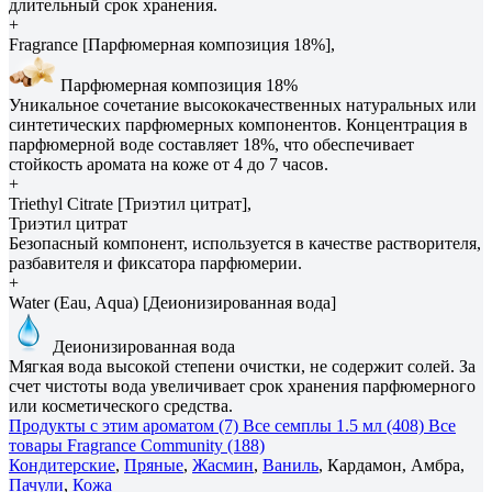
длительный срок хранения.
+
Fragrance [Парфюмерная композиция 18%],
Парфюмерная композиция 18%
Уникальное сочетание высококачественных натуральных или
синтетических парфюмерных компонентов. Концентрация в
парфюмерной воде составляет 18%, что обеспечивает
стойкость аромата на коже от 4 до 7 часов.
+
Triethyl Citrate [Триэтил цитрат],
Триэтил цитрат
Безопасный компонент, используется в качестве растворителя,
разбавителя и фиксатора парфюмерии.
+
Water (Eau, Aqua) [Деионизированная вода]
Деионизированная вода
Мягкая вода высокой степени очистки, не содержит солей. За
счет чистоты вода увеличивает срок хранения парфюмерного
или косметического средства.
Продукты с этим ароматом (7)
Все семплы 1.5 мл (408)
Все
товары Fragrance Community (188)
Кондитерские
,
Пряные
,
Жасмин
,
Ваниль
, Кардамон, Амбра,
Пачули
,
Кожа