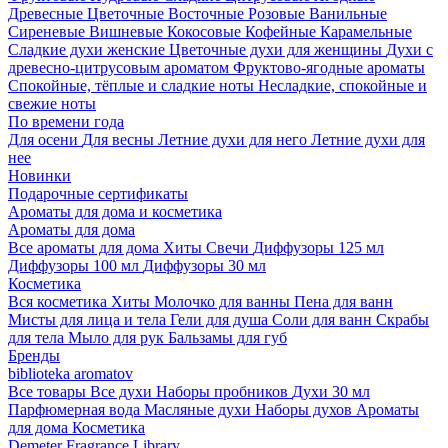
Древесные
Цветочные
Восточные
Розовые
Ванильные
Сиреневые
Вишневые
Кокосовые
Кофейные
Карамельные
Сладкие духи женские
Цветочные духи для женщины
Духи с
древесно-цитрусовым ароматом
Фруктово-ягодные ароматы
Спокойные, тёплые и сладкие ноты
Несладкие, спокойные и
свежие ноты
По времени года
Для осени
Для весны
Летние духи для него
Летние духи для
нее
Новинки
Подарочные сертификаты
Ароматы для дома и косметика
Ароматы для дома
Все ароматы для дома
Хиты
Свечи
Диффузоры 125 мл
Диффузоры 100 мл
Диффузоры 30 мл
Косметика
Вся косметика
Хиты
Молочко для ванны
Пена для ванн
Мисты для лица и тела
Гели для душа
Соли для ванн
Скрабы
для тела
Мыло для рук
Бальзамы для губ
Бренды
biblioteka aromatov
Все товары
Все духи
Наборы пробников
Духи 30 мл
Парфюмерная вода
Масляные духи
Наборы духов
Ароматы
для дома
Косметика
Demeter Fragrance Library