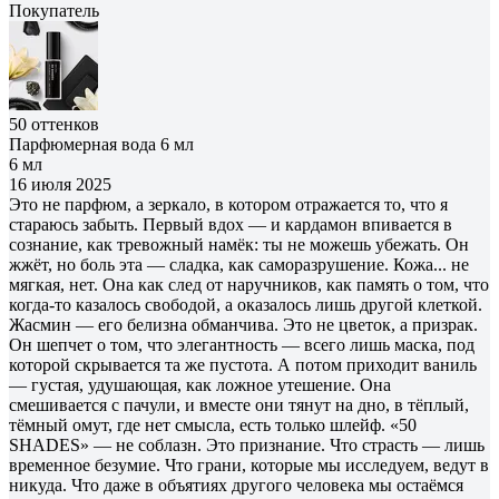
Покупатель
50 оттенков
Парфюмерная вода 6 мл
6 мл
16 июля 2025
Это не парфюм, а зеркало, в котором отражается то, что я
стараюсь забыть. Первый вдох — и кардамон впивается в
сознание, как тревожный намёк: ты не можешь убежать. Он
жжёт, но боль эта — сладка, как саморазрушение. Кожа... не
мягкая, нет. Она как след от наручников, как память о том, что
когда-то казалось свободой, а оказалось лишь другой клеткой.
Жасмин — его белизна обманчива. Это не цветок, а призрак.
Он шепчет о том, что элегантность — всего лишь маска, под
которой скрывается та же пустота. А потом приходит ваниль
— густая, удушающая, как ложное утешение. Она
смешивается с пачули, и вместе они тянут на дно, в тёплый,
тёмный омут, где нет смысла, есть только шлейф. «50
SHADES» — не соблазн. Это признание. Что страсть — лишь
временное безумие. Что грани, которые мы исследуем, ведут в
никуда. Что даже в объятиях другого человека мы остаёмся