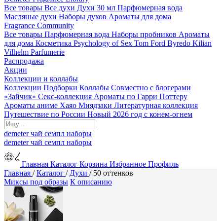
Все товары
Все духи
Духи 30 мл
Парфюмерная вода
Масляные духи
Наборы духов
Ароматы для дома
Fragrance Community
Все товары
Парфюмерная вода
Наборы пробников
Ароматы
для дома
Косметика
Psychology of Sex
Tom Ford
Byredo
Kilian
Vilhelm Parfumerie
Распродажа
Акции
Коллекции и коллабы
Коллекции
Подборки
Коллабы
Совместно с блогерами
«Зайчик»
Секс-коллекция
Ароматы по Гарри Поттеру
Ароматы аниме Хаяо Миядзаки
Литературная коллекция
Путешествие по России
Новый 2026 год с конем-огнем
demeter
чай
семпл
наборы
demeter
чай
семпл
наборы
Главная
Каталог
Корзина
Избранное
Профиль
Главная
/
Каталог
/
Духи
/
50 оттенков
Миксы под образы
К описанию