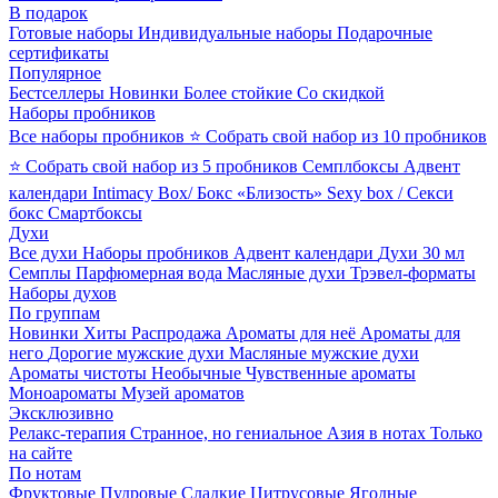
В подарок
Готовые наборы
Индивидуальные наборы
Подарочные
сертификаты
Популярное
Бестселлеры
Новинки
Более стойкие
Со скидкой
Наборы пробников
Все наборы пробников
⭐ Собрать свой набор из 10 пробников
⭐ Собрать свой набор из 5 пробников
Семплбоксы
Адвент
календари
Intimacy Box/ Бокс «Близость»
Sexy box / Секси
бокс
Смартбоксы
Духи
Все духи
Наборы пробников
Адвент календари
Духи 30 мл
Семплы
Парфюмерная вода
Масляные духи
Трэвел-форматы
Наборы духов
По группам
Новинки
Хиты
Распродажа
Ароматы для неё
Ароматы для
него
Дорогие мужские духи
Масляные мужские духи
Ароматы чистоты
Необычные
Чувственные ароматы
Моноароматы
Музей ароматов
Эксклюзивно
Релакс-терапия
Странное, но гениальное
Азия в нотах
Только
на сайте
По нотам
Фруктовые
Пудровые
Сладкие
Цитрусовые
Ягодные