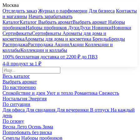
Москва
Отследить заказ
Журнал о парфюмерии
Для бизнеса
Контакты
и магазины
Начать зарабатывать
Каталог
Каталог
Выбрать аромат
Выбрать аромат
Наборы
пробников
Наборы пробников
Духи
Духи
Новинки
Новинки
Сертификаты
Сертификаты
Ароматы для дома и
косметика
Ароматы для дома и косметика
Бренды
Бренды
Распродажа
Распродажа
Акции
Акции
Коллекции и
коллабы
Коллекции и коллабы
100% бесплатная доставка от 2200 ₽ до ПВЗ
4-й продукт за 1 ₽
Весь каталог
Выбрать аромат
По настроению
Спокойствие и дзен
Уют и тепло
Романтика
Свежесть
Ностальгия
Энергия
По ситуации
Для офиса
Для свидания
Для вечеринки
В отпуск
На каждый
день
По сезону
Весна
Лето
Осень
Зима
Попробовать без риска
Семплы
Наборы пробников