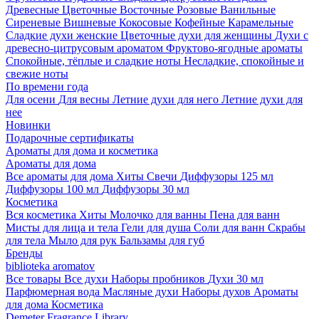
Древесные
Цветочные
Восточные
Розовые
Ванильные
Сиреневые
Вишневые
Кокосовые
Кофейные
Карамельные
Сладкие духи женские
Цветочные духи для женщины
Духи с
древесно-цитрусовым ароматом
Фруктово-ягодные ароматы
Спокойные, тёплые и сладкие ноты
Несладкие, спокойные и
свежие ноты
По времени года
Для осени
Для весны
Летние духи для него
Летние духи для
нее
Новинки
Подарочные сертификаты
Ароматы для дома и косметика
Ароматы для дома
Все ароматы для дома
Хиты
Свечи
Диффузоры 125 мл
Диффузоры 100 мл
Диффузоры 30 мл
Косметика
Вся косметика
Хиты
Молочко для ванны
Пена для ванн
Мисты для лица и тела
Гели для душа
Соли для ванн
Скрабы
для тела
Мыло для рук
Бальзамы для губ
Бренды
biblioteka aromatov
Все товары
Все духи
Наборы пробников
Духи 30 мл
Парфюмерная вода
Масляные духи
Наборы духов
Ароматы
для дома
Косметика
Demeter Fragrance Library