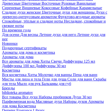
Древесные
Цветочные
Восточные
Розовые
Ванильные
Сиреневые
Вишневые
Кокосовые
Кофейные
Карамельные
Сладкие духи женские
Цветочные духи для женщины
Духи с
древесно-цитрусовым ароматом
Фруктово-ягодные ароматы
Спокойные, тёплые и сладкие ноты
Несладкие, спокойные и
свежие ноты
По времени года
Для осени
Для весны
Летние духи для него
Летние духи для
нее
Новинки
Подарочные сертификаты
Ароматы для дома и косметика
Ароматы для дома
Все ароматы для дома
Хиты
Свечи
Диффузоры 125 мл
Диффузоры 100 мл
Диффузоры 30 мл
Косметика
Вся косметика
Хиты
Молочко для ванны
Пена для ванн
Мисты для лица и тела
Гели для душа
Соли для ванн
Скрабы
для тела
Мыло для рук
Бальзамы для губ
Бренды
biblioteka aromatov
Все товары
Все духи
Наборы пробников
Духи 30 мл
Парфюмерная вода
Масляные духи
Наборы духов
Ароматы
для дома
Косметика
Demeter Fragrance Library