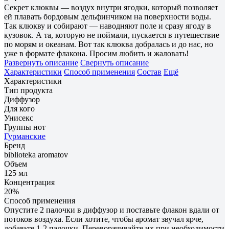
Секрет клюквы — воздух внутри ягодки, который позволяет
ей плавать бордовым дельфинчиком на поверхности воды.
Так клюкву и собирают — наводняют поле и сразу ягоду в
кузовок. А та, которую не поймали, пускается в путешествие
по морям и океанам. Вот так клюква добралась и до нас, но
уже в формате флакона. Просим любить и жаловать!
Развернуть описание
Свернуть описание
Характеристики
Способ применения
Состав
Ещё
Характеристики
Тип продукта
Диффузор
Для кого
Унисекс
Группы нот
Гурманские
Бренд
biblioteka aromatov
Объем
125 мл
Концентрация
20%
Способ применения
Опустите 2 палочки в диффузор и поставьте флакон вдали от
потоков воздуха. Если хотите, чтобы аромат звучал ярче,
добавьте 1-2 палочки. Переворачивайте их при необходимости