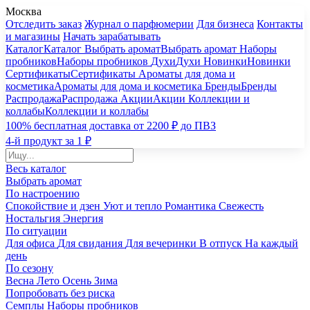
Москва
Отследить заказ
Журнал о парфюмерии
Для бизнеса
Контакты
и магазины
Начать зарабатывать
Каталог
Каталог
Выбрать аромат
Выбрать аромат
Наборы
пробников
Наборы пробников
Духи
Духи
Новинки
Новинки
Сертификаты
Сертификаты
Ароматы для дома и
косметика
Ароматы для дома и косметика
Бренды
Бренды
Распродажа
Распродажа
Акции
Акции
Коллекции и
коллабы
Коллекции и коллабы
100% бесплатная доставка от 2200 ₽ до ПВЗ
4-й продукт за 1 ₽
Весь каталог
Выбрать аромат
По настроению
Спокойствие и дзен
Уют и тепло
Романтика
Свежесть
Ностальгия
Энергия
По ситуации
Для офиса
Для свидания
Для вечеринки
В отпуск
На каждый
день
По сезону
Весна
Лето
Осень
Зима
Попробовать без риска
Семплы
Наборы пробников