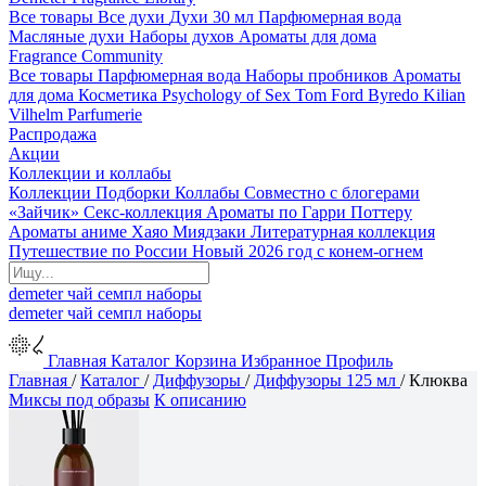
Все товары
Все духи
Духи 30 мл
Парфюмерная вода
Масляные духи
Наборы духов
Ароматы для дома
Fragrance Community
Все товары
Парфюмерная вода
Наборы пробников
Ароматы
для дома
Косметика
Psychology of Sex
Tom Ford
Byredo
Kilian
Vilhelm Parfumerie
Распродажа
Акции
Коллекции и коллабы
Коллекции
Подборки
Коллабы
Совместно с блогерами
«Зайчик»
Секс-коллекция
Ароматы по Гарри Поттеру
Ароматы аниме Хаяо Миядзаки
Литературная коллекция
Путешествие по России
Новый 2026 год с конем-огнем
demeter
чай
семпл
наборы
demeter
чай
семпл
наборы
Главная
Каталог
Корзина
Избранное
Профиль
Главная
/
Каталог
/
Диффузоры
/
Диффузоры 125 мл
/
Клюква
Миксы под образы
К описанию