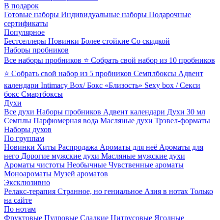
В подарок
Готовые наборы
Индивидуальные наборы
Подарочные
сертификаты
Популярное
Бестселлеры
Новинки
Более стойкие
Со скидкой
Наборы пробников
Все наборы пробников
⭐ Собрать свой набор из 10 пробников
⭐ Собрать свой набор из 5 пробников
Семплбоксы
Адвент
календари
Intimacy Box/ Бокс «Близость»
Sexy box / Секси
бокс
Смартбоксы
Духи
Все духи
Наборы пробников
Адвент календари
Духи 30 мл
Семплы
Парфюмерная вода
Масляные духи
Трэвел-форматы
Наборы духов
По группам
Новинки
Хиты
Распродажа
Ароматы для неё
Ароматы для
него
Дорогие мужские духи
Масляные мужские духи
Ароматы чистоты
Необычные
Чувственные ароматы
Моноароматы
Музей ароматов
Эксклюзивно
Релакс-терапия
Странное, но гениальное
Азия в нотах
Только
на сайте
По нотам
Фруктовые
Пудровые
Сладкие
Цитрусовые
Ягодные