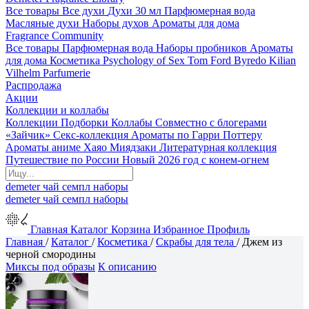
Все товары
Все духи
Духи 30 мл
Парфюмерная вода
Масляные духи
Наборы духов
Ароматы для дома
Fragrance Community
Все товары
Парфюмерная вода
Наборы пробников
Ароматы
для дома
Косметика
Psychology of Sex
Tom Ford
Byredo
Kilian
Vilhelm Parfumerie
Распродажа
Акции
Коллекции и коллабы
Коллекции
Подборки
Коллабы
Совместно с блогерами
«Зайчик»
Секс-коллекция
Ароматы по Гарри Поттеру
Ароматы аниме Хаяо Миядзаки
Литературная коллекция
Путешествие по России
Новый 2026 год с конем-огнем
demeter
чай
семпл
наборы
demeter
чай
семпл
наборы
Главная
Каталог
Корзина
Избранное
Профиль
Главная
/
Каталог
/
Косметика
/
Скрабы для тела
/
Джем из
черной смородины
Миксы под образы
К описанию