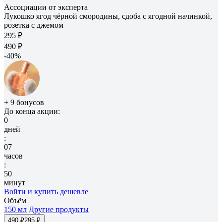
Ассоциации от эксперта
Лукошко ягод чёрной смородины, сдоба с ягодной начинкой,
розетка с джемом
295 ₽
490 ₽
-40%
+ 9 бонусов
До конца акции:
0
дней
:
07
часов
:
50
минут
Войти
и купить дешевле
Объём
150 мл
Другие продукты
490 ₽
295 ₽