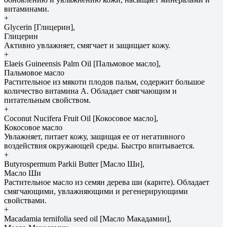
витаминами.
+
Glycerin [Глицерин],
Глицерин
Активно увлажняет, смягчает и защищает кожу.
+
Elaeis Guineensis Palm Oil [Пальмовое масло],
Пальмовое масло
Растительное из мякоти плодов пальм, содержит большое
количество витамина А. Обладает смягчающим и
питательным свойством.
+
Coconut Nucifera Fruit Oil [Кокосовое масло],
Кокосовое масло
Увлажняет, питает кожу, защищая ее от негативного
воздействия окружающей среды. Быстро впитывается.
+
Butyrospermum Parkii Butter [Масло Ши],
Масло Ши
Растительное масло из семян дерева ши (карите). Обладает
смягчающими, увлажняющими и регенерирующими
свойствами.
+
Macadamia ternifolia seed oil [Масло Макадамии],