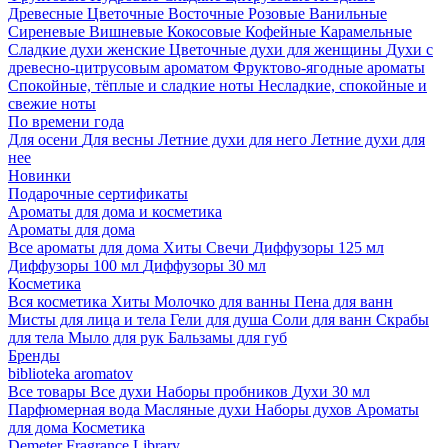
Древесные
Цветочные
Восточные
Розовые
Ванильные
Сиреневые
Вишневые
Кокосовые
Кофейные
Карамельные
Сладкие духи женские
Цветочные духи для женщины
Духи с
древесно-цитрусовым ароматом
Фруктово-ягодные ароматы
Спокойные, тёплые и сладкие ноты
Несладкие, спокойные и
свежие ноты
По времени года
Для осени
Для весны
Летние духи для него
Летние духи для
нее
Новинки
Подарочные сертификаты
Ароматы для дома и косметика
Ароматы для дома
Все ароматы для дома
Хиты
Свечи
Диффузоры 125 мл
Диффузоры 100 мл
Диффузоры 30 мл
Косметика
Вся косметика
Хиты
Молочко для ванны
Пена для ванн
Мисты для лица и тела
Гели для душа
Соли для ванн
Скрабы
для тела
Мыло для рук
Бальзамы для губ
Бренды
biblioteka aromatov
Все товары
Все духи
Наборы пробников
Духи 30 мл
Парфюмерная вода
Масляные духи
Наборы духов
Ароматы
для дома
Косметика
Demeter Fragrance Library