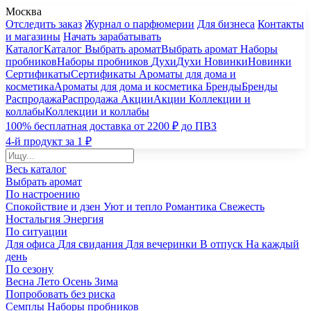
Москва
Отследить заказ
Журнал о парфюмерии
Для бизнеса
Контакты
и магазины
Начать зарабатывать
Каталог
Каталог
Выбрать аромат
Выбрать аромат
Наборы
пробников
Наборы пробников
Духи
Духи
Новинки
Новинки
Сертификаты
Сертификаты
Ароматы для дома и
косметика
Ароматы для дома и косметика
Бренды
Бренды
Распродажа
Распродажа
Акции
Акции
Коллекции и
коллабы
Коллекции и коллабы
100% бесплатная доставка от 2200 ₽ до ПВЗ
4-й продукт за 1 ₽
Весь каталог
Выбрать аромат
По настроению
Спокойствие и дзен
Уют и тепло
Романтика
Свежесть
Ностальгия
Энергия
По ситуации
Для офиса
Для свидания
Для вечеринки
В отпуск
На каждый
день
По сезону
Весна
Лето
Осень
Зима
Попробовать без риска
Семплы
Наборы пробников