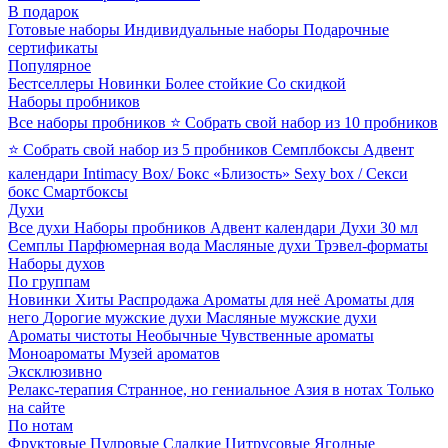
В подарок
Готовые наборы
Индивидуальные наборы
Подарочные
сертификаты
Популярное
Бестселлеры
Новинки
Более стойкие
Со скидкой
Наборы пробников
Все наборы пробников
⭐ Собрать свой набор из 10 пробников
⭐ Собрать свой набор из 5 пробников
Семплбоксы
Адвент
календари
Intimacy Box/ Бокс «Близость»
Sexy box / Секси
бокс
Смартбоксы
Духи
Все духи
Наборы пробников
Адвент календари
Духи 30 мл
Семплы
Парфюмерная вода
Масляные духи
Трэвел-форматы
Наборы духов
По группам
Новинки
Хиты
Распродажа
Ароматы для неё
Ароматы для
него
Дорогие мужские духи
Масляные мужские духи
Ароматы чистоты
Необычные
Чувственные ароматы
Моноароматы
Музей ароматов
Эксклюзивно
Релакс-терапия
Странное, но гениальное
Азия в нотах
Только
на сайте
По нотам
Фруктовые
Пудровые
Сладкие
Цитрусовые
Ягодные