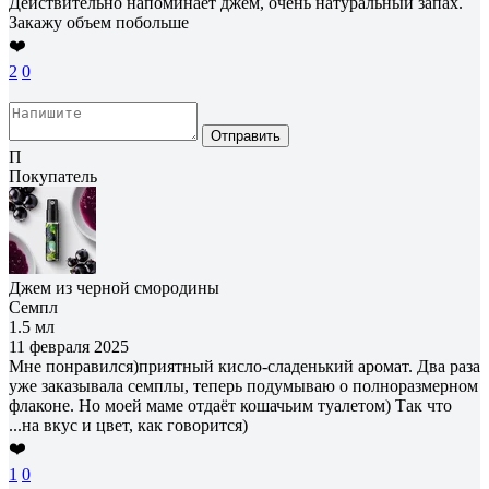
Действительно напоминает джем, очень натуральный запах.
Закажу объем побольше
❤️
2
0
Отправить
П
Покупатель
Джем из черной смородины
Семпл
1.5 мл
11 февраля 2025
Мне понравился)приятный кисло-сладенький аромат. Два раза
уже заказывала семплы, теперь подумываю о полноразмерном
флаконе. Но моей маме отдаёт кошачьим туалетом) Так что
...на вкус и цвет, как говорится)
❤️
1
0