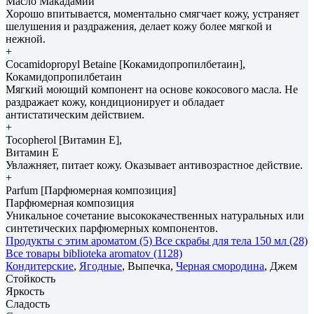
Масло Макадамии
Хорошо впитывается, моментально смягчает кожу, устраняет
шелушения и раздражения, делает кожу более мягкой и
нежной.
+
Cocamidopropyl Betaine [Кокамидопропилбетаин],
Кокамидопропилбетаин
Мягкий моющий компонент на основе кокосового масла. Не
раздражает кожу, кондиционирует и обладает
антистатическим действием.
+
Tocopherol [Витамин Е],
Витамин Е
Увлажняет, питает кожу. Оказывает антивозрастное действие.
+
Parfum [Парфюмерная композиция]
Парфюмерная композиция
Уникальное сочетание высококачественных натуральных или
синтетических парфюмерных компонентов.
Продукты с этим ароматом (5)
Все скрабы для тела 150 мл (28)
Все товары biblioteka aromatov (1128)
Кондитерские
,
Ягодные
, Выпечка,
Черная смородина
, Джем
Стойкость
Яркость
Сладость