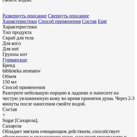
Развернуть описание
Свернуть описание
Характеристики
Способ применения
Состав
Ещё
Характеристики
Тип продукта
Скраб для тела
Для кого
Для неё
Группы нот
Гурманские
Бренд
biblioteka aromatov
Объем
150 мл
Способ применения
Разотрите небольшую порцию в ладонях и нанесите на
чистую увлажненную кожу во время принятия душа. Через 2-3
минуты после нанесения смойте водой.
Состав
+
Sugar [Сахароза],
Сахароза
Обладает мягким очищающим действием, способствует
обновлению и увлажнению кожи, насыщает минералами и